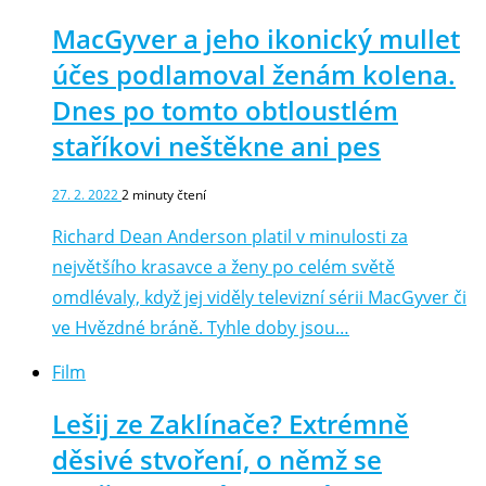
MacGyver a jeho ikonický mullet
účes podlamoval ženám kolena.
Dnes po tomto obtloustlém
staříkovi neštěkne ani pes
27. 2. 2022
2
minuty čtení
Richard Dean Anderson platil v minulosti za
největšího krasavce a ženy po celém světě
omdlévaly, když jej viděly televizní sérii MacGyver či
ve Hvězdné bráně. Tyhle doby jsou…
Film
Lešij ze Zaklínače? Extrémně
děsivé stvoření, o němž se