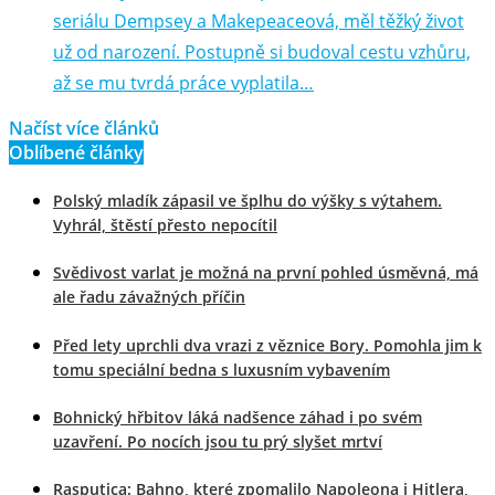
seriálu Dempsey a Makepeaceová, měl těžký život
už od narození. Postupně si budoval cestu vzhůru,
až se mu tvrdá práce vyplatila…
Načíst více článků
Oblíbené články
Polský mladík zápasil ve šplhu do výšky s výtahem.
Vyhrál, štěstí přesto nepocítil
Svědivost varlat je možná na první pohled úsměvná, má
ale řadu závažných příčin
Před lety uprchli dva vrazi z věznice Bory. Pomohla jim k
tomu speciální bedna s luxusním vybavením
Bohnický hřbitov láká nadšence záhad i po svém
uzavření. Po nocích jsou tu prý slyšet mrtví
Rasputica: Bahno, které zpomalilo Napoleona i Hitlera,