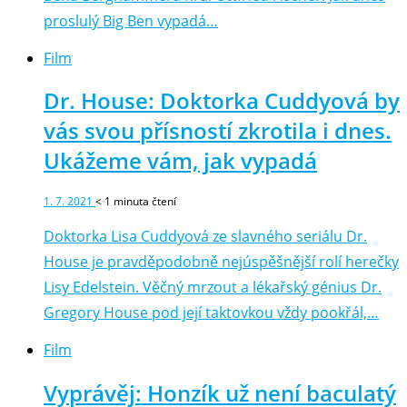
proslulý Big Ben vypadá…
Film
Dr. House: Doktorka Cuddyová by
vás svou přísností zkrotila i dnes.
Ukážeme vám, jak vypadá
1. 7. 2021
< 1
minuta čtení
Doktorka Lisa Cuddyová ze slavného seriálu Dr.
House je pravděpodobně nejúspěšnější rolí herečky
Lisy Edelstein. Věčný mrzout a lékařský génius Dr.
Gregory House pod její taktovkou vždy pookřál,…
Film
Vyprávěj: Honzík už není baculatý