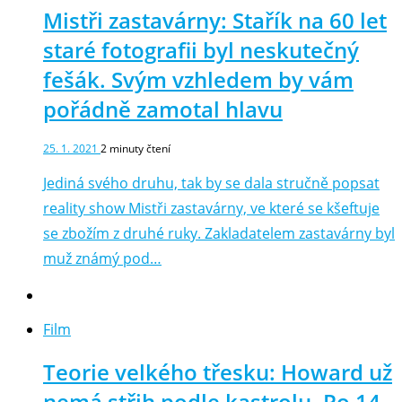
Mistři zastavárny: Stařík na 60 let
staré fotografii byl neskutečný
fešák. Svým vzhledem by vám
pořádně zamotal hlavu
25. 1. 2021
2
minuty čtení
Jediná svého druhu, tak by se dala stručně popsat
reality show Mistři zastavárny, ve které se kšeftuje
se zbožím z druhé ruky. Zakladatelem zastavárny byl
muž známý pod…
Film
Teorie velkého třesku: Howard už
nemá střih podle kastrolu. Po 14