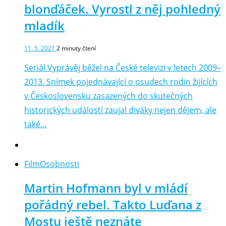
blonďáček. Vyrostl z něj pohledný
mladík
11. 5. 2021
2
minuty čtení
Seriál Vyprávěj běžel na České televizi v letech 2009–
2013. Snímek pojednávající o osudech rodin žijících
v Československu zasazených do skutečných
historických událostí zaujal diváky nejen dějem, ale
také…
Film
Osobnosti
Martin Hofmann byl v mládí
pořádný rebel. Takto Luďana z
Mostu ještě neznáte