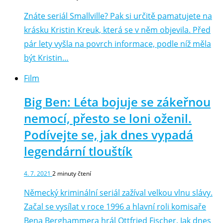
Znáte seriál Smallville? Pak si určitě pamatujete na
krásku Kristin Kreuk, která se v něm objevila. Před
pár lety vyšla na povrch informace, podle níž měla
být Kristin…
Film
Big Ben: Léta bojuje se zákeřnou
nemocí, přesto se loni oženil.
Podívejte se, jak dnes vypadá
legendární tlouštík
4. 7. 2021
2
minuty čtení
Německý kriminální seriál zažíval velkou vlnu slávy.
Začal se vysílat v roce 1996 a hlavní roli komisaře
Bena Berghammera hrál Ottfried Fischer. Jak dnes