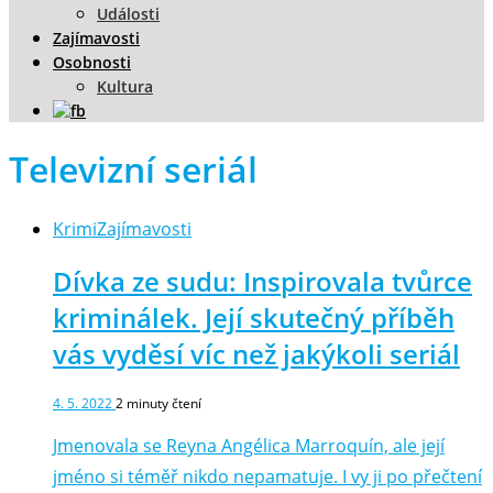
Události
Zajímavosti
Osobnosti
Kultura
Televizní seriál
Krimi
Zajímavosti
Dívka ze sudu: Inspirovala tvůrce
kriminálek. Její skutečný příběh
vás vyděsí víc než jakýkoli seriál
4. 5. 2022
2
minuty čtení
Jmenovala se Reyna Angélica Marroquín, ale její
jméno si téměř nikdo nepamatuje. I vy ji po přečtení