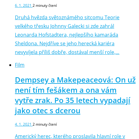
6. 1. 2021
2
minuty čtení
Druhá hvězda světoznámého sitcomu Teorie
velkého třesku Johnny Galecki si zde zahrál
Leonarda Hofstadtera, nejlepšího kamaráda
Sheldona. Nejdříve se jeho herecká kariéra
nevyvíjela příliš dobře, dostával menší role,…
Film
Dempsey a Makepeaceová: On už
není tím fešákem a ona vám
vytře zrak. Po 35 letech vypadají
jako otec s dcerou
4. 1. 2021
2
minuty čtení
Americký herec, kterého proslavila hlavní role v