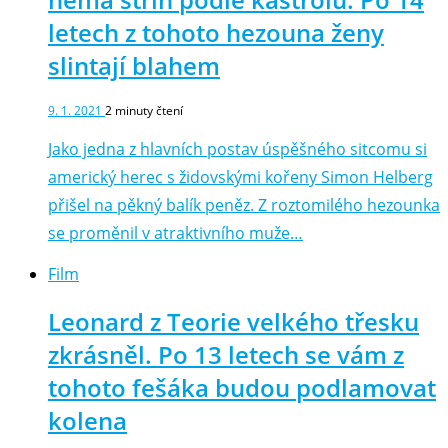
letech z tohoto hezouna ženy
slintají blahem
9. 1. 2021
2
minuty čtení
Jako jedna z hlavních postav úspěšného sitcomu si
americký herec s židovskými kořeny Simon Helberg
přišel na pěkný balík peněz. Z roztomilého hezounka
se proměnil v atraktivního muže…
Film
Leonard z Teorie velkého třesku
zkrásněl. Po 13 letech se vám z
tohoto fešáka budou podlamovat
kolena