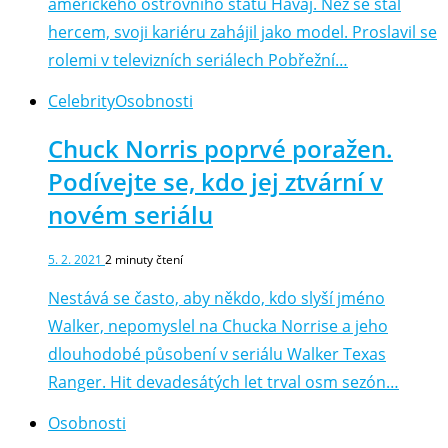
amerického ostrovního státu Havaj. Než se stal
hercem, svoji kariéru zahájil jako model. Proslavil se
rolemi v televizních seriálech Pobřežní…
Celebrity
Osobnosti
Chuck Norris poprvé poražen.
Podívejte se, kdo jej ztvární v
novém seriálu
5. 2. 2021
2
minuty čtení
Nestává se často, aby někdo, kdo slyší jméno
Walker, nepomyslel na Chucka Norrise a jeho
dlouhodobé působení v seriálu Walker Texas
Ranger. Hit devadesátých let trval osm sezón…
Osobnosti