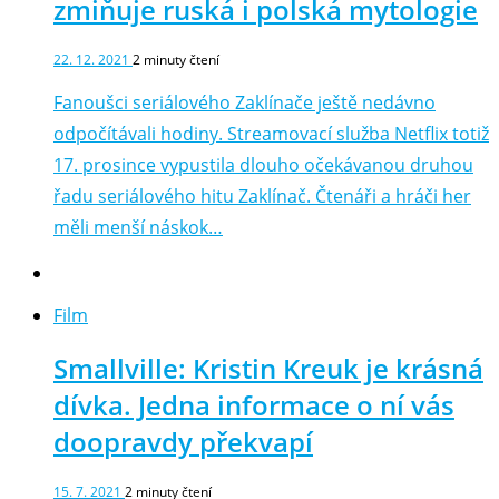
zmiňuje ruská i polská mytologie
22. 12. 2021
2
minuty čtení
Fanoušci seriálového Zaklínače ještě nedávno
odpočítávali hodiny. Streamovací služba Netflix totiž
17. prosince vypustila dlouho očekávanou druhou
řadu seriálového hitu Zaklínač. Čtenáři a hráči her
měli menší náskok…
Film
Smallville: Kristin Kreuk je krásná
dívka. Jedna informace o ní vás
doopravdy překvapí
15. 7. 2021
2
minuty čtení