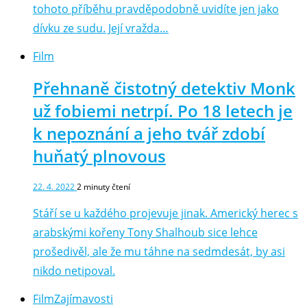
tohoto příběhu pravděpodobně uvidíte jen jako
dívku ze sudu. Její vražda…
Film
Přehnaně čistotný detektiv Monk
už fobiemi netrpí. Po 18 letech je
k nepoznání a jeho tvář zdobí
huňatý plnovous
22. 4. 2022
2
minuty čtení
Stáří se u každého projevuje jinak. Americký herec s
arabskými kořeny Tony Shalhoub sice lehce
prošedivěl, ale že mu táhne na sedmdesát, by asi
nikdo netipoval.
Film
Zajímavosti