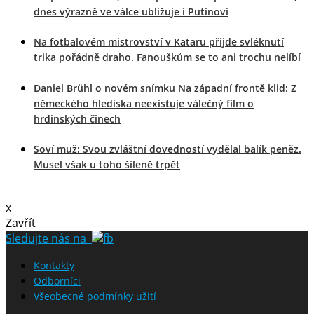
dnes výrazně ve válce ubližuje i Putinovi
Na fotbalovém mistrovství v Kataru přijde svléknutí
trika pořádně draho. Fanouškům se to ani trochu nelíbí
Daniel Brühl o novém snímku Na západní frontě klid: Z
německého hlediska neexistuje válečný film o
hrdinských činech
Soví muž: Svou zvláštní dovedností vydělal balík peněz.
Musel však u toho šíleně trpět
x
Zavřít
Sledujte nás na
Kontakty
Odborníci
Všeobecné podmínky užití