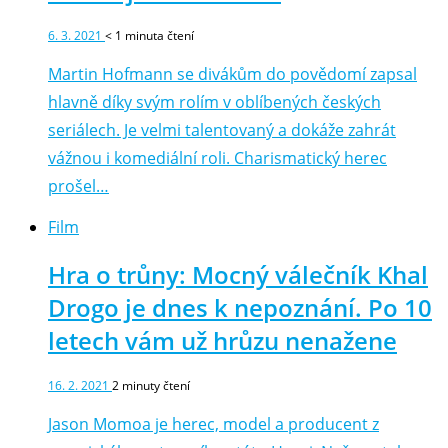
6. 3. 2021
< 1
minuta čtení
Martin Hofmann se divákům do povědomí zapsal
hlavně díky svým rolím v oblíbených českých
seriálech. Je velmi talentovaný a dokáže zahrát
vážnou i komediální roli. Charismatický herec
prošel…
Film
Hra o trůny: Mocný válečník Khal
Drogo je dnes k nepoznání. Po 10
letech vám už hrůzu nenažene
16. 2. 2021
2
minuty čtení
Jason Momoa je herec, model a producent z