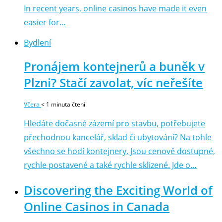
In recent years, online casinos have made it even
easier for…
Bydlení
Pronájem kontejnerů a buněk v
Plzni? Stačí zavolat, víc neřešíte
Včera
< 1
minuta čtení
Hledáte dočasné zázemí pro stavbu, potřebujete
přechodnou kancelář, sklad či ubytování? Na tohle
všechno se hodí kontejnery. Jsou cenově dostupné,
rychle postavené a také rychle sklizené. Jde o…
Discovering the Exciting World of
Online Casinos in Canada