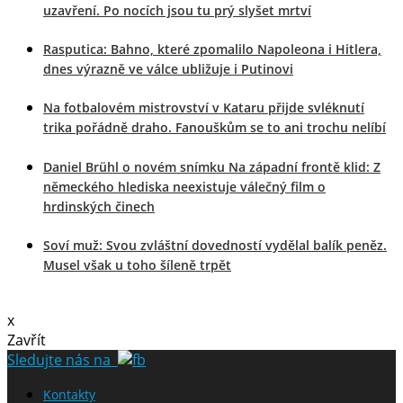
uzavření. Po nocích jsou tu prý slyšet mrtví
Rasputica: Bahno, které zpomalilo Napoleona i Hitlera,
dnes výrazně ve válce ubližuje i Putinovi
Na fotbalovém mistrovství v Kataru přijde svléknutí
trika pořádně draho. Fanouškům se to ani trochu nelíbí
Daniel Brühl o novém snímku Na západní frontě klid: Z
německého hlediska neexistuje válečný film o
hrdinských činech
Soví muž: Svou zvláštní dovedností vydělal balík peněz.
Musel však u toho šíleně trpět
x
Zavřít
Sledujte nás na
Kontakty