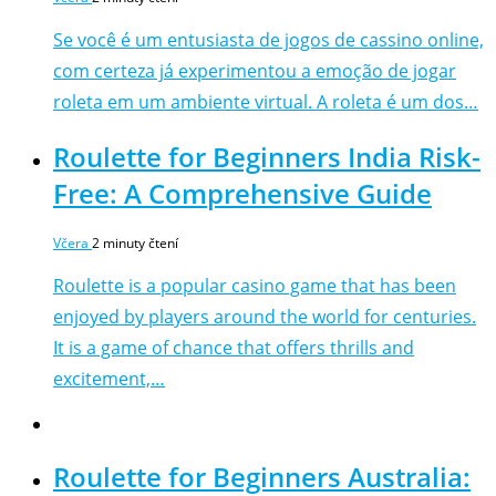
Se você é um entusiasta de jogos de cassino online,
com certeza já experimentou a emoção de jogar
roleta em um ambiente virtual. A roleta é um dos…
Roulette for Beginners India Risk-
Free: A Comprehensive Guide
Včera
2
minuty čtení
Roulette is a popular casino game that has been
enjoyed by players around the world for centuries.
It is a game of chance that offers thrills and
excitement,…
Roulette for Beginners Australia: