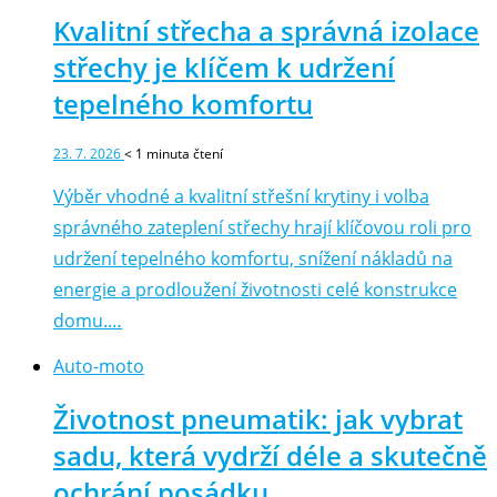
Kvalitní střecha a správná izolace
střechy je klíčem k udržení
tepelného komfortu
23. 7. 2026
< 1
minuta čtení
Výběr vhodné a kvalitní střešní krytiny i volba
správného zateplení střechy hrají klíčovou roli pro
udržení tepelného komfortu, snížení nákladů na
energie a prodloužení životnosti celé konstrukce
domu.…
Auto-moto
Životnost pneumatik: jak vybrat
sadu, která vydrží déle a skutečně
ochrání posádku