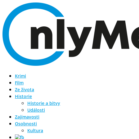
Krimi
Film
Ze života
Historie
Historie a bitvy
Události
Zajímavosti
Osobnosti
Kultura