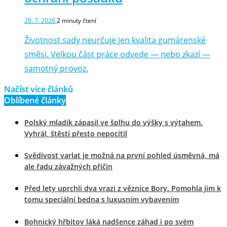
20. 7. 2026
2
minuty čtení
Životnost sady neurčuje jen kvalita gumárenské
směsi. Velkou část práce odvede — nebo zkazí —
samotný provoz.
Načíst více článků
Oblíbené články
Polský mladík zápasil ve šplhu do výšky s výtahem.
Vyhrál, štěstí přesto nepocítil
Svědivost varlat je možná na první pohled úsměvná, má
ale řadu závažných příčin
Před lety uprchli dva vrazi z věznice Bory. Pomohla jim k
tomu speciální bedna s luxusním vybavením
Bohnický hřbitov láká nadšence záhad i po svém