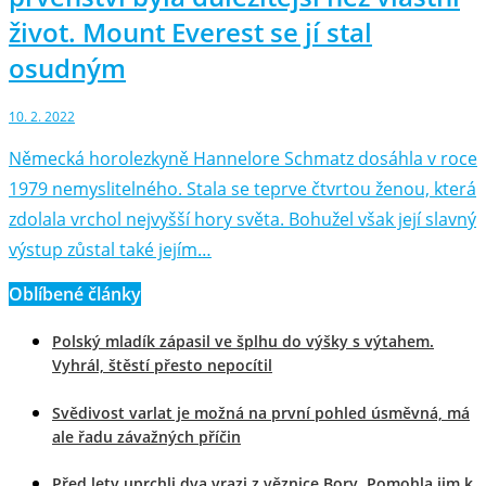
život. Mount Everest se jí stal
osudným
10. 2. 2022
Německá horolezkyně Hannelore Schmatz dosáhla v roce
1979 nemyslitelného. Stala se teprve čtvrtou ženou, která
zdolala vrchol nejvyšší hory světa. Bohužel však její slavný
výstup zůstal také jejím…
Oblíbené články
Polský mladík zápasil ve šplhu do výšky s výtahem.
Vyhrál, štěstí přesto nepocítil
Svědivost varlat je možná na první pohled úsměvná, má
ale řadu závažných příčin
Před lety uprchli dva vrazi z věznice Bory. Pomohla jim k