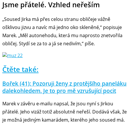
Jsme přátelé. Vzhled neřeším
„Soused Jirka má přes celou stranu obličeje vážně
ošklivou jizvu a navíc má jedno oko skleněné,“ popisuje
Marek. „Měl autonehodu, která mu naprosto znetvořila
obličej. Stydí se za to a já se nedivím,“ píše.
Čtěte také:
Bořek (41): Pozoruji ženy z protějšího paneláku
dalekohledem. Je to pro mě vzrušující pocit
Marek v závěru e-mailu napsal, že jsou nyní s Jirkou
přátelé. Jeho vizáž totiž absolutně neřeší. Dodává však, že
je možná jediným kamarádem, kterého jeho soused má.