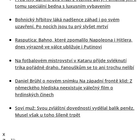
tomu speciální bedna s luxusním vybavením
Bohnický hřbitov láká nadšence záhad i po svém
uzavření. Po nocích jsou tu prý slyšet mrtví
Rasputica: Bahno, které zpomalilo Napoleona i Hitlera,
dnes výrazně ve válce ubližuje i Putinovi
Na fotbalovém mistrovství v Kataru přijde svléknutí
trika pořádně draho. Fanouškům se to ani trochu nelíbí
Daniel Brühl o novém snímku Na západní frontě klid: Z
německého hlediska neexistuje válečný film o
hrdinských činech
Soví muž: Svou zvláštní dovedností vydělal balík peněz.
Musel však u toho šíleně trpět
x