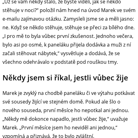
„Už se vám někdy stalo, že byste viděli, jak se někdo
stěhuje v noci?“ položil nám hned na úvod Marek ve svém
e-mailu zajímavou otázku. Zamysleli jsme se a měli jasno:
ne. Když se někdo stěhuje, stěhuje se přeci za bílého dne.
„I pro mě to byla vůbec první zkušenost. Jednoho večera,
bylo asi po osmé, k paneláku přijela dodávka a muži z ní
začali stěhovat nábytek,“ vysvětluje a dodává, že se
všechno odehrávalo v podstatě pod rouškou tmy.
Někdy jsem si říkal, jestli vůbec žije
Marek je zvyklý na chodbě paneláku či ve výtahu potkávat
své sousedy žijící ve stejném domě. Pokud ale šlo o
nového souseda, první měsíce ho nepotkal ani jednou.
„Někdy mě dokonce napadlo, jestli vůbec žije,“ uvažuje
Marek. „První měsíce jsem ho neviděl ani jednou,“
vzpomíná a přiznává, že to bylo zvláštní.