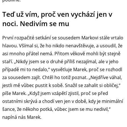
Teď už vím, proč ven vychází jen v
noci. Nedivím se mu
První rozpačité setkání se sousedem Markovi stále vrtalo
hlavou. Všímal si, že ho nikdo nenavštěvuje, a usoudil, že
asi mnoho přátel nemá. Přitom věkově mohli být stejně
staří. „Nikdy jsem se o druhé příliš nezajímal, ale v jeho
případě mi to nedalo,“ vysvětluje Marek, proč se rozhodl
za sousedem zajít. Chtěl ho totiž poznat. „Nejdříve váhal,
jestli mě vůbec pustit k sobě. Snažil se zahalit si obličej,“
píše Marek. „Když jsem vzápětí zjistil, proč se před
ostatními skrývá a chodí ven jen v době, kdy je minimální
šance, že někoho potká, vůbec jsem se mu nedivil,“
napíná nás Marek.