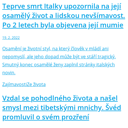
Teprve smrt Italky upozornila na její
osamělý život a lidskou nevšímavost.
Po 2 letech byla objevena její mumie
19. 2. 2022
Osamění je životní styl, na který člověk v mládí ani
nepomyslí, ale jeho dopad může být ve stáří tragický.
Smutný konec osamělé ženy zaplnil stránky italských
novin.
Zajímavosti
Ze života
Vzdal se pohodlného života a našel
smysl mezi tibetskými mnichy. Švéd
promluvil o svém prozření