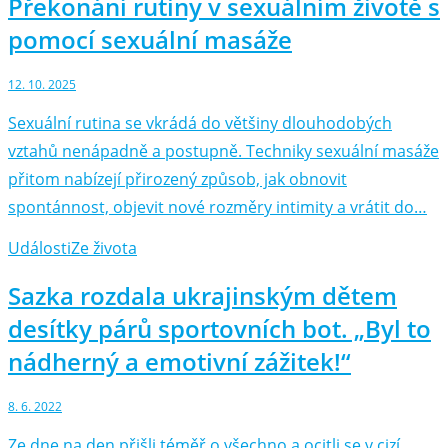
Překonání rutiny v sexuálním životě s
pomocí sexuální masáže
12. 10. 2025
Sexuální rutina se vkrádá do většiny dlouhodobých
vztahů nenápadně a postupně. Techniky sexuální masáže
přitom nabízejí přirozený způsob, jak obnovit
spontánnost, objevit nové rozměry intimity a vrátit do…
Události
Ze života
Sazka rozdala ukrajinským dětem
desítky párů sportovních bot. „Byl to
nádherný a emotivní zážitek!“
8. 6. 2022
Ze dne na den přišli téměř o všechno a ocitli se v cizí