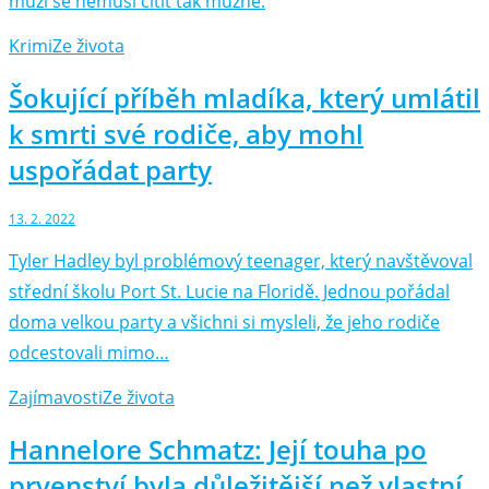
muži se nemusí cítit tak mužně.
Krimi
Ze života
Šokující příběh mladíka, který umlátil
k smrti své rodiče, aby mohl
uspořádat party
13. 2. 2022
Tyler Hadley byl problémový teenager, který navštěvoval
střední školu Port St. Lucie na Floridě. Jednou pořádal
doma velkou party a všichni si mysleli, že jeho rodiče
odcestovali mimo…
Zajímavosti
Ze života
Hannelore Schmatz: Její touha po
prvenství byla důležitější než vlastní