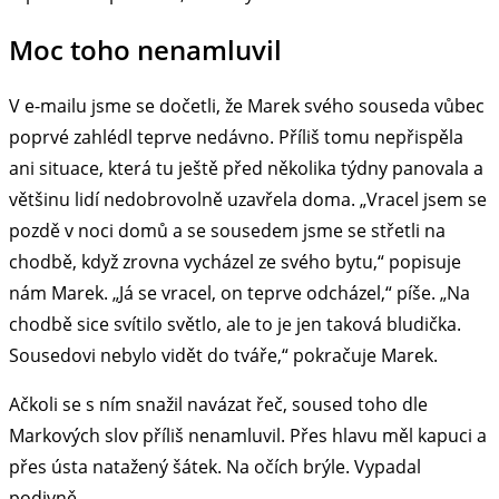
Moc toho nenamluvil
V e-mailu jsme se dočetli, že Marek svého souseda vůbec
poprvé zahlédl teprve nedávno. Příliš tomu nepřispěla
ani situace, která tu ještě před několika týdny panovala a
většinu lidí nedobrovolně uzavřela doma. „Vracel jsem se
pozdě v noci domů a se sousedem jsme se střetli na
chodbě, když zrovna vycházel ze svého bytu,“ popisuje
nám Marek. „Já se vracel, on teprve odcházel,“ píše. „Na
chodbě sice svítilo světlo, ale to je jen taková bludička.
Sousedovi nebylo vidět do tváře,“ pokračuje Marek.
Ačkoli se s ním snažil navázat řeč, soused toho dle
Markových slov příliš nenamluvil. Přes hlavu měl kapuci a
přes ústa natažený šátek. Na očích brýle. Vypadal
podivně.