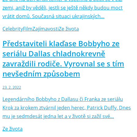
zemi, aniž by věděli, jestli se ještě někdy budou moct
vrátit domů. Současná situaci ukrajinských…
Celebrity
Film
Zajímavosti
Ze života
Představiteli klaďase Bobbyho ze
seriálu Dallas chladnokrevně
zavraždili rodiče. Vyrovnal se s tím
nevšedním způsobem
23. 2. 2022
Legendárního Bobbyho z Dallasu či Franka ze seriálu
Krok za krokem ztvárnil jeden herec, Patrick Duffy. Dnes
mu je sedmdesát jedna let a v životě si zažil své…
Ze života