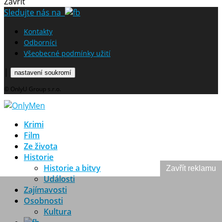
Zavřít
Sledujte nás na
Kontakty
Odborníci
Všeobecné podmínky užití
|
nastavení soukromí
© OnlyU Group s.r.o.
Krimi
Film
Ze života
Historie
Historie a bitvy
Zavřít reklamu
Události
Zajímavosti
Osobnosti
Kultura