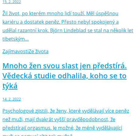
15. 2. 2022
Žil život, po kterém mnoho lidí touží. Měl úspěšnou
kariéru a dostatek peněz. Přesto nebyl spokojený a
udělal razantní krok. Björn Lindeblad se stal na několik let
tibetským…
Zajímavosti
Ze života
Mnoho žen svou slast jen předstírá.
Vědecká studie odhalila, koho se to
týká
14. 2. 2022
Psychologové zjistili, že ženy, které vydělávají více peněz
než muži, mají dvakrát vyšší pravděpodobnost, že
předstírají orgasmus. Je možné, že méně vydělávající