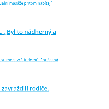
ální masáže přitom nabízejí
. „Byl to nádherný a
 budou moct vrátit domů. Současná
zavraždili rodiče.