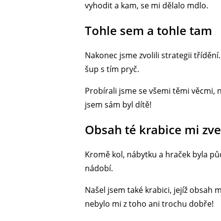
vyhodit a kam, se mi dělalo mdlo.
Tohle sem a tohle tam
Nakonec jsme zvolili strategii tříděn
šup s tím pryč.
Probírali jsme se všemi těmi věcmi, n
jsem sám byl dítě!
Obsah té krabice mi zve
Kromě kol, nábytku a hraček byla pů
nádobí.
Našel jsem také krabici, jejíž obsa
nebylo mi z toho ani trochu dobře!