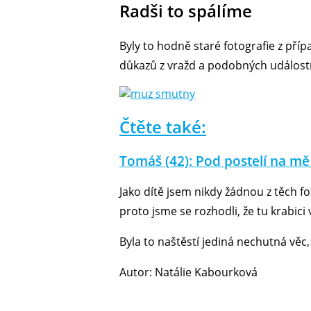
Radši to spálíme
Byly to hodně staré fotografie z přípa
důkazů z vražd a podobných událostí
Čtěte také:
Tomáš (42): Pod postelí na mě 
Jako dítě jsem nikdy žádnou z těch fo
proto jsme se rozhodli, že tu krabic
Byla to naštěstí jediná nechutná věc, 
Autor: Natálie Kabourková