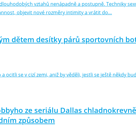
y dlouhodobých vztahů nenápadně a postupně. Techniky sexu
nnost, objevit nové rozměry intimity a vrátit do…
ým dětem desítky párů sportovních bot
a ocitli se v cizí zemi, aniž by věděli, jestli se ještě někdy
obbyho ze seriálu Dallas chladnokrevně 
šedním způsobem