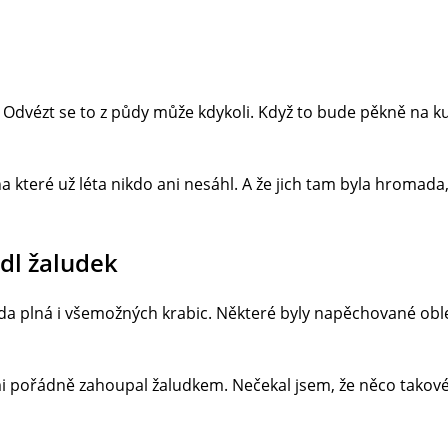
í. Odvézt se to z půdy může kdykoli. Když to bude pěkně na ku
a které už léta nikdo ani nesáhl. A že jich tam byla hromada,
dl žaludek
da plná i všemožných krabic. Některé byly napěchované obl
h mi pořádně zahoupal žaludkem. Nečekal jsem, že něco tako