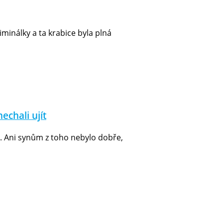
iminálky a ta krabice byla plná
echali ujít
mů. Ani synům z toho nebylo dobře,