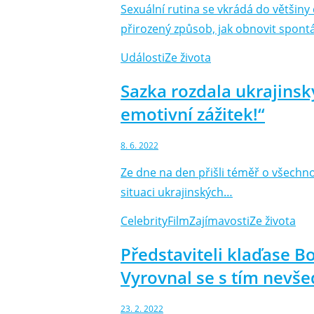
Sexuální rutina se vkrádá do většin
přirozený způsob, jak obnovit spontá
Události
Ze života
Sazka rozdala ukrajinsk
emotivní zážitek!“
8. 6. 2022
Ze dne na den přišli téměř o všechno 
situaci ukrajinských…
Celebrity
Film
Zajímavosti
Ze života
Představiteli klaďase B
Vyrovnal se s tím nev
23. 2. 2022