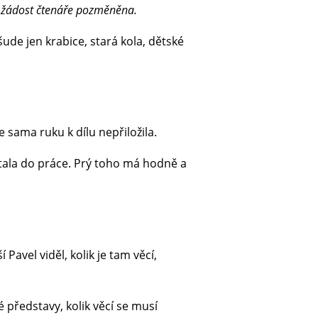
a žádost čtenáře pozměněna.
ude jen krabice, stará kola, dětské
e sama ruku k dílu nepřiložila.
ystala do práce. Prý toho má hodně a
avel viděl, kolik je tam věcí,
é představy, kolik věcí se musí