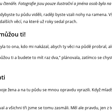
u čtenáře. Fotografie jsou pouze ilustrační a jména osob byla n
ybyste tu půdu viděli, raději byste vzali nohy na ramena. Vš
alších věcí, na které už roky sedal prach.
můžou ti!
Byla to ona, kdo mi nakázal, abych ty věci na půdě probral, al
omůžou ti a budete to mít raz dva,“ plánovala, zatímco se ch
ti
oje žena a na tu půdu se mnou opravdu vyrazili. Když mladší P
al a všichni tři jsme se tomu zasmáli. Měl ale pravdu, jen z t