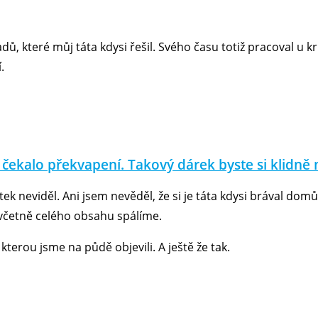
dů, které můj táta kdysi řešil. Svého času totiž pracoval u kr
.
čekalo překvapení. Takový dárek byste si klidně n
tek neviděl. Ani jsem nevěděl, že si je táta kdysi brával do
i včetně celého obsahu spálíme.
kterou jsme na půdě objevili. A ještě že tak.