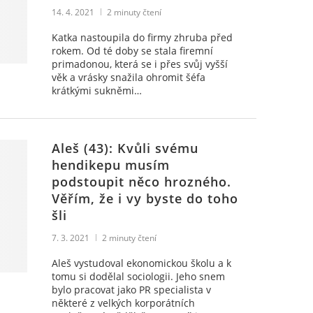
14. 4. 2021
2
minuty čtení
Katka nastoupila do firmy zhruba před
rokem. Od té doby se stala firemní
primadonou, která se i přes svůj vyšší
věk a vrásky snažila ohromit šéfa
krátkými sukněmi…
Aleš (43): Kvůli svému
hendikepu musím
podstoupit něco hrozného.
Věřím, že i vy byste do toho
šli
7. 3. 2021
2
minuty čtení
Aleš vystudoval ekonomickou školu a k
tomu si dodělal sociologii. Jeho snem
bylo pracovat jako PR specialista v
některé z velkých korporátních