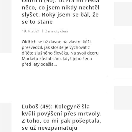
Oldřich (50): Dcera mi řekla
něco, co jsem nikdy nechtěl
slyšet. Roky jsem se bál, že
se to stane
19. 4. 2021
2
minuty čtení
Oldřich se už dávno na vlastní kůži
přesvědčil, jak složité je vychovat z
dítěte slušného člověka. Na svoji dceru
Markétu zůstal sám, když jeho žena
před lety odešla…
Luboš (49): Kolegyně šla
kvůli povýšení přes mrtvoly.
Z toho, co mi pak pošeptala,
se už nevzpamatuju