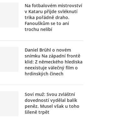
Na fotbalovém mistrovství
v Kataru přijde svléknutí
trika pořádně draho.
Fanouškům se to ani
trochu nelíbí
Daniel Brühl o novém
snímku Na západní frontě
klid: Z německého hlediska
neexistuje válečný film o
hrdinských činech
Soví muž: Svou zvláštní
dovedností vydělal balík
peněz. Musel však u toho
šíleně trpět