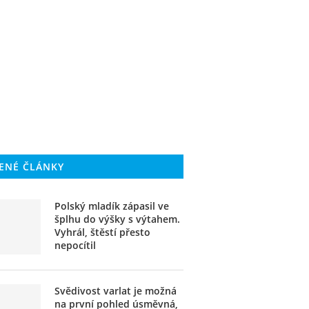
ENÉ ČLÁNKY
Polský mladík zápasil ve
šplhu do výšky s výtahem.
Vyhrál, štěstí přesto
nepocítil
Svědivost varlat je možná
na první pohled úsměvná,