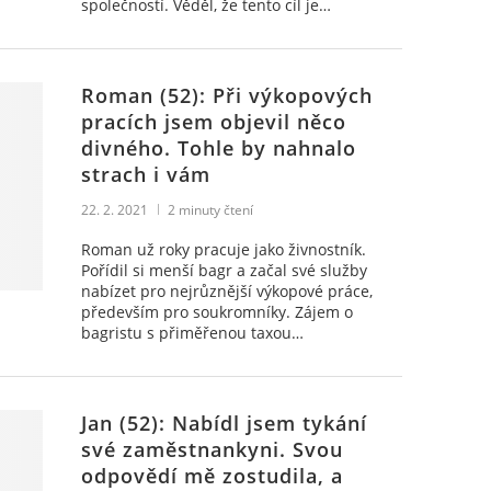
společností. Věděl, že tento cíl je…
Roman (52): Při výkopových
pracích jsem objevil něco
divného. Tohle by nahnalo
strach i vám
22. 2. 2021
2
minuty čtení
Roman už roky pracuje jako živnostník.
Pořídil si menší bagr a začal své služby
nabízet pro nejrůznější výkopové práce,
především pro soukromníky. Zájem o
bagristu s přiměřenou taxou…
Jan (52): Nabídl jsem tykání
své zaměstnankyni. Svou
odpovědí mě zostudila, a