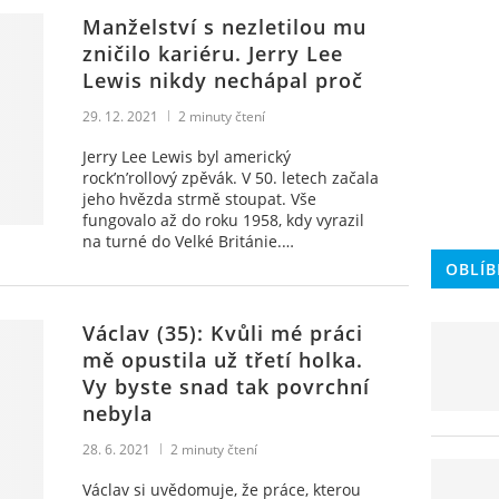
Manželství s nezletilou mu
zničilo kariéru. Jerry Lee
Lewis nikdy nechápal proč
29. 12. 2021
2
minuty čtení
Jerry Lee Lewis byl americký
rock’n’rollový zpěvák. V 50. letech začala
jeho hvězda strmě stoupat. Vše
fungovalo až do roku 1958, kdy vyrazil
na turné do Velké Británie.…
OBLÍB
Václav (35): Kvůli mé práci
mě opustila už třetí holka.
Vy byste snad tak povrchní
nebyla
28. 6. 2021
2
minuty čtení
Václav si uvědomuje, že práce, kterou