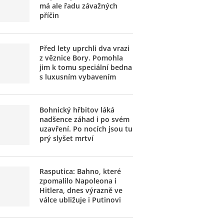
má ale řadu závažných
příčin
Před lety uprchli dva vrazi
z věznice Bory. Pomohla
jim k tomu speciální bedna
s luxusním vybavením
Bohnický hřbitov láká
nadšence záhad i po svém
uzavření. Po nocích jsou tu
prý slyšet mrtví
Rasputica: Bahno, které
zpomalilo Napoleona i
Hitlera, dnes výrazně ve
válce ubližuje i Putinovi