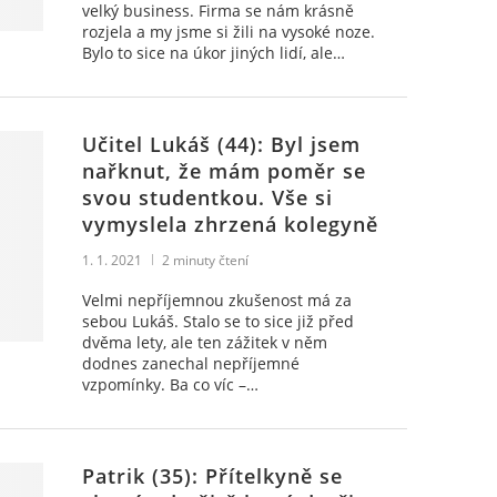
velký business. Firma se nám krásně
rozjela a my jsme si žili na vysoké noze.
Bylo to sice na úkor jiných lidí, ale…
Učitel Lukáš (44): Byl jsem
nařknut, že mám poměr se
svou studentkou. Vše si
vymyslela zhrzená kolegyně
1. 1. 2021
2
minuty čtení
Velmi nepříjemnou zkušenost má za
sebou Lukáš. Stalo se to sice již před
dvěma lety, ale ten zážitek v něm
dodnes zanechal nepříjemné
vzpomínky. Ba co víc –…
Patrik (35): Přítelkyně se