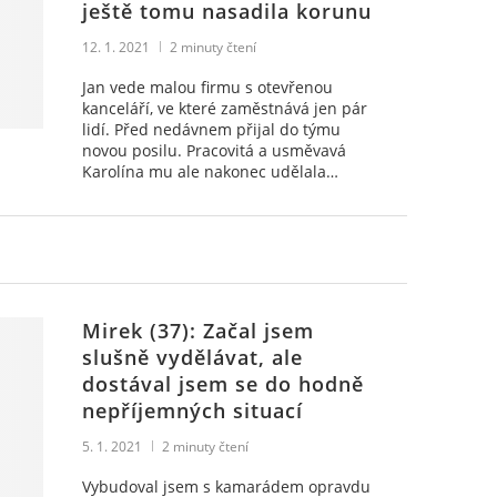
ještě tomu nasadila korunu
12. 1. 2021
2
minuty čtení
Jan vede malou firmu s otevřenou
kanceláří, ve které zaměstnává jen pár
lidí. Před nedávnem přijal do týmu
novou posilu. Pracovitá a usměvavá
Karolína mu ale nakonec udělala…
Mirek (37): Začal jsem
slušně vydělávat, ale
dostával jsem se do hodně
nepříjemných situací
5. 1. 2021
2
minuty čtení
Vybudoval jsem s kamarádem opravdu