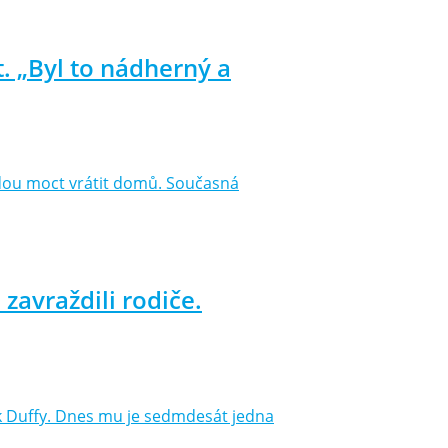
. „Byl to nádherný a
 budou moct vrátit domů. Současná
zavraždili rodiče.
ck Duffy. Dnes mu je sedmdesát jedna