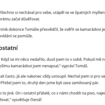
 Všechno si nechával pro sebe, utápěl se ve špatných myšlen
terému začal důvěřovat.
Dominik dokonce Tomáše přesvědčil, že svěřit se kamarádovi je
ovídání se pomůže.
ostatní
 Když se mi něco nedařilo, dusil jsem to v sobě. Pokud mě ně
jlepšímu kamarádovi jsem nenapsal,“ vypráví Tomáš.
li často. Já ale nakonec vždy ustoupil. Nechal jsem si pro seb
 Přešel jsem to, druhý den jsme byli zase zamilovaný pár.
 to jiné. On i ostatní přátelé, co s námi chodili na pivo, na
ěžovat,“ vysvětluje čtenář.