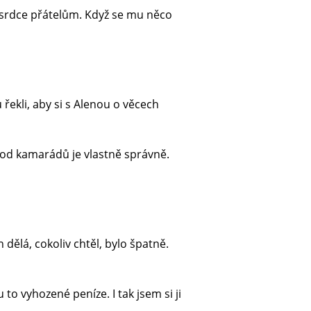
t srdce přátelům. Když se mu něco
 řekli, aby si s Alenou o věcech
t od kamarádů je vlastně správně.
dělá, cokoliv chtěl, bylo špatně.
 to vyhozené peníze. I tak jsem si ji