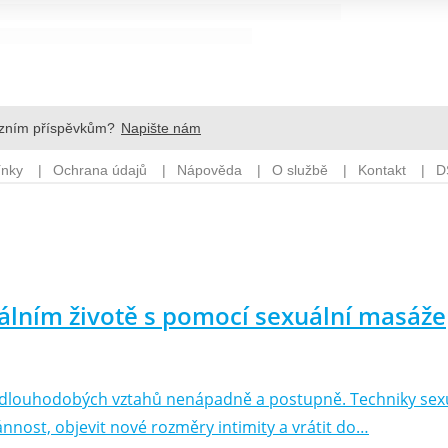
uálním životě s pomocí sexuální masáže
y dlouhodobých vztahů nenápadně a postupně. Techniky sexu
nnost, objevit nové rozměry intimity a vrátit do…