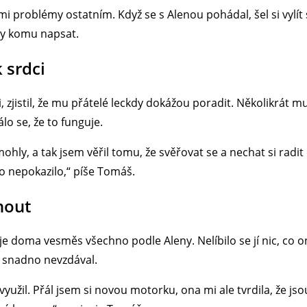
mi problémy ostatním. Když se s Alenou pohádal, šel si vylí
dy komu napsat.
k srdci
 zjistil, že mu přátelé leckdy dokážou poradit. Několikrát mu
álo se, že to funguje.
hly, a tak jsem věřil tomu, že svěřovat se a nechat si radi
 nepokazilo,“ píše Tomáš.
nout
e doma vesměs všechno podle Aleny. Nelíbilo se jí nic, co on 
k snadno nevzdával.
užil. Přál jsem si novou motorku, ona mi ale tvrdila, že jsou