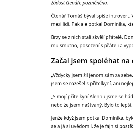
žádost čtenáře pozměněna.
Čtenář Tomáš býval spíše introvert.
mezi lidi. Pak ale potkal Dominika, k
Brzy se z nich stali skvělí přátelé. 
mu smutno, posezení s přáteli a vyp
Začal jsem spoléhat na 
„Vždycky jsem žil jenom sám za sebe.
jsem se rozešel s přítelkyní, ani ne
„S mojí přítelkyní Alenou jsme se háda
nebo že jsem naštvaný. Bylo to lepší.
Jenže když jsem potkal Dominika, bylo
se a já si uvědomil, že je fajn si post