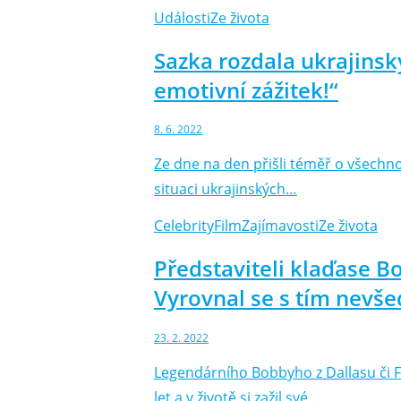
Události
Ze života
Sazka rozdala ukrajinsk
emotivní zážitek!“
8. 6. 2022
Ze dne na den přišli téměř o všechno 
situaci ukrajinských…
Celebrity
Film
Zajímavosti
Ze života
Představiteli klaďase B
Vyrovnal se s tím nev
23. 2. 2022
Legendárního Bobbyho z Dallasu či F
let a v životě si zažil své…