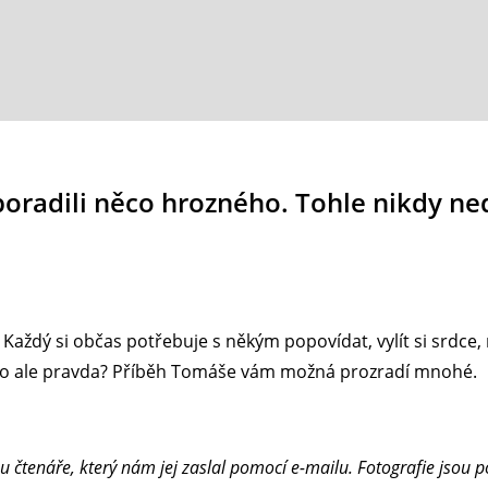
poradili něco hrozného. Tohle nikdy ne
Každý si občas potřebuje s někým popovídat, vylít si srdce
e to ale pravda? Příběh Tomáše vám možná prozradí mnohé.
 čtenáře, který nám jej zaslal pomocí e-mailu. Fotografie jsou p