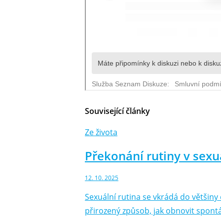
Související články
Ze života
Překonání rutiny v sex
12. 10. 2025
Sexuální rutina se vkrádá do většin
přirozený způsob, jak obnovit spontá