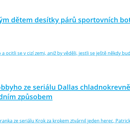
ým dětem desítky párů sportovních bot
a ocitli se v cizí zemi, aniž by věděli, jestli se ještě někdy
obbyho ze seriálu Dallas chladnokrevně 
šedním způsobem
ranka ze seriálu Krok za krokem ztvárnil jeden herec, Patri