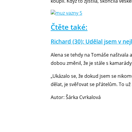
koupil. Když to zjistila, skončila veš
Čtěte také:
Richard (30): Udělal jsem v ne
Alena se tehdy na Tomáše naštvala a
dobou změnil, že je stále s kamarády, 
„Ukázalo se, že dokud jsem se nikom
dělat, je svěřovat se přátelům. To u
Autor: Šárka Cvrkalová