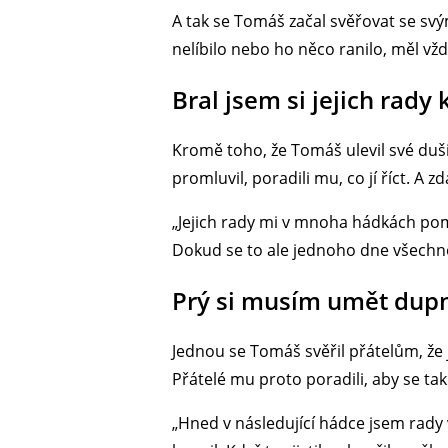
A tak se Tomáš začal svěřovat se svý
nelíbilo nebo ho něco ranilo, měl vž
Bral jsem si jejich rady 
Kromě toho, že Tomáš ulevil své duši,
promluvil, poradili mu, co jí říct. A zd
„Jejich rady mi v mnoha hádkách pomo
Dokud se to ale jednoho dne všechno
Prý si musím umět dup
Jednou se Tomáš svěřil přátelům, že j
Přátelé mu proto poradili, aby se ta
„Hned v následující hádce jsem rady vy