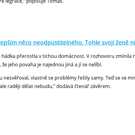
keré legrace,“ popisuje Tomáš.
jlepším něco neodpustitelného. Tohle svojí ženě n
 hádka přerostla v tichou domácnost. V rozhovoru zmínila m
že jeho povaha je najednou jiná a jí se nelíbí.
u nesvěřoval, vlastně se problémy řešily samy. Teď se se m
ž ale raději dělat nebudu,” dodává čtenář závěrem.