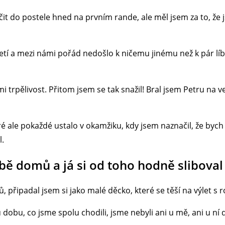
čit do postele hned na prvním rande, ale měl jsem za to, že
etí a mezi námi pořád nedošlo k ničemu jinému než k pár líb
trpělivost. Přitom jsem se tak snažil! Bral jsem Petru na veče
é ale pokaždé ustalo v okamžiku, kdy jsem naznačil, že bych 
l.
ě domů a já si od toho hodně sliboval
řipadal jsem si jako malé děcko, které se těší na výlet s rod
u dobu, co jsme spolu chodili, jsme nebyli ani u mě, ani u n