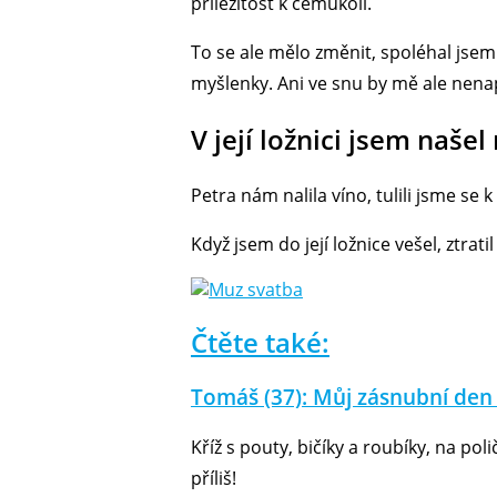
příležitost k čemukoli.
To se ale mělo změnit, spoléhal jsem
myšlenky. Ani ve snu by mě ale nena
V její ložnici jsem naše
Petra nám nalila víno, tulili jsme se 
Když jsem do její ložnice vešel, ztrat
Čtěte také:
Tomáš (37): Můj zásnubní den
Kříž s pouty, bičíky a roubíky, na po
příliš!