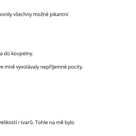
i honily všechny možné pikantní
ila do koupelny.
é ve mně vyvolávaly nepříjemné pocity.
elikostí i tvarů. Tohle na mě bylo