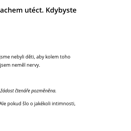
trachem utéct. Kdybyste
jsme nebyli děti, aby kolem toho
e jsem neměl nervy.
a žádost čtenáře pozměněna.
Ale pokud šlo o jakékoli intimnosti,