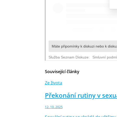
Související články
Ze života
Překonání rutiny v sex
12. 10. 2025
Sexuální rutina se vkrádá do většin