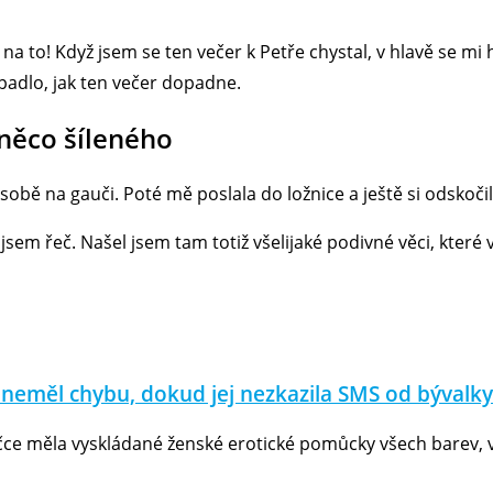
 na to! Když jsem se ten večer k Petře chystal, v hlavě se m
padlo, jak ten večer dopadne.
l něco šíleného
k sobě na gauči. Poté mě poslala do ložnice a ještě si odskoč
il jsem řeč. Našel jsem tam totiž všelijaké podivné věci, kter
 neměl chybu, dokud jej nezkazila SMS od bývalky
ličce měla vyskládané ženské erotické pomůcky všech barev, v