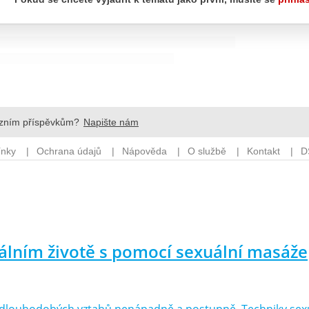
uálním životě s pomocí sexuální masáže
y dlouhodobých vztahů nenápadně a postupně. Techniky sexu