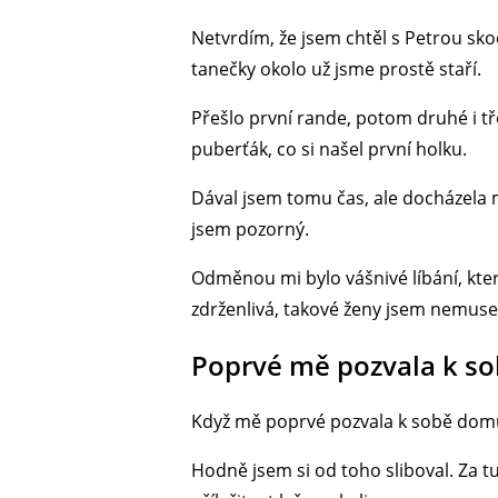
Netvrdím, že jsem chtěl s Petrou sko
tanečky okolo už jsme prostě staří.
Přešlo první rande, potom druhé i tř
puberťák, co si našel první holku.
Dával jsem tomu čas, ale docházela mi 
jsem pozorný.
Odměnou mi bylo vášnivé líbání, kter
zdrženlivá, takové ženy jsem nemuse
Poprvé mě pozvala k sob
Když mě poprvé pozvala k sobě domů, p
Hodně jsem si od toho sliboval. Za t