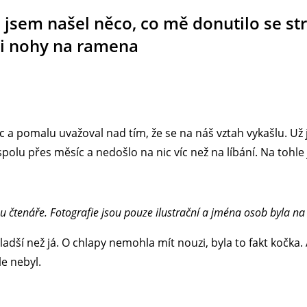
ci jsem našel něco, co mě donutilo se s
ali nohy na ramena
 a pomalu uvažoval nad tím, že se na náš vztah vykašlu. Už 
spolu přes měsíc a nedošlo na nic víc než na líbání. Na tohl
u čtenáře. Fotografie jsou pouze ilustrační a jména osob byla n
ladší než já. O chlapy nemohla mít nouzi, byla to fakt kočka. 
le nebyl.