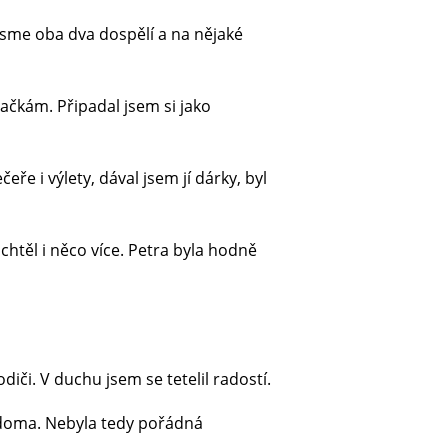
 jsme oba dva dospělí a na nějaké
ačkám. Připadal jsem si jako
ře i výlety, dával jsem jí dárky, byl
chtěl i něco více. Petra byla hodně
iči. V duchu jsem se tetelil radostí.
í doma. Nebyla tedy pořádná