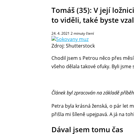
Tomáš (35): V její ložni
to viděli, také byste vz
24. 4. 2021
2
minuty čtení
Zdroj: Shutterstock
Chodil jsem s Petrou něco přes měsíc
všeho dělala takové ofuky. Byli jsme 
Článek byl zpracován na základě příběh
Petra byla krásná ženská, o pár let m
přišla mi šíleně upejpavá. A já na toh
Dával jsem tomu čas