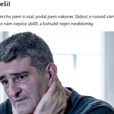
ešil
u mrchu jsem si vzal, podal jsem nakonec žádost o rozvod s
do nám nejvíce ublíží, a bohužel nejen nevědomky.