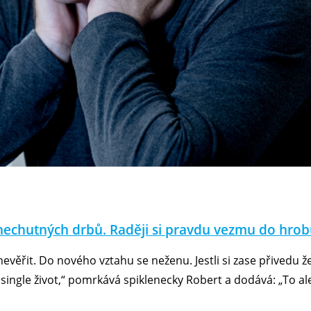
nechutných drbů. Raději si pravdu vezmu do hrobu
věřit. Do nového vztahu se neženu. Jestli si zase přivedu že
ingle život,“ pomrkává spiklenecky Robert a dodává: „To a