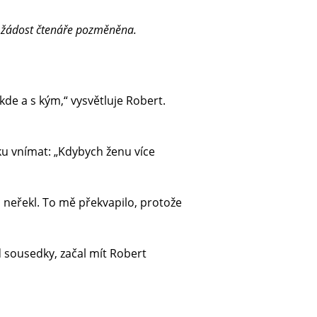
a žádost čtenáře pozměněna.
kde a s kým,“ vysvětluje Robert.
ku vnímat: „Kdybych ženu více
ic neřekl. To mě překvapilo, protože
od sousedky, začal mít Robert