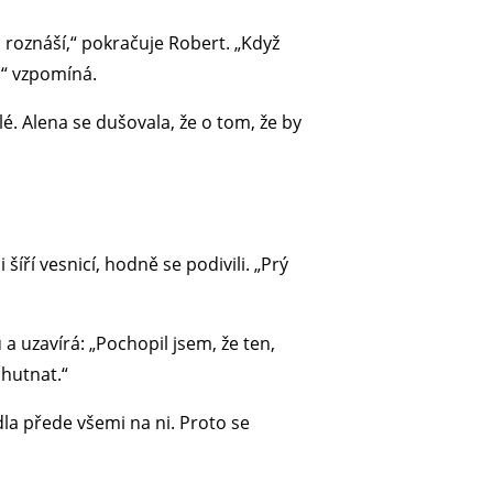
 roznáší,“ pokračuje Robert. „Když
,“ vzpomíná.
lé. Alena se dušovala, že o tom, že by
íří vesnicí, hodně se podivili. „Prý
 a uzavírá: „Pochopil jsem, že ten,
chutnat.“
dla přede všemi na ni. Proto se