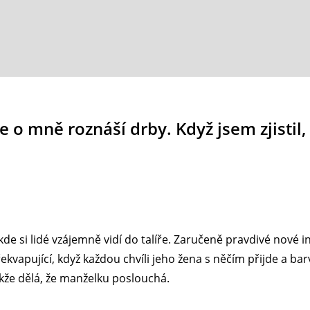
e o mně roznáší drby. Když jsem zjistil, 
 kde si lidé vzájemně vidí do talíře. Zaručeně pravdivé nové
vapující, když každou chvíli jeho žena s něčím přijde a bar
akže dělá, že manželku poslouchá.