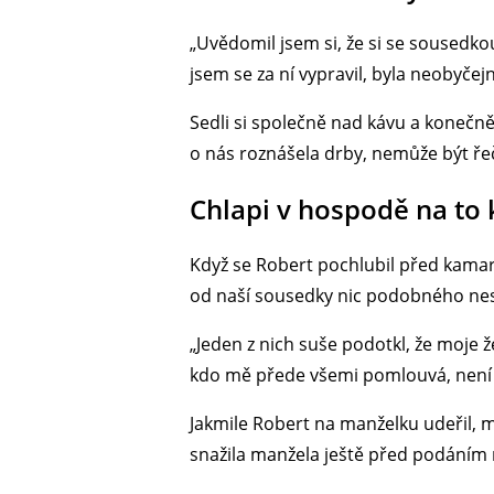
„Uvědomil jsem si, že si se sousedko
jsem se za ní vypravil, byla neobyče
Sedli si společně nad kávu a konečně 
o nás roznášela drby, nemůže být řeč.
Chlapi v hospodě na to 
Když se Robert pochlubil před kamarád
od naší sousedky nic podobného nesl
„Jeden z nich suše podotkl, že moje ž
kdo mě přede všemi pomlouvá, není so
Jakmile Robert na manželku udeřil, m
snažila manžela ještě před podáním 