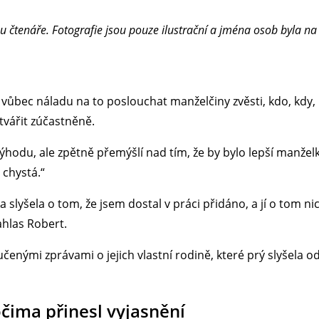
u čtenáře. Fotografie jsou pouze ilustrační a jména osob byla n
vůbec náladu na to poslouchat manželčiny zvěsti, kdo, kdy, 
 tvářit zúčastněně.
hodu, ale zpětně přemýšlí nad tím, že by bylo lepší manžel
 chystá.“
a slyšela o tom, že jsem dostal v práci přidáno, a jí o tom n
ahlas Robert.
učenými zprávami o jejich vlastní rodině, které prý slyšela 
čima přinesl vyjasnění