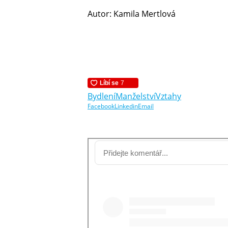
Autor: Kamila Mertlová
Bydlení
Manželství
Vztahy
Facebook
Linkedin
Email