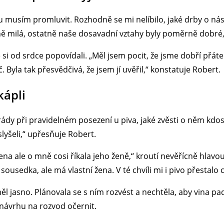
u musím promluvit. Rozhodně se mi nelíbilo, jaké drby o nás
jně milá, ostatně naše dosavadní vztahy byly poměrně dobré
si od srdce popovídali. „Měl jsem pocit, že jsme dobří přáte
 Byla tak přesvědčivá, že jsem jí uvěřil,“ konstatuje Robert.
kápli
y při pravidelném posezení u piva, jaké zvěsti o něm kdosi š
yšeli,“ upřesňuje Robert.
ena ale o mně cosi říkala jeho ženě,“ kroutí nevěřícně hlavou
usedka, ale má vlastní žena. V té chvíli mi i pivo přestalo 
ěl jasno. Plánovala se s ním rozvést a nechtěla, aby vina pa
návrhu na rozvod očernit.