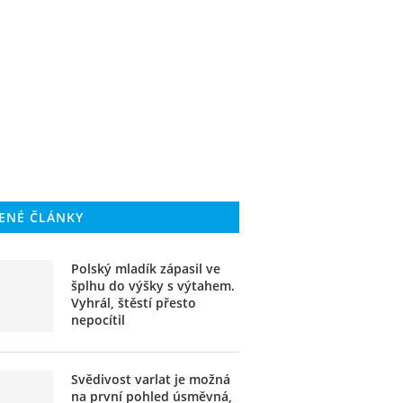
ENÉ ČLÁNKY
Polský mladík zápasil ve
šplhu do výšky s výtahem.
Vyhrál, štěstí přesto
nepocítil
Svědivost varlat je možná
na první pohled úsměvná,