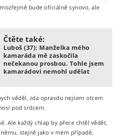
samozřejmě bude oficiálně synovo, ale
Čtěte také:
Luboš (37): Manželka mého
kamaráda mě zaskočila
nečekanou prosbou. Tohle jsem
kamarádovi nemohl udělat
bych věděl, zda opravdu nejsem otcem
 nosí pod srdcem.
né. Ale každý chlap by přece chtěl vědět,
 k němu, stejně jako v mém případě,