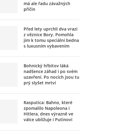
má ale řadu závažných
příčin
Před lety uprchli dva vrazi
z věznice Bory. Pomohla
jim k tomu speciální bedna
s luxusním vybavením
Bohnický hřbitov láká
nadšence záhad i po svém
uzavření. Po nocích jsou tu
prý slyšet mrtví
Rasputica: Bahno, které
zpomalilo Napoleona i
Hitlera, dnes výrazně ve
válce ubližuje i Putinovi