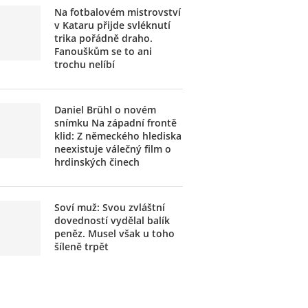
Na fotbalovém mistrovství
v Kataru přijde svléknutí
trika pořádně draho.
Fanouškům se to ani
trochu nelíbí
Daniel Brühl o novém
snímku Na západní frontě
klid: Z německého hlediska
neexistuje válečný film o
hrdinských činech
Soví muž: Svou zvláštní
dovedností vydělal balík
peněz. Musel však u toho
šíleně trpět