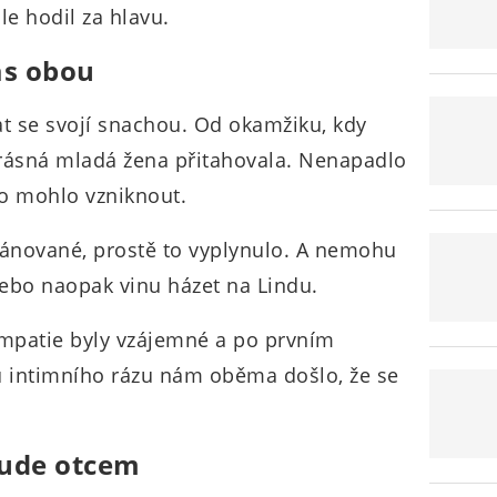
le hodil za hlavu.
ás obou
at se svojí snachou. Od okamžiku, kdy
krásná mladá žena přitahovala. Nenapadlo
o mohlo vzniknout.
plánované, prostě to vyplynulo. A nemohu
 nebo naopak vinu házet na Lindu.
ympatie byly vzájemné a po prvním
 intimního rázu nám oběma došlo, že se
bude otcem