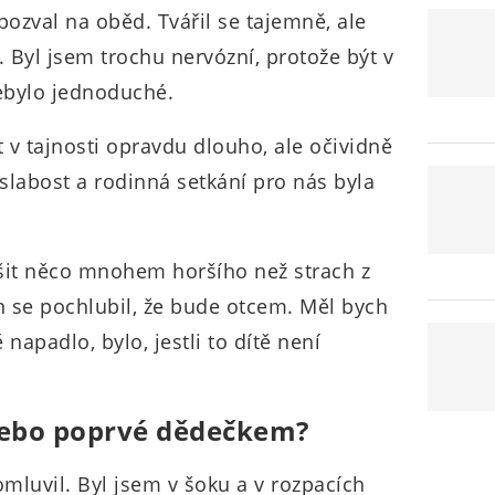
pozval na oběd. Tvářil se tajemně, ale
. Byl jsem trochu nervózní, protože být v
ebylo jednoduché.
v tajnosti opravdu dlouho, ale očividně
labost a rodinná setkání pro nás byla
šit něco mnohem horšího než strach z
n se pochlubil, že bude otcem. Měl bych
 napadlo, bylo, jestli to dítě není
ebo poprvé dědečkem?
mluvil. Byl jsem v šoku a v rozpacích