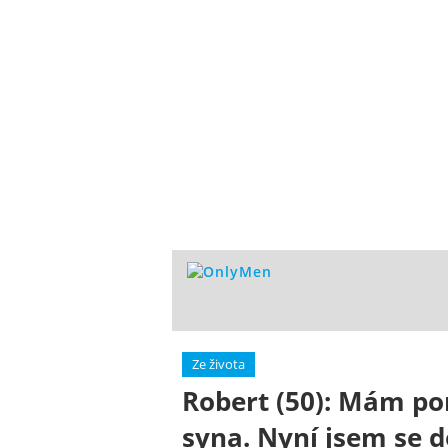
Ze života
Robert (50): Mám p
syna. Nyní jsem se d