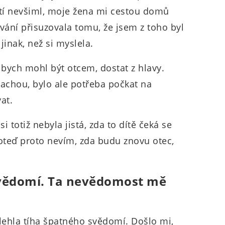
stí nevšiml, moje žena mi cestou domů
vání přisuzovala tomu, že jsem z toho byl
jinak, než si myslela.
bych mohl být otcem, dostat z hlavy.
achou, bylo ale potřeba počkat na
at.
 totiž nebyla jistá, zda to dítě čeká se
eď proto nevím, zda budu znovu otec,
svědomí. Ta nevědomost mě
ehla tíha špatného svědomí. Došlo mi,