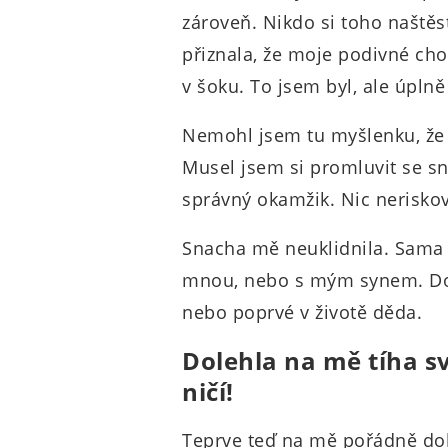
zároveň. Nikdo si toho naště
přiznala, že moje podivné cho
v šoku. To jsem byl, ale úplně 
Nemohl jsem tu myšlenku, že 
Musel jsem si promluvit se sn
správný okamžik. Nic neriskov
Snacha mě neuklidnila. Sama si
mnou, nebo s mým synem. Dot
nebo poprvé v životě děda.
Dolehla na mě tíha 
ničí!
Teprve teď na mě pořádně dol