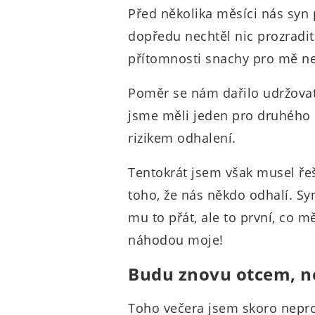
Před několika měsíci nás syn 
dopředu nechtěl nic prozradit
přítomnosti snachy pro mě n
Poměr se nám dařilo udržovat 
jsme měli jeden pro druhého s
rizikem odhalení.
Tentokrát jsem však musel ře
toho, že nás někdo odhalí. Sy
mu to přát, ale to první, co mě
náhodou moje!
Budu znovu otcem, n
Toho večera jsem skoro nepro