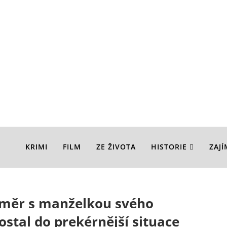
KRIMI
FILM
ZE ŽIVOTA
HISTORIE
ZAJ
oměr s manželkou svého
ostal do prekérnější situace