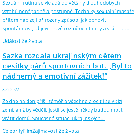
Sexuální rutina se vkrádá do většiny dlouhodobých
vztahů nenápadně a postupně. Techniky sexuální masáže
přitom nabízejí přirozený způsob, jak obnovit
spontánnost, objevit nové rozměry intimity a vrátit do…
Události
Ze života
Sazka rozdala ukrajinským dětem
desítky párů sportovních bot. „Byl to
nádherný a emotivní zážitek!“
8. 6. 2022
Ze dne na den přišli téměř o všechno a ocitli se v cizí
zemi, aniž by věděli, jestli se ještě někdy budou moct
vrátit domů. Současná situaci ukrajinských…
Celebrity
Film
Zajímavosti
Ze života