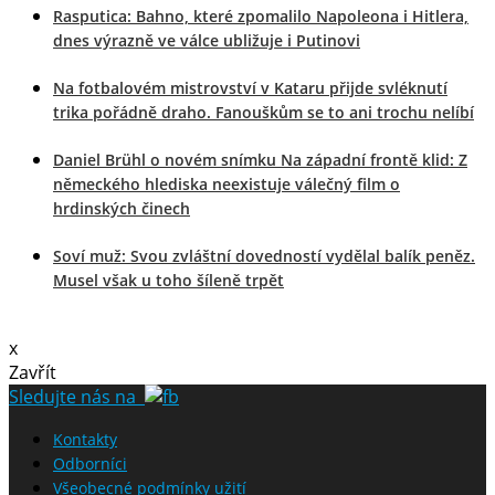
Rasputica: Bahno, které zpomalilo Napoleona i Hitlera,
dnes výrazně ve válce ubližuje i Putinovi
Na fotbalovém mistrovství v Kataru přijde svléknutí
trika pořádně draho. Fanouškům se to ani trochu nelíbí
Daniel Brühl o novém snímku Na západní frontě klid: Z
německého hlediska neexistuje válečný film o
hrdinských činech
Soví muž: Svou zvláštní dovedností vydělal balík peněz.
Musel však u toho šíleně trpět
x
Zavřít
Sledujte nás na
Kontakty
Odborníci
Všeobecné podmínky užití