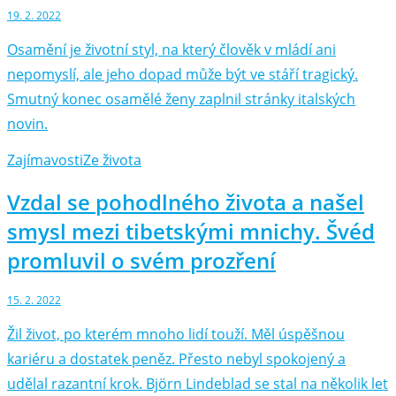
19. 2. 2022
Osamění je životní styl, na který člověk v mládí ani
nepomyslí, ale jeho dopad může být ve stáří tragický.
Smutný konec osamělé ženy zaplnil stránky italských
novin.
Zajímavosti
Ze života
Vzdal se pohodlného života a našel
smysl mezi tibetskými mnichy. Švéd
promluvil o svém prozření
15. 2. 2022
Žil život, po kterém mnoho lidí touží. Měl úspěšnou
kariéru a dostatek peněz. Přesto nebyl spokojený a
udělal razantní krok. Björn Lindeblad se stal na několik let