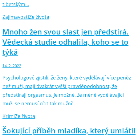
tibetským…
Zajímavosti
Ze života
Mnoho žen svou slast jen předstírá.
Vědecká studie odhalila, koho se to
týká
14. 2. 2022
Psychologové zjistili, že ženy, které vydělávají více peněz
než muži, mají dvakrát vyšší pravděpodobnost, že
předstírají orgasmus. Je možné, že méně vydělávající
muži se nemusí cítit tak mužně.
Krimi
Ze života
Šokující příběh mladíka, který umlátil