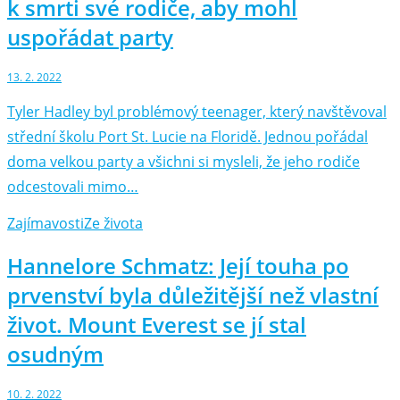
k smrti své rodiče, aby mohl
uspořádat party
13. 2. 2022
Tyler Hadley byl problémový teenager, který navštěvoval
střední školu Port St. Lucie na Floridě. Jednou pořádal
doma velkou party a všichni si mysleli, že jeho rodiče
odcestovali mimo…
Zajímavosti
Ze života
Hannelore Schmatz: Její touha po
prvenství byla důležitější než vlastní
život. Mount Everest se jí stal
osudným
10. 2. 2022