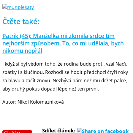
Čtěte také:
Patrik (45): Manželka mi zlomila srdce tím
nejhorším způsobem. To, co mi udělala, bych
nikomu nepřál
I když si byl vědom toho, že rodina bude proti, vzal Naďu
zpátky i s klučinou. Rozhodl se hodit předchozí čtyři roky
za hlavu a začít znovu. Nezbývá nám než mu držet palce,
aby druhý pokus dopadl lépe než ten první.
Autor: Nikol Kolomazníková
Sdílet článek: