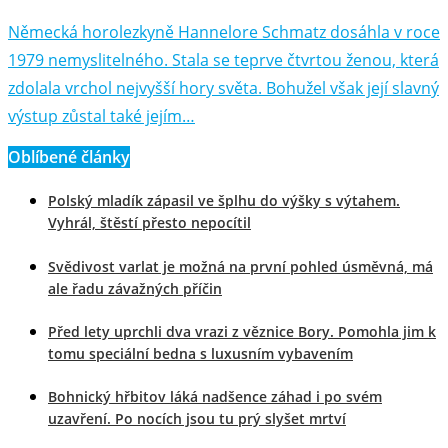
Německá horolezkyně Hannelore Schmatz dosáhla v roce
1979 nemyslitelného. Stala se teprve čtvrtou ženou, která
zdolala vrchol nejvyšší hory světa. Bohužel však její slavný
výstup zůstal také jejím…
Oblíbené články
Polský mladík zápasil ve šplhu do výšky s výtahem.
Vyhrál, štěstí přesto nepocítil
Svědivost varlat je možná na první pohled úsměvná, má
ale řadu závažných příčin
Před lety uprchli dva vrazi z věznice Bory. Pomohla jim k
tomu speciální bedna s luxusním vybavením
Bohnický hřbitov láká nadšence záhad i po svém
uzavření. Po nocích jsou tu prý slyšet mrtví