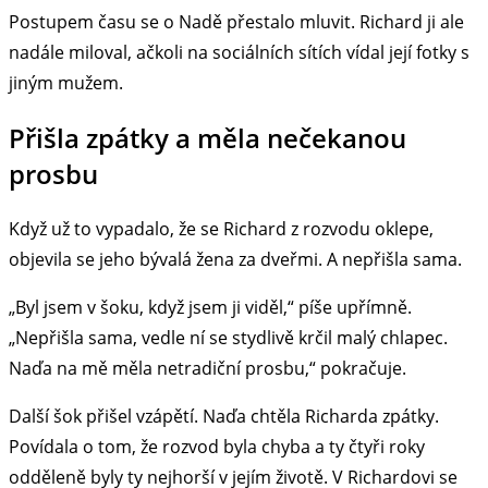
Postupem času se o Nadě přestalo mluvit. Richard ji ale
nadále miloval, ačkoli na sociálních sítích vídal její fotky s
jiným mužem.
Přišla zpátky a měla nečekanou
prosbu
Když už to vypadalo, že se Richard z rozvodu oklepe,
objevila se jeho bývalá žena za dveřmi. A nepřišla sama.
„Byl jsem v šoku, když jsem ji viděl,“ píše upřímně.
„Nepřišla sama, vedle ní se stydlivě krčil malý chlapec.
Naďa na mě měla netradiční prosbu,“ pokračuje.
Další šok přišel vzápětí. Naďa chtěla Richarda zpátky.
Povídala o tom, že rozvod byla chyba a ty čtyři roky
odděleně byly ty nejhorší v jejím životě. V Richardovi se