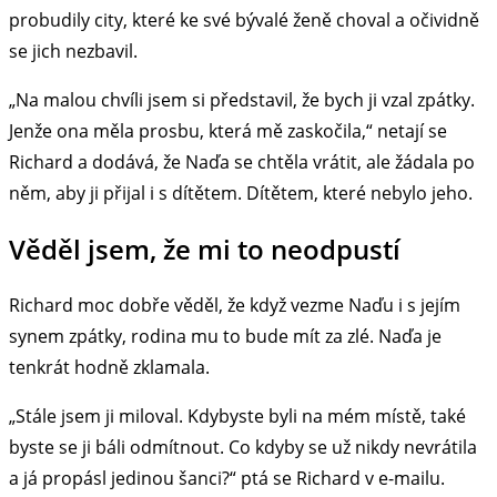
probudily city, které ke své bývalé ženě choval a očividně
se jich nezbavil.
„Na malou chvíli jsem si představil, že bych ji vzal zpátky.
Jenže ona měla prosbu, která mě zaskočila,“ netají se
Richard a dodává, že Naďa se chtěla vrátit, ale žádala po
něm, aby ji přijal i s dítětem. Dítětem, které nebylo jeho.
Věděl jsem, že mi to neodpustí
Richard moc dobře věděl, že když vezme Naďu i s jejím
synem zpátky, rodina mu to bude mít za zlé. Naďa je
tenkrát hodně zklamala.
„Stále jsem ji miloval. Kdybyste byli na mém místě, také
byste se ji báli odmítnout. Co kdyby se už nikdy nevrátila
a já propásl jedinou šanci?“ ptá se Richard v e-mailu.