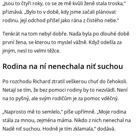
„Jsou to čtyři roky, co se ze mě kvůli ženě stala troska,“
přiznává. „Bylo to v době, kdy jsme začali plánovat
rodinu. Její odchod přišel jako rána z čistého nebe.“
Tenkrát na tom nebyl dobře. Naďa byla po dlouhé době
první žena, se kterou to myslel vážně. Když odešla za
jiným, nesl to velmi těžce.
Rodina na ní nenechala niť suchou
Po rozchodu Richard ztratil veškerou chuť do čehokoli.
Netají se tím, že bez pomoci rodiny by to nezvládl. Není
na to pyšný, ale svým rodičům je za pomoc vděčný.
„Naprosto mě to semlelo,“ píše upřímně. „Moje rodina
stála za mnou, zejména máma. Nikdo z nich nenechal na
Nadě niť suchou. Hodně je tím zklamala,“ dodává.