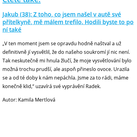
Jakub (38): Z toho, co jsem našel v autě své
přítelkyně, mě málem trefilo. Hodili byste to po
ní také
„V ten moment jsem se opravdu hodně naštval a už
definitivně jí vysvětlil, že do našeho soukromí jí nic není.
Tak neskutečně mi hnula žlučí, že moje vysvětlování bylo
možná trochu prudší, ale aspoň přineslo ovoce. Urazila
se a od té doby k nám nepáchla. Jsme za to rádi, máme
konečně klid,“ uzavírá své vyprávění Radek.
Autor: Kamila Mertlová