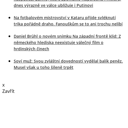
dnes výrazně ve válce ubližuje i Putinovi
Na fotbalovém mistrovství v Kataru přijde svléknutí
trika pořádně draho. Fanouškům se to ani trochu nelíbí
Daniel Brühl o novém snímku Na západní frontě klid: Z
německého hlediska neexistuje válečný film o
hrdinských činech
Soví muž: Svou zvláštní dovedností vydělal balík peněz.
Musel však u toho šíleně trpět
x
Zavřít