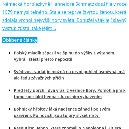
Německá horolezkyně Hannelore Schmatz dosáhla v roce
1979 nemyslitelného. Stala se teprve čtvrtou ženou, která
zdolala vrchol nejvyšší hory světa. Bohužel však její slavný
výstup zůstal také jejím…
Oblíbené články
Polský mladík zápasil ve šplhu do výšky s výtahem.
Vyhrál, štěstí přesto nepocítil
Svědivost varlat je možná na první pohled úsměvná, má
ale řadu závažných příčin
Před lety uprchli dva vrazi z věznice Bory. Pomohla jim k
tomu speciální bedna s luxusním vybavením
Bohnický hřbitov láká nadšence záhad i po svém
uzavření. Po nocích jsou tu prý slyšet mrtví
Rasputica: Bahno, které zpomalilo Napoleona i Hitlera,