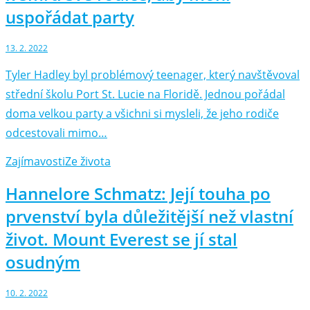
uspořádat party
13. 2. 2022
Tyler Hadley byl problémový teenager, který navštěvoval
střední školu Port St. Lucie na Floridě. Jednou pořádal
doma velkou party a všichni si mysleli, že jeho rodiče
odcestovali mimo…
Zajímavosti
Ze života
Hannelore Schmatz: Její touha po
prvenství byla důležitější než vlastní
život. Mount Everest se jí stal
osudným
10. 2. 2022