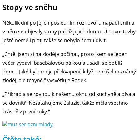
Stopy ve sněhu
Několik dní po jejich posledním rozhovoru napadl sníh a
v něm se objevily stopy poblíž jejich domu. U novostavby
ještě neměli plot, takže se nebylo čemu divit.
„Chtěl jsem si na zloděje počíhat, proto jsem se jeden
večer vybavil basebalovou pálkou a usadil se poblíž
domu. Jaké bylo moje překvapení, když nepřišel neznámý
zloděj, ale tchyně,“ vysvětluje Radek.
„Přikradla se rovnou k našemu oknu od kuchyně a dívala
se dovnitř. Nezatahujeme žaluzie, takže měla všechno
krásně z první ruky.“
Čtěte také: