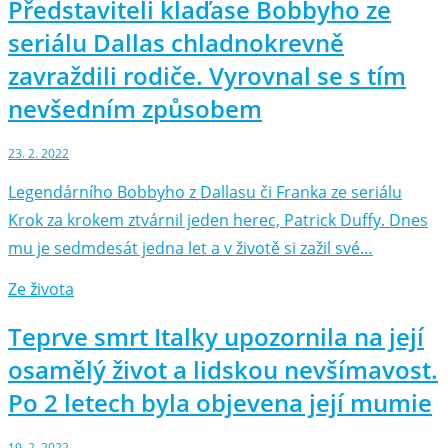
Představiteli klaďase Bobbyho ze
seriálu Dallas chladnokrevně
zavraždili rodiče. Vyrovnal se s tím
nevšedním způsobem
23. 2. 2022
Legendárního Bobbyho z Dallasu či Franka ze seriálu
Krok za krokem ztvárnil jeden herec, Patrick Duffy. Dnes
mu je sedmdesát jedna let a v životě si zažil své…
Ze života
Teprve smrt Italky upozornila na její
osamělý život a lidskou nevšímavost.
Po 2 letech byla objevena její mumie
19. 2. 2022