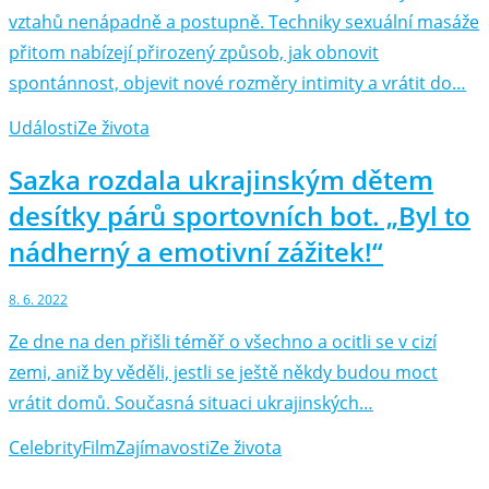
vztahů nenápadně a postupně. Techniky sexuální masáže
přitom nabízejí přirozený způsob, jak obnovit
spontánnost, objevit nové rozměry intimity a vrátit do…
Události
Ze života
Sazka rozdala ukrajinským dětem
desítky párů sportovních bot. „Byl to
nádherný a emotivní zážitek!“
8. 6. 2022
Ze dne na den přišli téměř o všechno a ocitli se v cizí
zemi, aniž by věděli, jestli se ještě někdy budou moct
vrátit domů. Současná situaci ukrajinských…
Celebrity
Film
Zajímavosti
Ze života