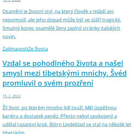
Osamění je životní styl, na který člověk v mládí ani
nepomyslí, ale jeho dopad může být ve stáří tragický.
Smutný konec osamělé ženy zaplnil stránky italských
novin.
Zajímavosti
Ze života
Vzdal se pohodlného života a našel
smysl mezi tibetskými mnichy. Švéd
promluvil o svém prozření
15. 2. 2022
Žil život, po kterém mnoho lidí touží. Měl úspěšnou
kariéru a dostatek peněz. Přesto nebyl spokojený a
udělal razantní krok. Björn Lindeblad se stal na několik let
tibetským…