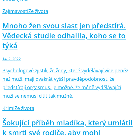
Zajímavosti
Ze života
Mnoho žen svou slast jen předstírá.
Vědecká studie odhalila, koho se to
týká
14. 2. 2022
Psychologové zjistili, že ženy, které vydělávají více peněz
než muži, mají dvakrát vyšší pravděpodobnost, že
předstírají orgasmus. Je možné, že méně vydělávající
muži se nemusí cítit tak mužně.
Krimi
Ze života
Šokující příběh mladíka, který umlátil
k smrti své rodiče, aby mohl