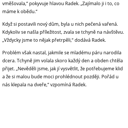
vměšovala,“ pokyvuje hlavou Radek. „Zajímalo ji i to, co
máme k obědu.“
Když si postavili nový dům, byla u nich pečená vařená.
Kdykoliv se našla příležitost, zvala se tchyně na návštěvu.
„Vždycky jsme to nějak přetrpěli,“ dodává Radek.
Problém však nastal, jakmile se mladému páru narodila
dcera. Tchyně jim volala skoro každý den a obden chtěla
přijet. „Nevěděli jsme, jak jí vysvětlit, že potřebujeme klid
a že si malou bude moci prohlédnout později. Pořád u
nás klepala na dveře,“ vzpomíná Radek.