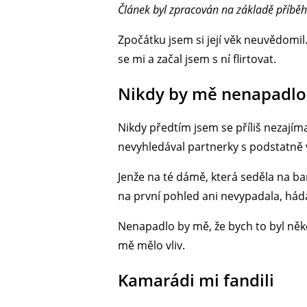
Článek byl zpracován na základě příběh
Zpočátku jsem si její věk neuvědomi
se mi a začal jsem s ní flirtovat.
Nikdy by mě nenapadlo,
Nikdy předtím jsem se příliš nezajímal
nevyhledával partnerky s podstatně
Jenže na té dámě, která seděla na ba
na první pohled ani nevypadala, háda
Nenapadlo by mě, že bych to byl někd
mě mělo vliv.
Kamarádi mi fandili