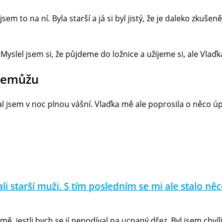
em to na ní. Byla starší a já si byl jistý, že je daleko zkušeně
. Myslel jsem si, že půjdeme do ložnice a užijeme si, ale Vl
nemůžu
fal jsem v noc plnou vášní. Vlaďka mě ale poprosila o něco 
li starší muži. S tím posledním se mi ale stalo n
 jestli bych se jí nepodíval na ucpaný dřez. Byl jsem chvíli 