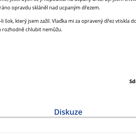
dnu ráno opravdu skláněl nad ucpaným dřezem.
i šok, který jsem zažil. Vlaďka mi za opravený dřez vtiskla 
m rozhodně chlubit nemůžu.
Sd
Diskuze