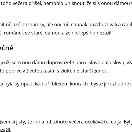
 toho večera přišel, nemohlo uniknout, že si s onou dámou
ít nějaké poznámky, ale oni mě naopak povzbuzovali a radil
l románek se starší dámou a že nic lepšího nezažil.
ečně
i už jsem onu dámu doprovázel z baru. Slovo dalo slovo, vzá
 to poprvé v životě zkusím s viditelně starší ženou.
ka byla sympatická, i při blízkém kontaktu byste jí rozhodně
a
em si jistý, že i ona od tohoto večera očekává to, co já. By
zažil.