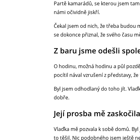
Partě kamarádů, se kterou jsem tam
námi očividně jiskří.
Čekal jsem od nich, že třeba budou m
se dokonce přiznal, že svého času mě
Z baru jsme odešli spol
O hodinu, možná hodinu a půl pozděj
pocítil nával vzrušení z představy, že
Byl jsem odhodlaný do toho jít. Vlaď
dobře.
Její prosba mě zaskočil
Vlaďka mě pozvala k sobě domů. Byl js
to těšil. Nic podobného jsem ještě ne