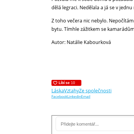
dělá legraci. Nedělala a já se v je
Z toho večera nic nebylo. Nepočítám-l
bytu. Tímhle zážitkem se kamarádů
Autor: Natálie Kabourková
Láska
Vztahy
Ze společnosti
Facebook
Linkedin
Email