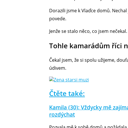
Dorazili jsme k Vlaďce domů. Nechal js
povede.
Jenže se stalo něco, co jsem nečekal
Tohle kamarádům říci 
Čekal jsem, že si spolu užijeme, dou
údivem.
Čtěte také:
Kamila (30): Vždycky mě zajíma
rozdýchat
Pozvala mě k sobě domů a požádala mě,