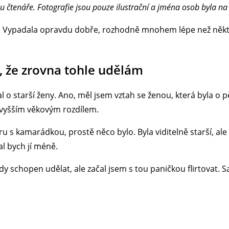
u čtenáře. Fotografie jsou pouze ilustrační a jména osob byla n
l. Vypadala opravdu dobře, rozhodně mnohem lépe než někte
 že zrovna tohle udělám
 o starší ženy. Ano, měl jsem vztah se ženou, která byla o pět
 vyšším věkovým rozdílem.
ru s kamarádkou, prostě něco bylo. Byla viditelně starší, al
l bych jí méně.
y schopen udělat, ale začal jsem s tou paničkou flirtovat. 