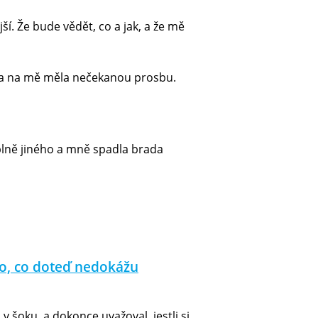
jší. Že bude vědět, co a jak, a že mě
aďka na mě měla nečekanou prosbu.
úplně jiného a mně spadla brada
ěco, co doteď nedokážu
v šoku, a dokonce uvažoval, jestli si