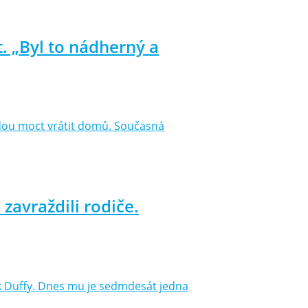
. „Byl to nádherný a
 budou moct vrátit domů. Současná
zavraždili rodiče.
ck Duffy. Dnes mu je sedmdesát jedna