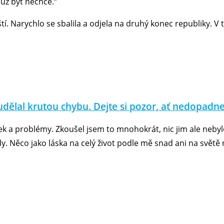
už být nechce.“
í. Narychlo se sbalila a odjela na druhý konec republiky. V 
 udělal krutou chybu. Dejte si pozor, ať nedopadne
 a problémy. Zkoušel jsem to mnohokrát, nic jim ale nebylo 
 Něco jako láska na celý život podle mě snad ani na světě 