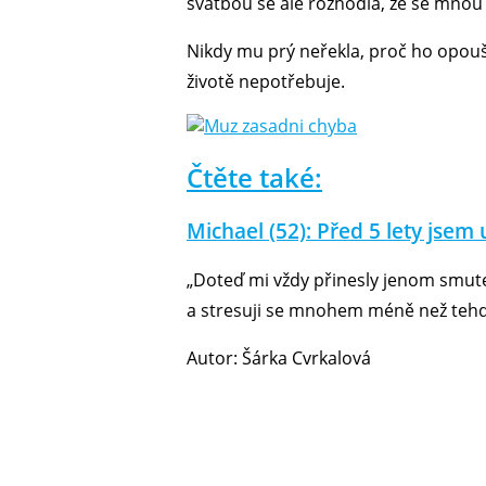
svatbou se ale rozhodla, že se mnou 
Nikdy mu prý neřekla, proč ho opoušt
životě nepotřebuje.
Čtěte také:
Michael (52): Před 5 lety jsem
„Doteď mi vždy přinesly jenom smutek
a stresuji se mnohem méně než tehdy.
Autor: Šárka Cvrkalová