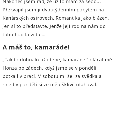
Nakonec jsem rád, že už to mám za sebou.
Překvapil jsem ji dvoutýdenním pobytem na
Kanárských ostrovech. Romantika jako blázen,
jen si to představte. Jenže její rodina nám do
toho hodila vidle…
A máš to, kamaráde!
„Tak to dohnalo už i tebe, kamaráde,“ plácal mě
Honza po zádech, když jsme se v pondělí
potkali v práci. V sobotu mi šel za svědka a
hned v pondělí si ze mě ošklivě utahoval.