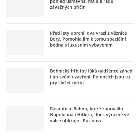
pohled úsměvná, má ale řadu
závažných příčin
Před lety uprchli dva vrazi z věznice
Bory. Pomohla jim k tomu speciální
bedna s luxusním vybavením
Bohnický hřbitov láká nadšence záhad
i po svém uzavření. Po nocích jsou tu
prý slyšet mrtví
Rasputica: Bahno, které zpomalilo
Napoleona i Hitlera, dnes výrazně ve
válce ubližuje i Putinovi