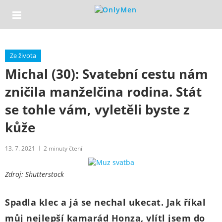
Ze života
Michal (30): Svatební cestu nám
zničila manželčina rodina. Stát
se tohle vám, vyletěli byste z
kůže
13. 7. 2021
2
minuty čtení
Zdroj: Shutterstock
Spadla klec a já se nechal ukecat. Jak říkal
můj nejlepší kamarád Honza, vlítl jsem do