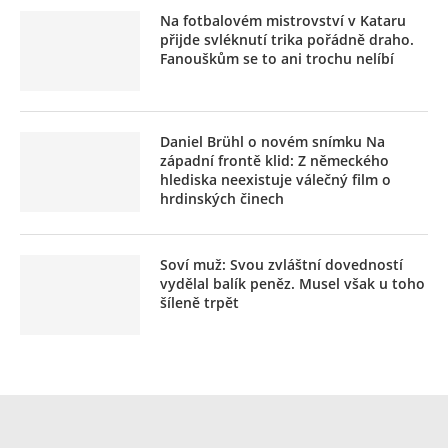
Na fotbalovém mistrovství v Kataru
přijde svléknutí trika pořádně draho.
Fanouškům se to ani trochu nelíbí
Daniel Brühl o novém snímku Na
západní frontě klid: Z německého
hlediska neexistuje válečný film o
hrdinských činech
Soví muž: Svou zvláštní dovedností
vydělal balík peněz. Musel však u toho
šíleně trpět