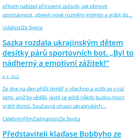
přitom nabízejí přirozený způsob, jak obnovit
spontánnost, objevit nové rozměry intimity a vrátit do…
Události
Ze života
Sazka rozdala ukrajinským dětem
desítky párů sportovních bot. „Byl to
nádherný a emotivní zážitek!“
8. 6. 2022
Ze dne na den přišli téměř o všechno a ocitli se v cizí
zemi, aniž by věděli, jestli se ještě někdy budou moct
vrátit domů. Současná situaci ukrajinských…
Celebrity
Film
Zajímavosti
Ze života
Představiteli klaďase Bobbyho ze