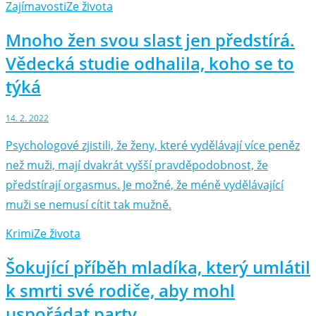
Zajímavosti
Ze života
Mnoho žen svou slast jen předstírá.
Vědecká studie odhalila, koho se to
týká
14. 2. 2022
Psychologové zjistili, že ženy, které vydělávají více peněz
než muži, mají dvakrát vyšší pravděpodobnost, že
předstírají orgasmus. Je možné, že méně vydělávající
muži se nemusí cítit tak mužně.
Krimi
Ze života
Šokující příběh mladíka, který umlátil
k smrti své rodiče, aby mohl
uspořádat party