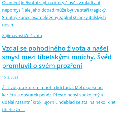
Osamění je životní styl, na který člověk v mládí ani
nepomyslí, ale jeho dopad může být ve stáří tragický.
Smutný konec osamělé ženy zaplnil stránky italských
novin.
Zajímavosti
Ze života
Vzdal se pohodlného života a našel
smysl mezi tibetskými mnichy. Švéd
promluvil o svém prozření
15. 2. 2022
Žil život, po kterém mnoho lidí touží. Měl úspěšnou
kariéru a dostatek peněz. Přesto nebyl spokojený a
udělal razantní krok. Björn Lindeblad se stal na několik let
tibetským…