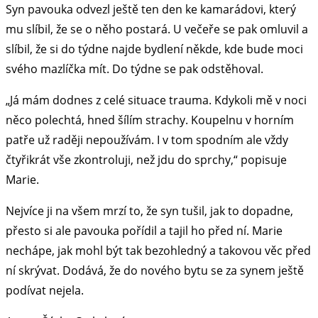
Syn pavouka odvezl ještě ten den ke kamarádovi, který
mu slíbil, že se o něho postará. U večeře se pak omluvil a
slíbil, že si do týdne najde bydlení někde, kde bude moci
svého mazlíčka mít. Do týdne se pak odstěhoval.
„Já mám dodnes z celé situace trauma. Kdykoli mě v noci
něco polechtá, hned šílím strachy. Koupelnu v horním
patře už raději nepoužívám. I v tom spodním ale vždy
čtyřikrát vše zkontroluji, než jdu do sprchy,“ popisuje
Marie.
Nejvíce ji na všem mrzí to, že syn tušil, jak to dopadne,
přesto si ale pavouka pořídil a tajil ho před ní. Marie
nechápe, jak mohl být tak bezohledný a takovou věc před
ní skrývat. Dodává, že do nového bytu se za synem ještě
podívat nejela.