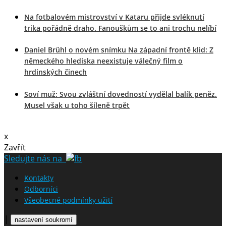
Na fotbalovém mistrovství v Kataru přijde svléknutí
trika pořádně draho. Fanouškům se to ani trochu nelíbí
Daniel Brühl o novém snímku Na západní frontě klid: Z
německého hlediska neexistuje válečný film o
hrdinských činech
Soví muž: Svou zvláštní dovedností vydělal balík peněz.
Musel však u toho šíleně trpět
x
Zavřít
Sledujte nás na
Kontakty
Odborníci
Všeobecné podmínky užití
|
nastavení soukromí