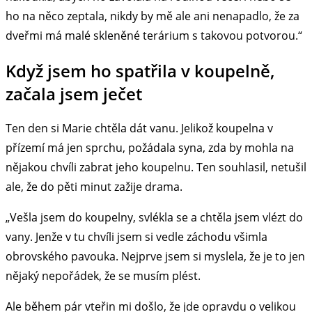
ho na něco zeptala, nikdy by mě ale ani nenapadlo, že za
dveřmi má malé skleněné terárium s takovou potvorou.“
Když jsem ho spatřila v koupelně,
začala jsem ječet
Ten den si Marie chtěla dát vanu. Jelikož koupelna v
přízemí má jen sprchu, požádala syna, zda by mohla na
nějakou chvíli zabrat jeho koupelnu. Ten souhlasil, netušil
ale, že do pěti minut zažije drama.
„Vešla jsem do koupelny, svlékla se a chtěla jsem vlézt do
vany. Jenže v tu chvíli jsem si vedle záchodu všimla
obrovského pavouka. Nejprve jsem si myslela, že je to jen
nějaký nepořádek, že se musím plést.
Ale během pár vteřin mi došlo, že jde opravdu o velikou