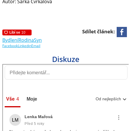
Autor: Šárka Cvrkalová
Sdílet článek:
Bydlení
Rodina
Syn
Facebook
Linkedin
Email
Diskuze