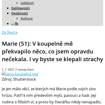
Události
Zajímavosti
Osobnosti
Kultura
Ze života
Marie (51): V koupelně mě
překvapilo něco, co jsem opravdu
nečekala. I vy byste se klepali strachy
1. 7. 2021
2
minuty čtení
Zdroj: Shutterstock
Je jen málo věcí, ze kterých má Marie podle svých slov
hrůzu. Patří k nim především myši, pavouci a hadi. Její
rodina o fóbiích ví, a proto by čtenářku nikdy nenapadlo,