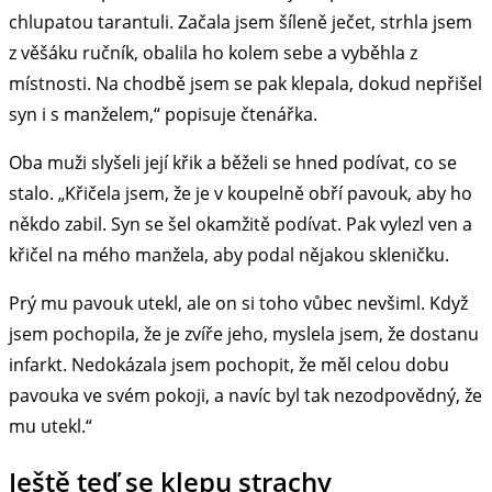
chlupatou tarantuli. Začala jsem šíleně ječet, strhla jsem
z věšáku ručník, obalila ho kolem sebe a vyběhla z
místnosti. Na chodbě jsem se pak klepala, dokud nepřišel
syn i s manželem,“ popisuje čtenářka.
Oba muži slyšeli její křik a běželi se hned podívat, co se
stalo. „Křičela jsem, že je v koupelně obří pavouk, aby ho
někdo zabil. Syn se šel okamžitě podívat. Pak vylezl ven a
křičel na mého manžela, aby podal nějakou skleničku.
Prý mu pavouk utekl, ale on si toho vůbec nevšiml. Když
jsem pochopila, že je zvíře jeho, myslela jsem, že dostanu
infarkt. Nedokázala jsem pochopit, že měl celou dobu
pavouka ve svém pokoji, a navíc byl tak nezodpovědný, že
mu utekl.“
Ještě teď se klepu strachy