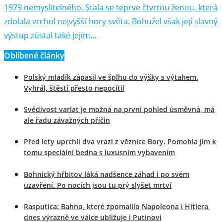
1979 nemyslitelného. Stala se teprve čtvrtou ženou, která
zdolala vrchol nejvyšší hory světa. Bohužel však její slavný
výstup zůstal také jejím…
Oblíbené články
Polský mladík zápasil ve šplhu do výšky s výtahem.
Vyhrál, štěstí přesto nepocítil
Svědivost varlat je možná na první pohled úsměvná, má
ale řadu závažných příčin
Před lety uprchli dva vrazi z věznice Bory. Pomohla jim k
tomu speciální bedna s luxusním vybavením
Bohnický hřbitov láká nadšence záhad i po svém
uzavření. Po nocích jsou tu prý slyšet mrtví
Rasputica: Bahno, které zpomalilo Napoleona i Hitlera,
dnes výrazně ve válce ubližuje i Putinovi