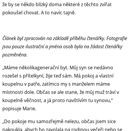
že by se někdo blízký doma některé z těchto zvířat
pokoušel chovat. A to navíc tajně.
Článek byl zpracován na základě příběhu čtenářky. Fotografie
jsou pouze ilustrační a jména osob byla na žádost čtenářky
pozměněna.
„Máme několikagenerační byt. Můj syn se nedávno
rozešel s přítelkyní, žije teď sám. Má pokoj a vlastní
koupelnu v patře, zatímco my s manželem máme
místnosti dole. Občas se ale stane, že můj muž tráví v
koupelně věčnost, a já proto navštívím tu synovu,“
popisuje Marie.
„Do pokoje mu samozřejmě nelezu, občas jsem sice
nakoukla, abych ho zavolala na rodinou večeři nebo se