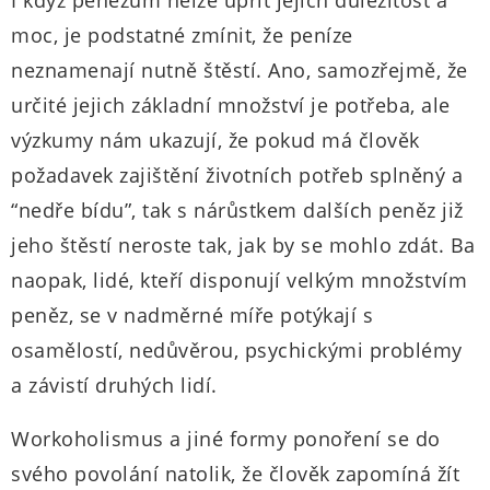
I když penězům nelze upřít jejich důležitost a
moc, je podstatné zmínit, že peníze
neznamenají nutně štěstí. Ano, samozřejmě, že
určité jejich základní množství je potřeba, ale
výzkumy nám ukazují, že pokud má člověk
požadavek zajištění životních potřeb splněný a
“nedře bídu”, tak s nárůstkem dalších peněz již
jeho štěstí neroste tak, jak by se mohlo zdát. Ba
naopak, lidé, kteří disponují velkým množstvím
peněz, se v nadměrné míře potýkají s
osamělostí, nedůvěrou, psychickými problémy
a závistí druhých lidí.
Workoholismus a jiné formy ponoření se do
svého povolání natolik, že člověk zapomíná žít