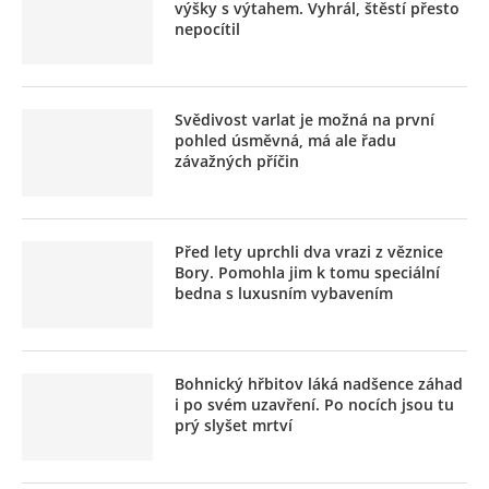
výšky s výtahem. Vyhrál, štěstí přesto
nepocítil
Svědivost varlat je možná na první
pohled úsměvná, má ale řadu
závažných příčin
Před lety uprchli dva vrazi z věznice
Bory. Pomohla jim k tomu speciální
bedna s luxusním vybavením
Bohnický hřbitov láká nadšence záhad
i po svém uzavření. Po nocích jsou tu
prý slyšet mrtví