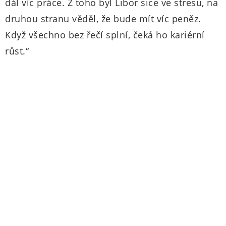
dál víc práce. Z toho byl Libor sice ve stresu, na
druhou stranu věděl, že bude mít víc peněz.
Když všechno bez řečí splní, čeká ho kariérní
růst.“