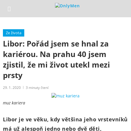
Ze života
Libor: Pořád jsem se hnal za
kariérou. Na prahu 40 jsem
zjistil, že mi život utekl mezi
prsty
29. 1. 2020
3
minuty čtení
muz kariera
Libor je ve věku, kdy většina jeho vrstevníků
má už alespoň jedno nebo dvě děti,