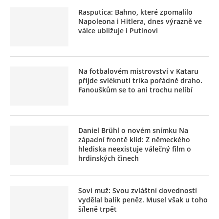
Rasputica: Bahno, které zpomalilo
Napoleona i Hitlera, dnes výrazně ve
válce ubližuje i Putinovi
Na fotbalovém mistrovství v Kataru
přijde svléknutí trika pořádně draho.
Fanouškům se to ani trochu nelíbí
Daniel Brühl o novém snímku Na
západní frontě klid: Z německého
hlediska neexistuje válečný film o
hrdinských činech
Soví muž: Svou zvláštní dovedností
vydělal balík peněz. Musel však u toho
šíleně trpět