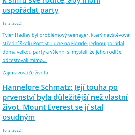
uspořádat party
13. 2. 2022
Tyler Hadley byl problémový teenager, který navštěvoval
střední školu Port St. Lucie na Floridě. Jednou pořádal
doma velkou party a všichni si mysleli, že jeho rodiče
odcestovali mimo…
Zajímavosti
Ze života
Hannelore Schmatz: Její touha po
prvenství byla důležitější než vlastní
život. Mount Everest se jí stal
osudným
10. 2. 2022