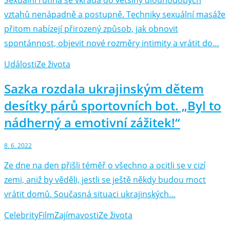
vztahů nenápadně a postupně. Techniky sexuální masáže
přitom nabízejí přirozený způsob, jak obnovit
spontánnost, objevit nové rozměry intimity a vrátit do…
Události
Ze života
Sazka rozdala ukrajinským dětem
desítky párů sportovních bot. „Byl to
nádherný a emotivní zážitek!“
8. 6. 2022
Ze dne na den přišli téměř o všechno a ocitli se v cizí
zemi, aniž by věděli, jestli se ještě někdy budou moct
vrátit domů. Současná situaci ukrajinských…
Celebrity
Film
Zajímavosti
Ze života