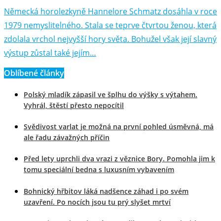
Německá horolezkyně Hannelore Schmatz dosáhla v roce
1979 nemyslitelného. Stala se teprve čtvrtou ženou, která
zdolala vrchol nejvyšší hory světa. Bohužel však její slavný
výstup zůstal také jejím…
Oblíbené články
Polský mladík zápasil ve šplhu do výšky s výtahem.
Vyhrál, štěstí přesto nepocítil
Svědivost varlat je možná na první pohled úsměvná, má
ale řadu závažných příčin
Před lety uprchli dva vrazi z věznice Bory. Pomohla jim k
tomu speciální bedna s luxusním vybavením
Bohnický hřbitov láká nadšence záhad i po svém
uzavření. Po nocích jsou tu prý slyšet mrtví