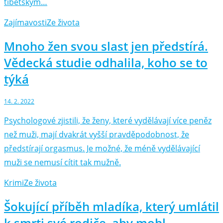
tibetským…
Zajímavosti
Ze života
Mnoho žen svou slast jen předstírá.
Vědecká studie odhalila, koho se to
týká
14. 2. 2022
Psychologové zjistili, že ženy, které vydělávají více peněz
než muži, mají dvakrát vyšší pravděpodobnost, že
předstírají orgasmus. Je možné, že méně vydělávající
muži se nemusí cítit tak mužně.
Krimi
Ze života
Šokující příběh mladíka, který umlátil
k smrti své rodiče, aby mohl