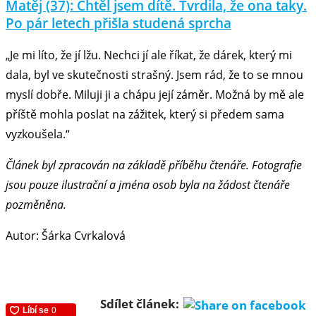
Matěj (37): Chtěl jsem dítě. Tvrdila, že ona taky.
Po pár letech přišla studená sprcha
„Je mi líto, že jí lžu. Nechci jí ale říkat, že dárek, který mi
dala, byl ve skutečnosti strašný. Jsem rád, že to se mnou
myslí dobře. Miluji ji a chápu její záměr. Možná by mě ale
příště mohla poslat na zážitek, který si předem sama
vyzkoušela.“
Článek byl zpracován na základě příběhu čtenáře. Fotografie
jsou pouze ilustrační a jména osob byla na žádost čtenáře
pozměněna.
Autor: Šárka Cvrkalová
Sdílet článek: