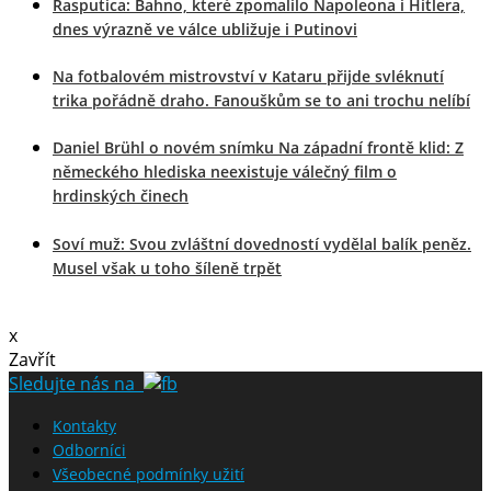
Rasputica: Bahno, které zpomalilo Napoleona i Hitlera,
dnes výrazně ve válce ubližuje i Putinovi
Na fotbalovém mistrovství v Kataru přijde svléknutí
trika pořádně draho. Fanouškům se to ani trochu nelíbí
Daniel Brühl o novém snímku Na západní frontě klid: Z
německého hlediska neexistuje válečný film o
hrdinských činech
Soví muž: Svou zvláštní dovedností vydělal balík peněz.
Musel však u toho šíleně trpět
x
Zavřít
Sledujte nás na
Kontakty
Odborníci
Všeobecné podmínky užití