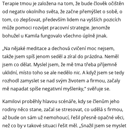
Terapie tmou je založena na tom, že bude člověk očištěn
od negativ okolního světa, že začne přemýšlet o sobě, o
tom, co zlepšovat, především lidem na vyšších pozicích
může pomoci rozvíjet pracovní strategie. Jenomže
bohužel u Kamila fungovalo všechno úplně jinak.
„Na nějaké meditace a dechová cvičení moc nejsem,
takže jsem spíš jenom seděl a zíral do prázdna. Neměl
jsem co dělat. Myslel jsem, že mě tma třeba příjemně
uklidní, místo toho se ale nedělo nic. A když jsem se tedy
rozhodl zamyslet se nad svým životem a firmou, začaly
mě napadat spíše negativní myšlenky,“ svěřuje se.
Kamilovi proběhly hlavou scénáře, kdy se členům jeho
rodiny něco stane, začal se stresovat, co udělá s firmou,
až bude on sám už nemohoucí, řešil přesně opačné věci,
než co by v takové situaci řešit měl. „Snažil jsem se myslet