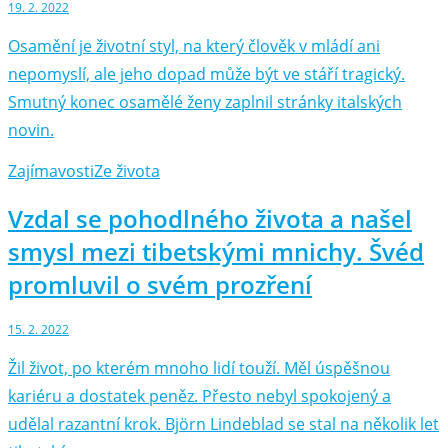
19. 2. 2022
Osamění je životní styl, na který člověk v mládí ani
nepomyslí, ale jeho dopad může být ve stáří tragický.
Smutný konec osamělé ženy zaplnil stránky italských
novin.
Zajímavosti
Ze života
Vzdal se pohodlného života a našel
smysl mezi tibetskými mnichy. Švéd
promluvil o svém prozření
15. 2. 2022
Žil život, po kterém mnoho lidí touží. Měl úspěšnou
kariéru a dostatek peněz. Přesto nebyl spokojený a
udělal razantní krok. Björn Lindeblad se stal na několik let