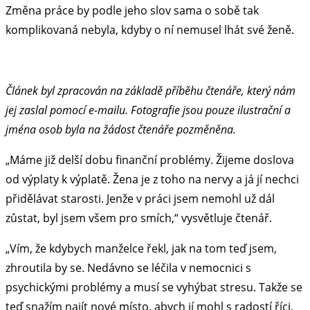
Změna práce by podle jeho slov sama o sobě tak
komplikovaná nebyla, kdyby o ní nemusel lhát své ženě.
Článek byl zpracován na základě příběhu čtenáře, který nám
jej zaslal pomocí e-mailu. Fotografie jsou pouze ilustrační a
jména osob byla na žádost čtenáře pozměněna.
„Máme již delší dobu finanční problémy. Žijeme doslova
od výplaty k výplatě. Žena je z toho na nervy a já jí nechci
přidělávat starosti. Jenže v práci jsem nemohl už dál
zůstat, byl jsem všem pro smích,“ vysvětluje čtenář.
„Vím, že kdybych manželce řekl, jak na tom teď jsem,
zhroutila by se. Nedávno se léčila v nemocnici s
psychickými problémy a musí se vyhýbat stresu. Takže se
teď snažím najít nové místo, abych jí mohl s radostí říci,