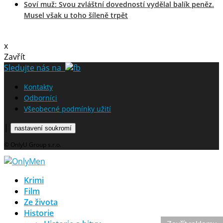
Soví muž: Svou zvláštní dovedností vydělal balík peněz.
Musel však u toho šíleně trpět
x
Zavřít
Sledujte nás na
Kontakty
Odborníci
Všeobecné podmínky užití
|
nastavení soukromí
© OnlyU Group s.r.o.
Krimi
Film
Ze života
Historie