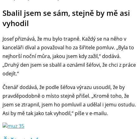
Sbalil jsem se sám, stejně by mě asi
vyhodil
Josef přiznává, že mu bylo trapně. Každý se na něho v
kanceláři díval a považoval ho za šiřitele pomluv. „Byla to
nejhorší noční můra, jakou jsem kdy zažil,“ dodává.
„Druhý den jsem se sbalil a oznámil šéfovi, že chci z práce
odejít.“
Čtenář dodává, že podle šéfova výrazu usoudil, že by
pravděpodobně o místo stejně přišel. „Kromě toho, že
jsem se ztrapnil, jsem ho pomluvil a udělal i jemu ostudu.
Asi by mě tak jako tak vyhodil,“ píše v e-mailu.