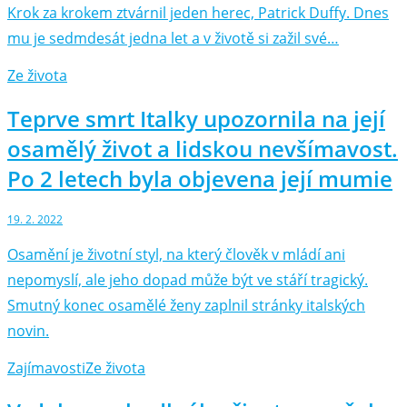
Krok za krokem ztvárnil jeden herec, Patrick Duffy. Dnes
mu je sedmdesát jedna let a v životě si zažil své…
Ze života
Teprve smrt Italky upozornila na její
osamělý život a lidskou nevšímavost.
Po 2 letech byla objevena její mumie
19. 2. 2022
Osamění je životní styl, na který člověk v mládí ani
nepomyslí, ale jeho dopad může být ve stáří tragický.
Smutný konec osamělé ženy zaplnil stránky italských
novin.
Zajímavosti
Ze života