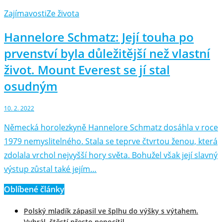
Zajímavosti
Ze života
Hannelore Schmatz: Její touha po
prvenství byla důležitější než vlastní
život. Mount Everest se jí stal
osudným
10. 2. 2022
Německá horolezkyně Hannelore Schmatz dosáhla v roce
1979 nemyslitelného. Stala se teprve čtvrtou ženou, která
zdolala vrchol nejvyšší hory světa. Bohužel však její slavný
výstup zůstal také jejím…
Oblíbené články
Polský mladík zápasil ve šplhu do výšky s výtahem.
Vyhrál, štěstí přesto nepocítil