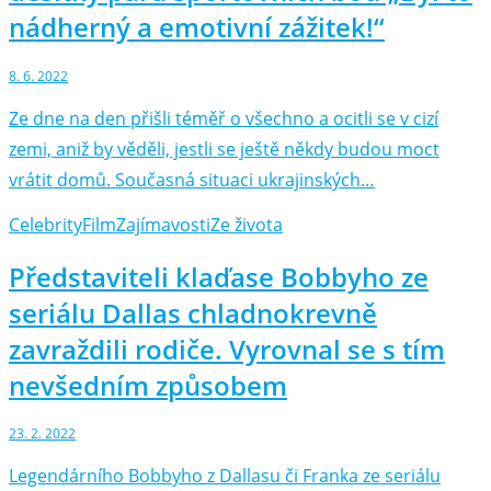
nádherný a emotivní zážitek!“
8. 6. 2022
Ze dne na den přišli téměř o všechno a ocitli se v cizí
zemi, aniž by věděli, jestli se ještě někdy budou moct
vrátit domů. Současná situaci ukrajinských…
Celebrity
Film
Zajímavosti
Ze života
Představiteli klaďase Bobbyho ze
seriálu Dallas chladnokrevně
zavraždili rodiče. Vyrovnal se s tím
nevšedním způsobem
23. 2. 2022
Legendárního Bobbyho z Dallasu či Franka ze seriálu