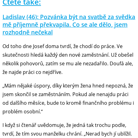
Čtěte také:
Ladislav (46): Pozvánka být na svatbě za svědka
mě příjemně překvapila. Co se ale dělo, jsem
rozhodně nečekal
Od toho dne Josef doma tvrdí, že chodí do práce. Ve
skutečnosti hledá každý den nové zaměstnání. Už obešel
několik pohovorů, zatím se mu ale nezadařilo. Doufá ale,
že najde práci co nejdříve.
„Mám nějaké úspory, díky kterým žena hned nepozná, že
jsem skončil se zaměstnáním. Pokud ale nenajdu práci
od dalšího měsíce, bude to kromě finančního problému i
problém osobní.“
I když si čtenář uvědomuje, že jedná tak trochu podle,
tvrdí, že tím svou manželku chrání. „Nerad bych jí ublížil.