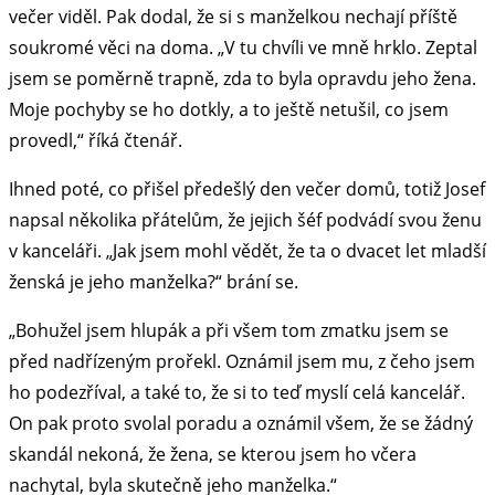
večer viděl. Pak dodal, že si s manželkou nechají příště
soukromé věci na doma. „V tu chvíli ve mně hrklo. Zeptal
jsem se poměrně trapně, zda to byla opravdu jeho žena.
Moje pochyby se ho dotkly, a to ještě netušil, co jsem
provedl,“ říká čtenář.
Ihned poté, co přišel předešlý den večer domů, totiž Josef
napsal několika přátelům, že jejich šéf podvádí svou ženu
v kanceláři. „Jak jsem mohl vědět, že ta o dvacet let mladší
ženská je jeho manželka?“ brání se.
„Bohužel jsem hlupák a při všem tom zmatku jsem se
před nadřízeným prořekl. Oznámil jsem mu, z čeho jsem
ho podezříval, a také to, že si to teď myslí celá kancelář.
On pak proto svolal poradu a oznámil všem, že se žádný
skandál nekoná, že žena, se kterou jsem ho včera
nachytal, byla skutečně jeho manželka.“