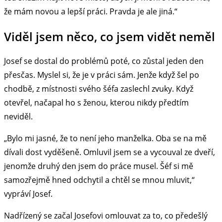
že mám novou a lepší práci. Pravda je ale jiná.“
Viděl jsem něco, co jsem vidět neměl
Josef se dostal do problémů poté, co zůstal jeden den
přesčas. Myslel si, že je v práci sám. Jenže když šel po
chodbě, z místnosti svého šéfa zaslechl zvuky. Když
otevřel, načapal ho s ženou, kterou nikdy předtím
neviděl.
„Bylo mi jasné, že to není jeho manželka. Oba se na mě
dívali dost vyděšeně. Omluvil jsem se a vycouval ze dveří,
jenomže druhý den jsem do práce musel. Šéf si mě
samozřejmě hned odchytil a chtěl se mnou mluvit,“
vypráví Josef.
Nadřízený se začal Josefovi omlouvat za to, co předešlý