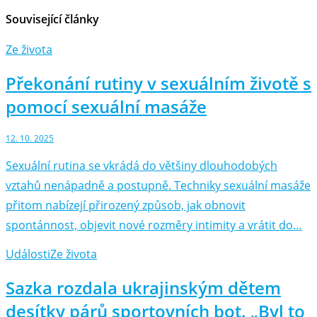
Související články
Ze života
Překonání rutiny v sexuálním životě s
pomocí sexuální masáže
12. 10. 2025
Sexuální rutina se vkrádá do většiny dlouhodobých
vztahů nenápadně a postupně. Techniky sexuální masáže
přitom nabízejí přirozený způsob, jak obnovit
spontánnost, objevit nové rozměry intimity a vrátit do…
Události
Ze života
Sazka rozdala ukrajinským dětem
desítky párů sportovních bot. „Byl to