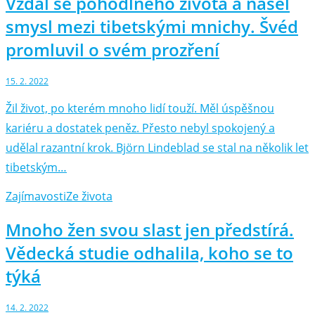
Vzdal se pohodlného života a našel
smysl mezi tibetskými mnichy. Švéd
promluvil o svém prozření
15. 2. 2022
Žil život, po kterém mnoho lidí touží. Měl úspěšnou
kariéru a dostatek peněz. Přesto nebyl spokojený a
udělal razantní krok. Björn Lindeblad se stal na několik let
tibetským…
Zajímavosti
Ze života
Mnoho žen svou slast jen předstírá.
Vědecká studie odhalila, koho se to
týká
14. 2. 2022