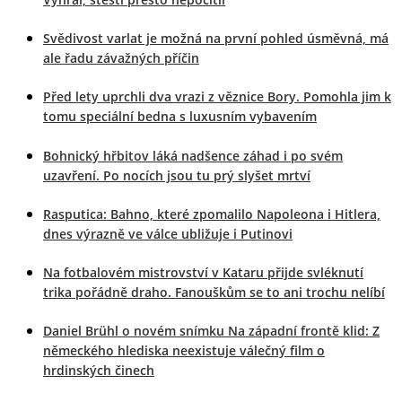
Svědivost varlat je možná na první pohled úsměvná, má
ale řadu závažných příčin
Před lety uprchli dva vrazi z věznice Bory. Pomohla jim k
tomu speciální bedna s luxusním vybavením
Bohnický hřbitov láká nadšence záhad i po svém
uzavření. Po nocích jsou tu prý slyšet mrtví
Rasputica: Bahno, které zpomalilo Napoleona i Hitlera,
dnes výrazně ve válce ubližuje i Putinovi
Na fotbalovém mistrovství v Kataru přijde svléknutí
trika pořádně draho. Fanouškům se to ani trochu nelíbí
Daniel Brühl o novém snímku Na západní frontě klid: Z
německého hlediska neexistuje válečný film o
hrdinských činech