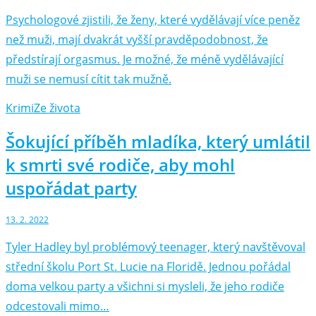
Psychologové zjistili, že ženy, které vydělávají více peněz
než muži, mají dvakrát vyšší pravděpodobnost, že
předstírají orgasmus. Je možné, že méně vydělávající
muži se nemusí cítit tak mužně.
Krimi
Ze života
Šokující příběh mladíka, který umlátil
k smrti své rodiče, aby mohl
uspořádat party
13. 2. 2022
Tyler Hadley byl problémový teenager, který navštěvoval
střední školu Port St. Lucie na Floridě. Jednou pořádal
doma velkou party a všichni si mysleli, že jeho rodiče
odcestovali mimo…