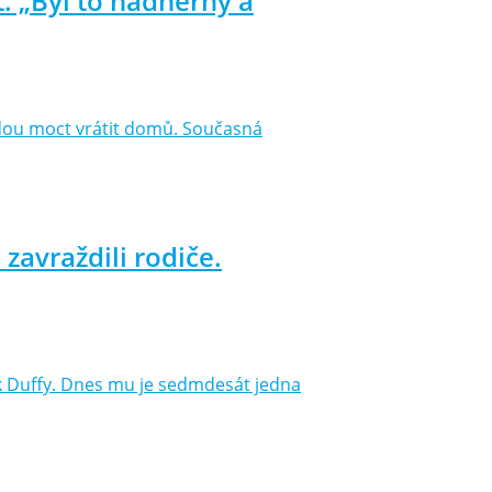
. „Byl to nádherný a
 budou moct vrátit domů. Současná
zavraždili rodiče.
ck Duffy. Dnes mu je sedmdesát jedna