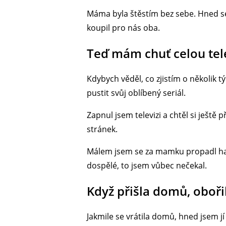
Máma byla štěstím bez sebe. Hned se pt
koupil pro nás oba.
Teď mám chuť celou tele
Kdybych věděl, co zjistím o několik t
pustit svůj oblíbený seriál.
Zapnul jsem televizi a chtěl si ještě 
stránek.
Málem jsem se za mamku propadl han
dospělé, to jsem vůbec nečekal.
Když přišla domů, obořil
Jakmile se vrátila domů, hned jsem j