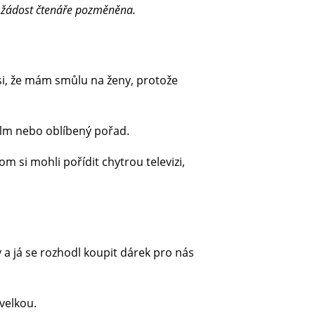
a žádost čtenáře pozměněna.
 si, že mám smůlu na ženy, protože
ilm nebo oblíbený pořad.
 si mohli pořídit chytrou televizi,
 a já se rozhodl koupit dárek pro nás
 velkou.