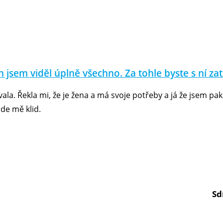
h jsem viděl úplně všechno. Za tohle byste s ní zato
ala. Řekla mi, že je žena a má svoje potřeby a já že jsem pako
ode mě klid.
Sd