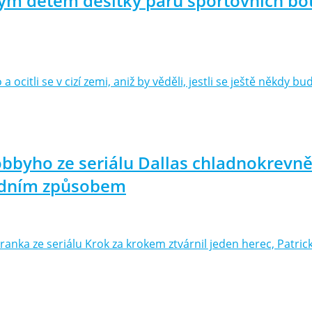
ým dětem desítky párů sportovních bot
a ocitli se v cizí zemi, aniž by věděli, jestli se ještě někdy
obbyho ze seriálu Dallas chladnokrevně 
šedním způsobem
ranka ze seriálu Krok za krokem ztvárnil jeden herec, Patri