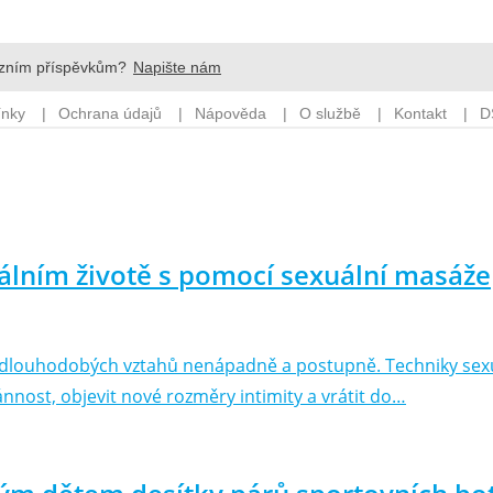
uálním životě s pomocí sexuální masáže
y dlouhodobých vztahů nenápadně a postupně. Techniky sexu
nnost, objevit nové rozměry intimity a vrátit do…