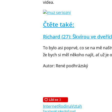
videa.
Čtěte také:
Richard (27): Škvírou ve dveříc
To bylo asi poprvé, co se na mě naštv
že bych si měl někoho najít, ať už je 
Autor: René podhrázský
Internet
Rodina
Vztah
Facebook
Linkedin
Email