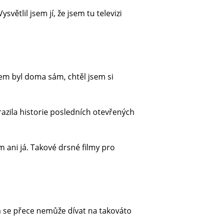
větlil jsem jí, že jsem tu televizi
jsem byl doma sám, chtěl jsem si
obrazila historie posledních otevřených
ani já. Takové drsné filmy pro
ma se přece nemůže dívat na takováto