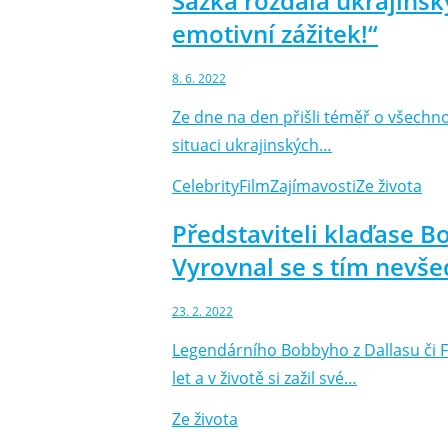
Sazka rozdala ukrajinsk
emotivní zážitek!“
8. 6. 2022
Ze dne na den přišli téměř o všechno 
situaci ukrajinských…
Celebrity
Film
Zajímavosti
Ze života
Představiteli klaďase B
Vyrovnal se s tím nev
23. 2. 2022
Legendárního Bobbyho z Dallasu či F
let a v životě si zažil své…
Ze života