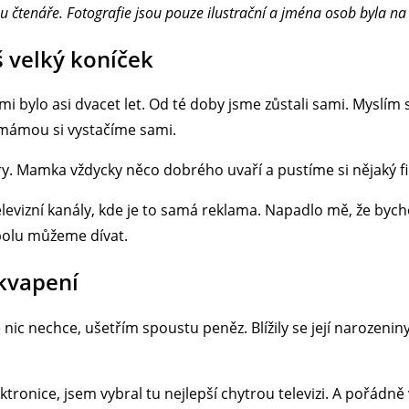
u čtenáře. Fotografie jsou pouze ilustrační a jména osob byla n
š velký koníček
mi bylo asi dvacet let. Od té doby jsme zůstali sami. Myslím
s mámou si vystačíme sami.
y. Mamka vždycky něco dobrého uvaří a pustíme si nějaký f
evizní kanály, kde je to samá reklama. Napadlo mě, že bychom
polu můžeme dívat.
ekvapení
nic nechce, ušetřím spoustu peněz. Blížily se její narozeniny
ktronice, jsem vybral tu nejlepší chytrou televizi. A pořádně