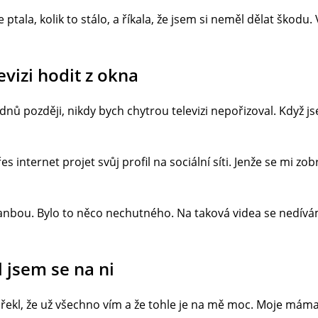
ala, kolik to stálo, a říkala, že jsem si neměl dělat škodu. Vys
vizi hodit z okna
ýdnů později, nikdy bych chytrou televizi nepořizoval. Když 
přes internet projet svůj profil na sociální síti. Jenže se mi z
bou. Bylo to něco nechutného. Na taková videa se nedívám 
 jsem se na ni
í řekl, že už všechno vím a že tohle je na mě moc. Moje má