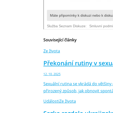
Související články
Ze života
Překonání rutiny v sex
12. 10. 2025
Sexuální rutina se vkrádá do většin
přirozený způsob, jak obnovit spontá
Události
Ze života