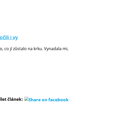
čili i vy
, co jí zůstalo na krku. Vynadala mi,
ílet článek: