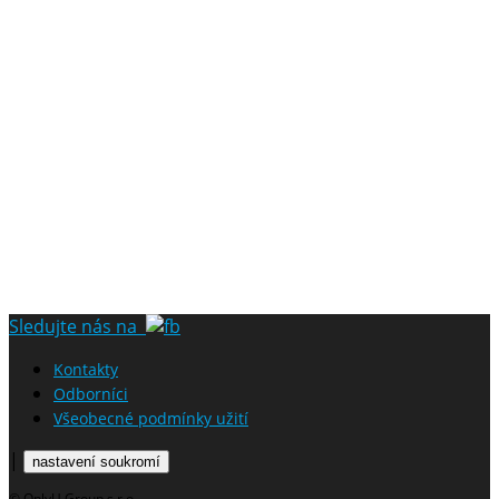
Sledujte nás na
Kontakty
Odborníci
Všeobecné podmínky užití
|
nastavení soukromí
© OnlyU Group s.r.o.