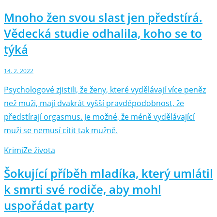
Mnoho žen svou slast jen předstírá.
Vědecká studie odhalila, koho se to
týká
14. 2. 2022
Psychologové zjistili, že ženy, které vydělávají více peněz
než muži, mají dvakrát vyšší pravděpodobnost, že
předstírají orgasmus. Je možné, že méně vydělávající
muži se nemusí cítit tak mužně.
Krimi
Ze života
Šokující příběh mladíka, který umlátil
k smrti své rodiče, aby mohl
uspořádat party