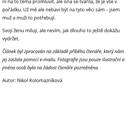
ní na to téma promluvit, ale ona se tvářila, že je vše v
pořádku. Už mě ale nebaví být na tyto věci sám – jsem
muž a muži to potřebují.
Svoji ženu miluji, ale nevím, jak dlouho to ještě dokážu
vydržet.
Článek byl zpracován na základě příběhu čtenáře, který nám
jej zaslala pomocí e-mailu. Fotografie jsou pouze ilustrační a
jména osob byla na žádost čtenáře pozměněna.
Autor: Nikol Kolomazníková