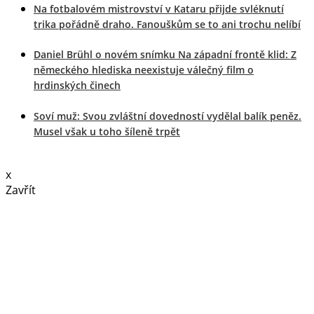
Na fotbalovém mistrovství v Kataru přijde svléknutí
trika pořádně draho. Fanouškům se to ani trochu nelíbí
Daniel Brühl o novém snímku Na západní frontě klid: Z
německého hlediska neexistuje válečný film o
hrdinských činech
Soví muž: Svou zvláštní dovedností vydělal balík peněz.
Musel však u toho šíleně trpět
x
Zavřít