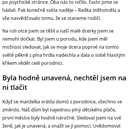
po psychické stránce. Oba nás to ničilo, často jsme se
hádali. Pak konečně svitla naděje – Radka otěhotněla a
vše nasvědčovalo tomu, že se staneme rodiči.
Na roli otce jsem se těšil a naší malé dcerky jsem se
nemohl dočkat. Byl jsem u porodu, kde jsem měl
možnost sledovat, jak se moje dcera poprvé na tomto
světě pěkně z plna hrdla nadechla a dala o sobě hlasitým
křikem vědět celé porodnici.
Byla hodně unavená, nechtěl jsem na
ni tlačit
Když se manželka vrátila domů z porodnice, všechno se
změnilo. Náš dům byl najednou plný dětského pláče,
první měsíce byly hodně náročné. Sledoval jsem na své
ženě, jak je unavená, a snažil se jí pomoci. Uvědomoval