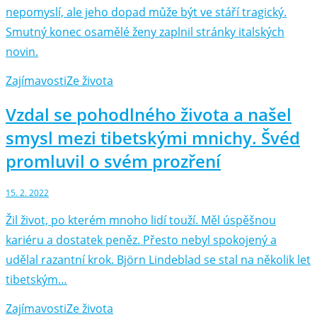
nepomyslí, ale jeho dopad může být ve stáří tragický.
Smutný konec osamělé ženy zaplnil stránky italských
novin.
Zajímavosti
Ze života
Vzdal se pohodlného života a našel
smysl mezi tibetskými mnichy. Švéd
promluvil o svém prozření
15. 2. 2022
Žil život, po kterém mnoho lidí touží. Měl úspěšnou
kariéru a dostatek peněz. Přesto nebyl spokojený a
udělal razantní krok. Björn Lindeblad se stal na několik let
tibetským…
Zajímavosti
Ze života