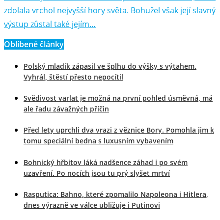
zdolala vrchol nejvyšší hory světa. Bohužel však její slavný
výstup zůstal také jejím…
Oblíbené články
Polský mladík zápasil ve šplhu do výšky s výtahem.
Vyhrál, štěstí přesto nepocítil
Svědivost varlat je možná na první pohled úsměvná, má
ale řadu závažných příčin
Před lety uprchli dva vrazi z věznice Bory. Pomohla jim k
tomu speciální bedna s luxusním vybavením
Bohnický hřbitov láká nadšence záhad i po svém
uzavření. Po nocích jsou tu prý slyšet mrtví
Rasputica: Bahno, které zpomalilo Napoleona i Hitlera,
dnes výrazně ve válce ubližuje i Putinovi