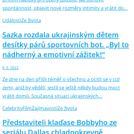
spontánnost, objevit nové rozměry intimity a vrátit do…
Události
Ze života
Sazka rozdala ukrajinským dětem
desítky párů sportovních bot. „Byl to
nádherný a emotivní zážitek!“
8. 6. 2022
Ze dne na den přišli téměř o všechno a ocitli se v cizí
zemi, aniž by věděli, jestli se ještě někdy budou moct
vrátit domů. Současná situaci ukrajinských…
Celebrity
Film
Zajímavosti
Ze života
Představiteli klaďase Bobbyho ze
seriálu Dallas chladnokrevně