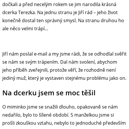
dočkali a před necelým rokem se jim narodila krásná
dcerka Terezka. Na jednu stranu je Jiří rád – jeho život
konečně dostal ten správný smysl. Na stranu druhou ho
ale něco velmi trápí…
Jiří nám poslal e-mail a my jsme rádi, že se odhodlal svěřit
se nám se svým trápením. Dal nám svolení, abychom
jeho příběh zveřejnili, protože věří, že rozhodně není
jediný muž, který je vystaven stejnému problému jako on.
Na dcerku jsem se moc těšil
O miminko jsme se snažili dlouho, opakovaně se nám
nedařilo, bylo to šílené období. S manželkou jsme si
prošli zkouškou vztahu, nebylo to jednoduché především