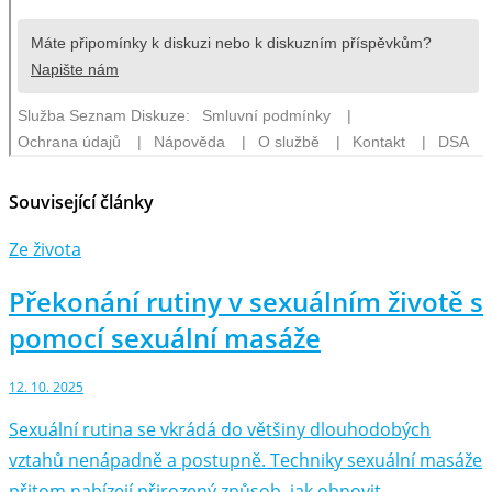
Související články
Ze života
Překonání rutiny v sexuálním životě s
pomocí sexuální masáže
12. 10. 2025
Sexuální rutina se vkrádá do většiny dlouhodobých
vztahů nenápadně a postupně. Techniky sexuální masáže
přitom nabízejí přirozený způsob, jak obnovit