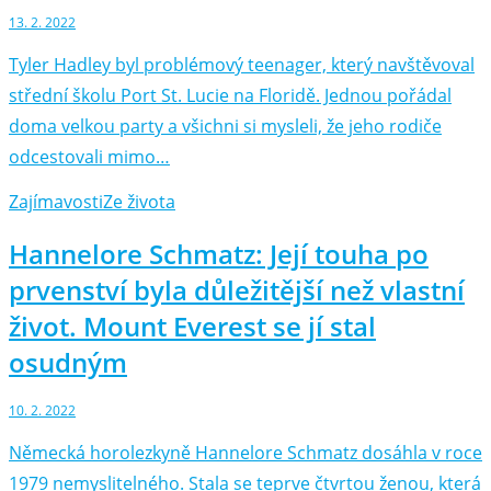
13. 2. 2022
Tyler Hadley byl problémový teenager, který navštěvoval
střední školu Port St. Lucie na Floridě. Jednou pořádal
doma velkou party a všichni si mysleli, že jeho rodiče
odcestovali mimo…
Zajímavosti
Ze života
Hannelore Schmatz: Její touha po
prvenství byla důležitější než vlastní
život. Mount Everest se jí stal
osudným
10. 2. 2022
Německá horolezkyně Hannelore Schmatz dosáhla v roce
1979 nemyslitelného. Stala se teprve čtvrtou ženou, která