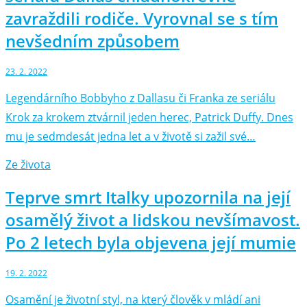
zavraždili rodiče. Vyrovnal se s tím
nevšedním způsobem
23. 2. 2022
Legendárního Bobbyho z Dallasu či Franka ze seriálu
Krok za krokem ztvárnil jeden herec, Patrick Duffy. Dnes
mu je sedmdesát jedna let a v životě si zažil své…
Ze života
Teprve smrt Italky upozornila na její
osamělý život a lidskou nevšímavost.
Po 2 letech byla objevena její mumie
19. 2. 2022
Osamění je životní styl, na který člověk v mládí ani