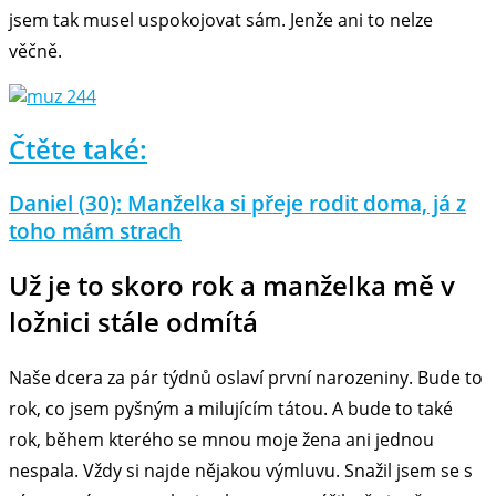
jsem tak musel uspokojovat sám. Jenže ani to nelze
věčně.
Čtěte také:
Daniel (30): Manželka si přeje rodit doma, já z
toho mám strach
Už je to skoro rok a manželka mě v
ložnici stále odmítá
Naše dcera za pár týdnů oslaví první narozeniny. Bude to
rok, co jsem pyšným a milujícím tátou. A bude to také
rok, během kterého se mnou moje žena ani jednou
nespala. Vždy si najde nějakou výmluvu. Snažil jsem se s