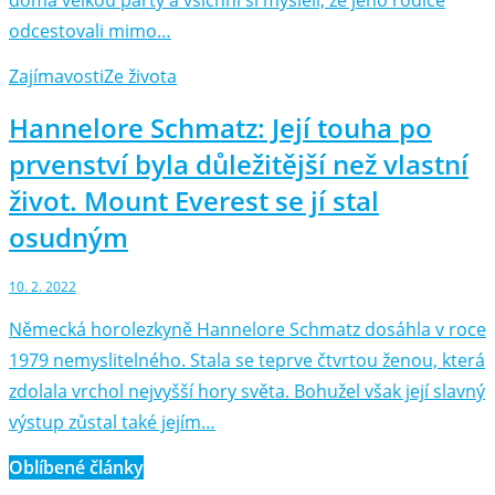
odcestovali mimo…
Zajímavosti
Ze života
Hannelore Schmatz: Její touha po
prvenství byla důležitější než vlastní
život. Mount Everest se jí stal
osudným
10. 2. 2022
Německá horolezkyně Hannelore Schmatz dosáhla v roce
1979 nemyslitelného. Stala se teprve čtvrtou ženou, která
zdolala vrchol nejvyšší hory světa. Bohužel však její slavný
výstup zůstal také jejím…
Oblíbené články