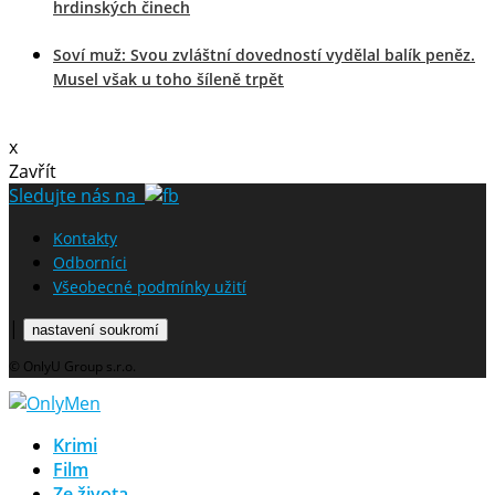
hrdinských činech
Soví muž: Svou zvláštní dovedností vydělal balík peněz.
Musel však u toho šíleně trpět
x
Zavřít
Sledujte nás na
Kontakty
Odborníci
Všeobecné podmínky užití
|
nastavení soukromí
© OnlyU Group s.r.o.
Krimi
Film
Ze života