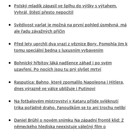
Polský mladík zápasil ve šplhu do výšky s výtahem.
Vyhrál, štěstí přesto nepocítil
Svědivost varlat je možná na první pohled úsměvná, má
ale řadu závažných příčin
Před lety uprchli dva vrazi z věznice Bory. Pomohla jim k
tomu speciální bedna s luxusním vybavením
Bohnický hřbitov láká nadšence záhad i po svém
uzavření. Po nocích jsou tu prý slyšet mrtví
Rasputica: Bahno, které zpomalilo Napoleona i Hitlera,
dnes výrazně ve válce ubližuje i Putinovi
Na fotbalovém mistrovství v Kataru přijde svléknutí
trika pořádně draho. Fanouškům se to ani trochu nelíbí
Daniel Brühl o novém snímku Na západní frontě klid: Z
německého hlediska neexistuje válečný film o