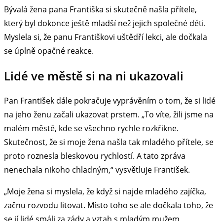
Bývalá žena pana Františka si skutečně našla přítele,
který byl dokonce ještě mladší než jejich společné děti.
Myslela si, že panu Františkovi uštědří lekci, ale dočkala
se úplně opačné reakce.
Lidé ve městě si na ni ukazovali
Pan František dále pokračuje vyprávěním o tom, že si lidé
na jeho ženu začali ukazovat prstem. „To víte, žili jsme na
malém městě, kde se všechno rychle rozkřikne.
Skutečnost, že si moje žena našla tak mladého přítele, se
proto roznesla bleskovou rychlostí. A tato zpráva
nenechala nikoho chladným,“ vysvětluje František.
„Moje žena si myslela, že když si najde mladého zajíčka,
začnu rozvodu litovat. Místo toho se ale dočkala toho, že
se jí lidé smáli za zády a vztah s mladým mužem