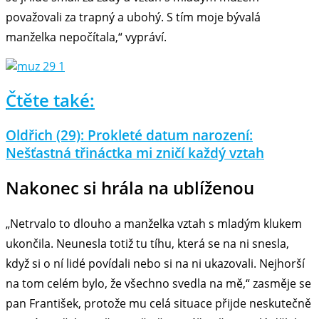
považovali za trapný a ubohý. S tím moje bývalá
manželka nepočítala,“ vypráví.
Čtěte také:
Oldřich (29): Prokleté datum narození:
Nešťastná třináctka mi zničí každý vztah
Nakonec si hrála na ublíženou
„Netrvalo to dlouho a manželka vztah s mladým klukem
ukončila. Neunesla totiž tu tíhu, která se na ni snesla,
když si o ní lidé povídali nebo si na ni ukazovali. Nejhorší
na tom celém bylo, že všechno svedla na mě,“ zasměje se
pan František, protože mu celá situace přijde neskutečně