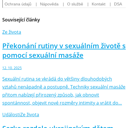
Související články
Ze života
Překonání rutiny v sexuálním životě s
pomocí sexuální masáže
12. 10. 2025
Sexuální rutina se vkrádá do většiny dlouhodobých
vztahů nenápadně a postupně. Techniky sexuální masáže
přitom nabízejí přirozený způsob, jak obnovit
spontánnost, objevit nové rozměry intimity a vrátit do…
Události
Ze života