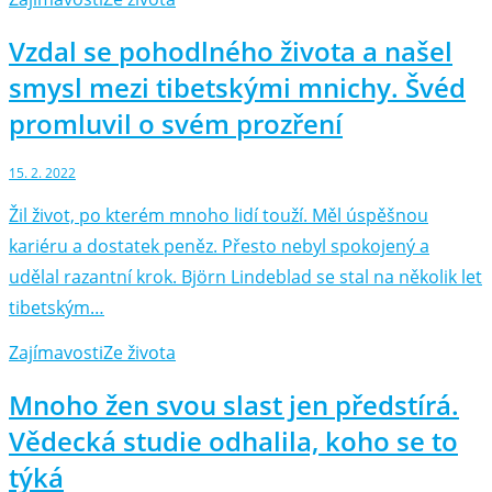
Vzdal se pohodlného života a našel
smysl mezi tibetskými mnichy. Švéd
promluvil o svém prozření
15. 2. 2022
Žil život, po kterém mnoho lidí touží. Měl úspěšnou
kariéru a dostatek peněz. Přesto nebyl spokojený a
udělal razantní krok. Björn Lindeblad se stal na několik let
tibetským…
Zajímavosti
Ze života
Mnoho žen svou slast jen předstírá.
Vědecká studie odhalila, koho se to
týká