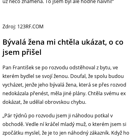
už něco znamená. To jsem byl ale hodně naivní!“
Zdroj: 123RF.COM
Bývalá žena mi chtěla ukázat, o co
jsem přišel
Pan František se po rozvodu odstěhoval z bytu, ve
kterém bydlel se svojí ženou. Doufal, že spolu budou
vycházet, jenže jeho bývalá žena, která se přes rozvod
nedokázala přenést, měla jiné plány. Chtěla svému ex
dokázat, že udělal obrovskou chybu.
„Pár týdnů po rozvodu jsem ji náhodou potkal v
obchodě. Vedle ní kráčel mladý muž, o kterém jsem si
zpočátku myslel, že je to jen náhodný zákazník. Když ho