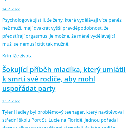
14. 2. 2022
Psychologové zjistili, že ženy, které vydělávají více peněz
než muži, mají dvakrát vyšší pravděpodobnost, že
předstírají orgasmus. Je možné, že méně vydělávající
muži se nemusí cítit tak mužně.
Krimi
Ze života
Šokující příběh mladíka, který umlátil
k smrti své rodiče, aby mohl
uspořádat party
13. 2. 2022
Tyler Hadley byl problémový teenager, který navštěvoval
střední školu Port St. Lucie na Floridě. Jednou pořádal
doma velkou party a všichni si mysleli, že jeho rodiče