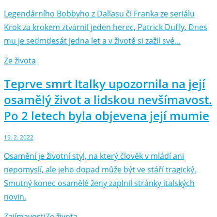
Legendárního Bobbyho z Dallasu či Franka ze seriálu
Krok za krokem ztvárnil jeden herec, Patrick Duffy. Dnes
mu je sedmdesát jedna let a v životě si zažil své…
Ze života
Teprve smrt Italky upozornila na její
osamělý život a lidskou nevšímavost.
Po 2 letech byla objevena její mumie
19. 2. 2022
Osamění je životní styl, na který člověk v mládí ani
nepomyslí, ale jeho dopad může být ve stáří tragický.
Smutný konec osamělé ženy zaplnil stránky italských
novin.
Zajímavosti
Ze života