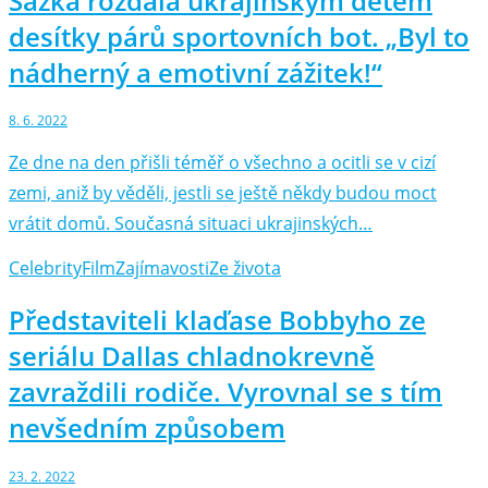
Sazka rozdala ukrajinským dětem
desítky párů sportovních bot. „Byl to
nádherný a emotivní zážitek!“
8. 6. 2022
Ze dne na den přišli téměř o všechno a ocitli se v cizí
zemi, aniž by věděli, jestli se ještě někdy budou moct
vrátit domů. Současná situaci ukrajinských…
Celebrity
Film
Zajímavosti
Ze života
Představiteli klaďase Bobbyho ze
seriálu Dallas chladnokrevně
zavraždili rodiče. Vyrovnal se s tím
nevšedním způsobem
23. 2. 2022