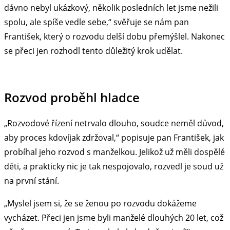
dávno nebyl ukázkový, několik posledních let jsme nežili
spolu, ale spíše vedle sebe,“ svěřuje se nám pan
František, který o rozvodu delší dobu přemýšlel. Nakonec
se přeci jen rozhodl tento důležitý krok udělat.
Rozvod proběhl hladce
„Rozvodové řízení netrvalo dlouho, soudce neměl důvod,
aby proces kdovíjak zdržoval,“ popisuje pan František, jak
probíhal jeho rozvod s manželkou. Jelikož už měli dospělé
děti, a prakticky nic je tak nespojovalo, rozvedl je soud už
na první stání.
„Myslel jsem si, že se ženou po rozvodu dokážeme
vycházet. Přeci jen jsme byli manželé dlouhých 20 let, což