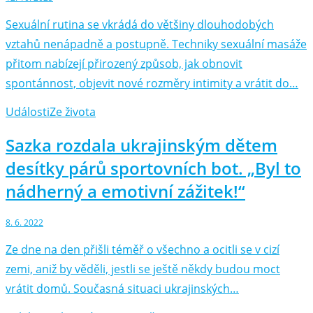
Sexuální rutina se vkrádá do většiny dlouhodobých
vztahů nenápadně a postupně. Techniky sexuální masáže
přitom nabízejí přirozený způsob, jak obnovit
spontánnost, objevit nové rozměry intimity a vrátit do…
Události
Ze života
Sazka rozdala ukrajinským dětem
desítky párů sportovních bot. „Byl to
nádherný a emotivní zážitek!“
8. 6. 2022
Ze dne na den přišli téměř o všechno a ocitli se v cizí
zemi, aniž by věděli, jestli se ještě někdy budou moct
vrátit domů. Současná situaci ukrajinských…