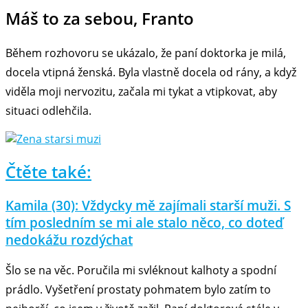
Máš to za sebou, Franto
Během rozhovoru se ukázalo, že paní doktorka je milá,
docela vtipná ženská. Byla vlastně docela od rány, a když
viděla moji nervozitu, začala mi tykat a vtipkovat, aby
situaci odlehčila.
Čtěte také:
Kamila (30): Vždycky mě zajímali starší muži. S
tím posledním se mi ale stalo něco, co doteď
nedokážu rozdýchat
Šlo se na věc. Poručila mi svléknout kalhoty a spodní
prádlo. Vyšetření prostaty pohmatem bylo zatím to