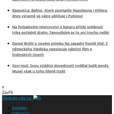
Rasputica: Bahno, které zpomalilo Napoleona i Hitlera,
dnes výrazně ve válce ubližuje i Putinovi
Na fotbalovém mistrovství v Kataru přijde svléknutí
trika pořádně draho. Fanouškům se to ani trochu nelíbí
Daniel Brühl o novém snímku Na západní frontě klid: Z
německého hlediska neexistuje válečný film o
hrdinských činech
Soví muž: Svou zvláštní dovedností vydělal balík peněz.
Musel však u toho šíleně trpět
x
Zavřít
Sledujte nás na
Kontakty
Odborníci