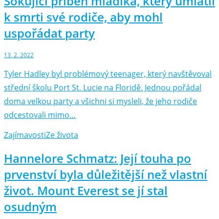
Šokující příběh mladíka, který umlátil
k smrti své rodiče, aby mohl
uspořádat party
13. 2. 2022
Tyler Hadley byl problémový teenager, který navštěvoval
střední školu Port St. Lucie na Floridě. Jednou pořádal
doma velkou party a všichni si mysleli, že jeho rodiče
odcestovali mimo…
Zajímavosti
Ze života
Hannelore Schmatz: Její touha po
prvenství byla důležitější než vlastní
život. Mount Everest se jí stal
osudným