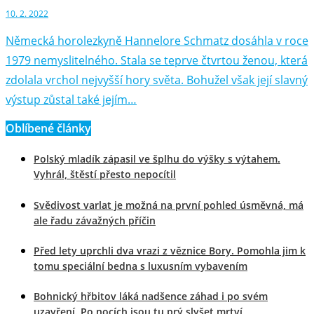
10. 2. 2022
Německá horolezkyně Hannelore Schmatz dosáhla v roce
1979 nemyslitelného. Stala se teprve čtvrtou ženou, která
zdolala vrchol nejvyšší hory světa. Bohužel však její slavný
výstup zůstal také jejím…
Oblíbené články
Polský mladík zápasil ve šplhu do výšky s výtahem.
Vyhrál, štěstí přesto nepocítil
Svědivost varlat je možná na první pohled úsměvná, má
ale řadu závažných příčin
Před lety uprchli dva vrazi z věznice Bory. Pomohla jim k
tomu speciální bedna s luxusním vybavením
Bohnický hřbitov láká nadšence záhad i po svém
uzavření. Po nocích jsou tu prý slyšet mrtví