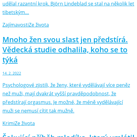
udělal razantní krok. Björn Lindeblad se stal na několik let
tibetským…
Zajímavosti
Ze života
Mnoho žen svou slast jen předstírá.
Vědecká studie odhalila, koho se to
týká
14. 2. 2022
Psychologové zjistili, že ženy, které vydělávají více peněz
než muži, mají dvakrát vyšší pravděpodobnost, že
předstírají orgasmus. Je možné, že méně vydělávající
muži se nemusí cítit tak mužně.
Krimi
Ze života