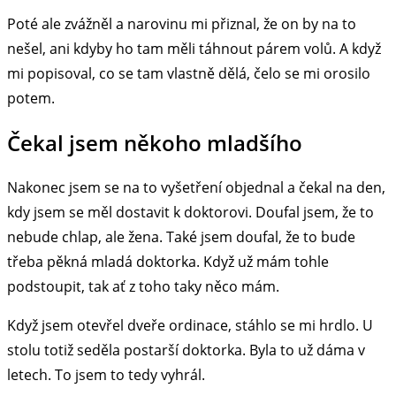
Poté ale zvážněl a narovinu mi přiznal, že on by na to
nešel, ani kdyby ho tam měli táhnout párem volů. A když
mi popisoval, co se tam vlastně dělá, čelo se mi orosilo
potem.
Čekal jsem někoho mladšího
Nakonec jsem se na to vyšetření objednal a čekal na den,
kdy jsem se měl dostavit k doktorovi. Doufal jsem, že to
nebude chlap, ale žena. Také jsem doufal, že to bude
třeba pěkná mladá doktorka. Když už mám tohle
podstoupit, tak ať z toho taky něco mám.
Když jsem otevřel dveře ordinace, stáhlo se mi hrdlo. U
stolu totiž seděla postarší doktorka. Byla to už dáma v
letech. To jsem to tedy vyhrál.