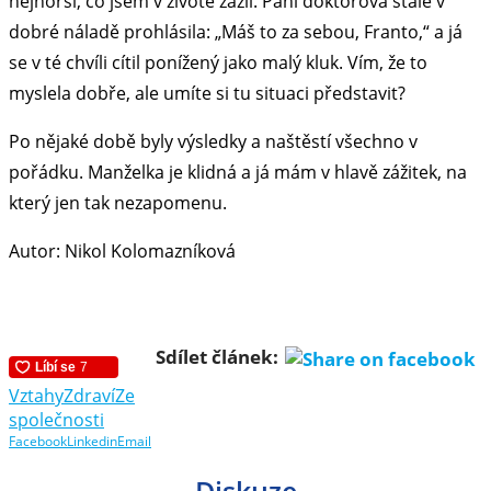
nejhorší, co jsem v životě zažil. Paní doktorová stále v
dobré náladě prohlásila: „Máš to za sebou, Franto,“ a já
se v té chvíli cítil ponížený jako malý kluk. Vím, že to
myslela dobře, ale umíte si tu situaci představit?
Po nějaké době byly výsledky a naštěstí všechno v
pořádku. Manželka je klidná a já mám v hlavě zážitek, na
který jen tak nezapomenu.
Autor: Nikol Kolomazníková
Sdílet článek:
Vztahy
Zdraví
Ze
společnosti
Facebook
Linkedin
Email