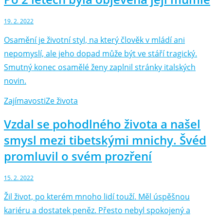
19. 2. 2022
Osamění je životní styl, na který člověk v mládí ani
nepomyslí, ale jeho dopad může být ve stáří tragický.
Smutný konec osamělé ženy zaplnil stránky italských
novin.
Zajímavosti
Ze života
Vzdal se pohodlného života a našel
smysl mezi tibetskými mnichy. Švéd
promluvil o svém prozření
15. 2. 2022
Žil život, po kterém mnoho lidí touží. Měl úspěšnou
kariéru a dostatek peněz. Přesto nebyl spokojený a