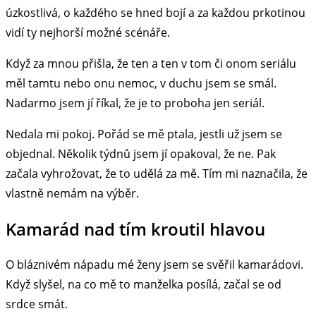
úzkostlivá, o každého se hned bojí a za každou prkotinou
vidí ty nejhorší možné scénáře.
Když za mnou přišla, že ten a ten v tom či onom seriálu
měl tamtu nebo onu nemoc, v duchu jsem se smál.
Nadarmo jsem jí říkal, že je to proboha jen seriál.
Nedala mi pokoj. Pořád se mě ptala, jestli už jsem se
objednal. Několik týdnů jsem jí opakoval, že ne. Pak
začala vyhrožovat, že to udělá za mě. Tím mi naznačila, že
vlastně nemám na výběr.
Kamarád nad tím kroutil hlavou
O bláznivém nápadu mé ženy jsem se svěřil kamarádovi.
Když slyšel, na co mě to manželka posílá, začal se od
srdce smát.