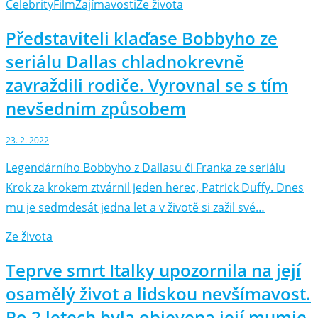
Celebrity
Film
Zajímavosti
Ze života
Představiteli klaďase Bobbyho ze
seriálu Dallas chladnokrevně
zavraždili rodiče. Vyrovnal se s tím
nevšedním způsobem
23. 2. 2022
Legendárního Bobbyho z Dallasu či Franka ze seriálu
Krok za krokem ztvárnil jeden herec, Patrick Duffy. Dnes
mu je sedmdesát jedna let a v životě si zažil své…
Ze života
Teprve smrt Italky upozornila na její
osamělý život a lidskou nevšímavost.
Po 2 letech byla objevena její mumie