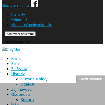
Sledujte nás na
Kontakty
Odborníci
Všeobecné podmínky užití
|
nastavení soukromí
© OnlyU Group s.r.o.
Krimi
Film
Ze života
Historie
Historie a bitvy
Zavřít reklamu
Události
Zajímavosti
Osobnosti
Kultura