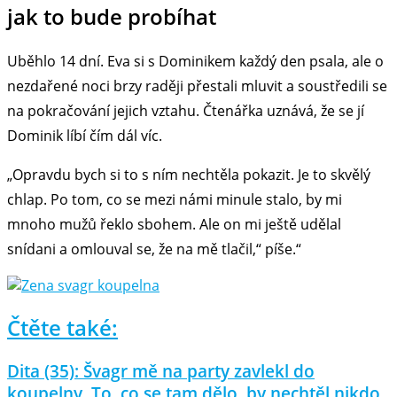
jak to bude probíhat
Uběhlo 14 dní. Eva si s Dominikem každý den psala, ale o
nezdařené noci brzy raději přestali mluvit a soustředili se
na pokračování jejich vztahu. Čtenářka uznává, že se jí
Dominik líbí čím dál víc.
„Opravdu bych si to s ním nechtěla pokazit. Je to skvělý
chlap. Po tom, co se mezi námi minule stalo, by mi
mnoho mužů řeklo sbohem. Ale on mi ještě udělal
snídani a omlouval se, že na mě tlačil,“ píše.“
Čtěte také:
Dita (35): Švagr mě na party zavlekl do
koupelny. To, co se tam dělo, by nechtěl nikdo