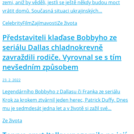
zemi, aniž by věděli, jestli se ještě někdy budou moct
vrátit domů. Současná situaci ukrajinských…
Celebrity
Film
Zajímavosti
Ze života
Představiteli klaďase Bobbyho ze
seriálu Dallas chladnokrevně
zavraždili rodiče. Vyrovnal se s tím
nevšedním způsobem
23. 2. 2022
Legendárního Bobbyho z Dallasu či Franka ze seriálu
Krok za krokem ztvárnil jeden herec, Patrick Duffy. Dnes
mu je sedmdesát jedna let a v životě si zažil své…
Ze života