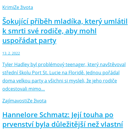
Krimi
Ze života
Šokující příběh mladíka, který umlátil
k smrti své rodiče, aby mohl
uspořádat party
13. 2. 2022
Tyler Hadley byl problémový teenager, který navštěvoval
střední školu Port St. Lucie na Floridě. Jednou pořádal
doma velkou party a všichni si mysleli, že jeho rodiče
odcestovali mimo…
Zajímavosti
Ze života
Hannelore Schmatz: Její touha po
prvenství byla důležitější než vlastní