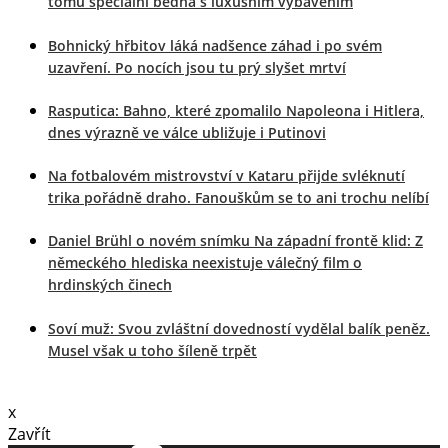
tomu speciální bedna s luxusním vybavením
Bohnický hřbitov láká nadšence záhad i po svém
uzavření. Po nocích jsou tu prý slyšet mrtví
Rasputica: Bahno, které zpomalilo Napoleona i Hitlera,
dnes výrazně ve válce ubližuje i Putinovi
Na fotbalovém mistrovství v Kataru přijde svléknutí
trika pořádně draho. Fanouškům se to ani trochu nelíbí
Daniel Brühl o novém snímku Na západní frontě klid: Z
německého hlediska neexistuje válečný film o
hrdinských činech
Soví muž: Svou zvláštní dovedností vydělal balík peněz.
Musel však u toho šíleně trpět
x
Zavřít