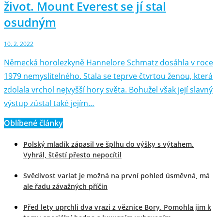
život. Mount Everest se jí stal
osudným
10. 2. 2022
Německá horolezkyně Hannelore Schmatz dosáhla v roce
1979 nemyslitelného. Stala se teprve čtvrtou ženou, která
zdolala vrchol nejvyšší hory světa. Bohužel však její slavný
výstup zůstal také jejím…
Oblíbené články
Polský mladík zápasil ve šplhu do výšky s výtahem.
Vyhrál, štěstí přesto nepocítil
Svědivost varlat je možná na první pohled úsměvná, má
ale řadu závažných příčin
Před lety uprchli dva vrazi z věznice Bory. Pomohla jim k