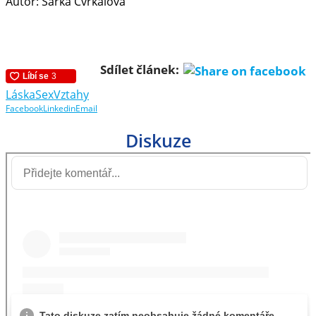
Autor: Šárka Cvrkalová
Sdílet článek:
Láska
Sex
Vztahy
Facebook
Linkedin
Email
Diskuze