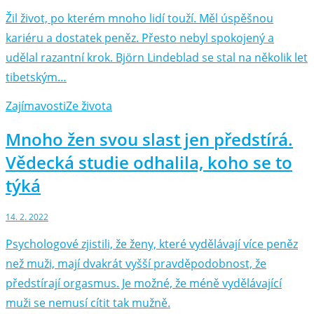
Žil život, po kterém mnoho lidí touží. Měl úspěšnou
kariéru a dostatek peněz. Přesto nebyl spokojený a
udělal razantní krok. Björn Lindeblad se stal na několik let
tibetským…
Zajímavosti
Ze života
Mnoho žen svou slast jen předstírá.
Vědecká studie odhalila, koho se to
týká
14. 2. 2022
Psychologové zjistili, že ženy, které vydělávají více peněz
než muži, mají dvakrát vyšší pravděpodobnost, že
předstírají orgasmus. Je možné, že méně vydělávající
muži se nemusí cítit tak mužně.