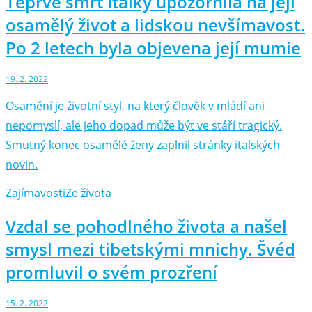
Teprve smrt Italky upozornila na její
osamělý život a lidskou nevšímavost.
Po 2 letech byla objevena její mumie
19. 2. 2022
Osamění je životní styl, na který člověk v mládí ani
nepomyslí, ale jeho dopad může být ve stáří tragický.
Smutný konec osamělé ženy zaplnil stránky italských
novin.
Zajímavosti
Ze života
Vzdal se pohodlného života a našel
smysl mezi tibetskými mnichy. Švéd
promluvil o svém prozření
15. 2. 2022