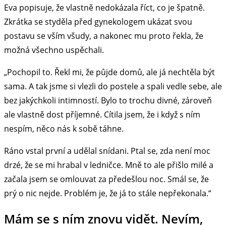
Eva popisuje, že vlastně nedokázala říct, co je špatně.
Zkrátka se styděla před gynekologem ukázat svou
postavu se vším všudy, a nakonec mu proto řekla, že
možná všechno uspěchali.
„Pochopil to. Řekl mi, že půjde domů, ale já nechtěla být
sama. A tak jsme si vlezli do postele a spali vedle sebe, ale
bez jakýchkoli intimností. Bylo to trochu divné, zároveň
ale vlastně dost příjemné. Cítila jsem, že i když s ním
nespím, něco nás k sobě táhne.
Ráno vstal první a udělal snídani. Ptal se, zda není moc
drzé, že se mi hrabal v ledničce. Mně to ale přišlo milé a
začala jsem se omlouvat za předešlou noc. Smál se, že
prý o nic nejde. Problém je, že já to stále nepřekonala.“
Mám se s ním znovu vidět. Nevím,