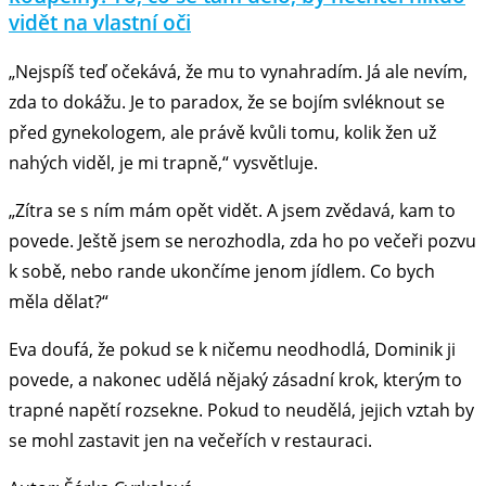
vidět na vlastní oči
„Nejspíš teď očekává, že mu to vynahradím. Já ale nevím,
zda to dokážu. Je to paradox, že se bojím svléknout se
před gynekologem, ale právě kvůli tomu, kolik žen už
nahých viděl, je mi trapně,“ vysvětluje.
„Zítra se s ním mám opět vidět. A jsem zvědavá, kam to
povede. Ještě jsem se nerozhodla, zda ho po večeři pozvu
k sobě, nebo rande ukončíme jenom jídlem. Co bych
měla dělat?“
Eva doufá, že pokud se k ničemu neodhodlá, Dominik ji
povede, a nakonec udělá nějaký zásadní krok, kterým to
trapné napětí rozsekne. Pokud to neudělá, jejich vztah by
se mohl zastavit jen na večeřích v restauraci.