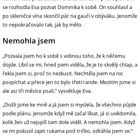
se rozhodla Eva pozvat Dominika k sobě. On souhlasil a
po skleničce vína skončil pár na gauči v obýváku. Jenomže
to nepokračovalo tak, jak by mělo.
Nemohla jsem
„Pozvala jsem ho k sobě s vidinou toho, že k něčemu
dojde. Líbil se mi, hned jsem viděla, že je to skvělý chlap, a
řekla jsem si, proč to nezkusit. Nechtěla jsem na nic
pospíchat a přece jen to bylo třetí rande. Mezitím jsme si
ale asi tři měsíce psali,“ vysvětluje Eva.
„Došli jsme ke mně a já jsem si myslela, že všechno půjde
podle plánu. Jenomže když mě začal líbat, já si uvědomila,
kolik žen už nejspíš tam dole viděl. A nemohla jsem. Když
se mi pokusil zajet rukama pod tričko, odtáhla jsem se.“