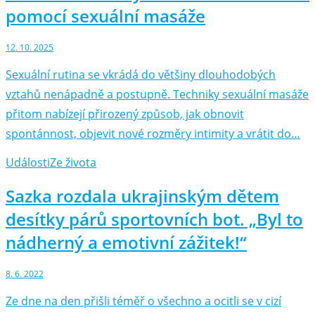
pomocí sexuální masáže
12. 10. 2025
Sexuální rutina se vkrádá do většiny dlouhodobých
vztahů nenápadně a postupně. Techniky sexuální masáže
přitom nabízejí přirozený způsob, jak obnovit
spontánnost, objevit nové rozměry intimity a vrátit do…
Události
Ze života
Sazka rozdala ukrajinským dětem
desítky párů sportovních bot. „Byl to
nádherný a emotivní zážitek!“
8. 6. 2022
Ze dne na den přišli téměř o všechno a ocitli se v cizí