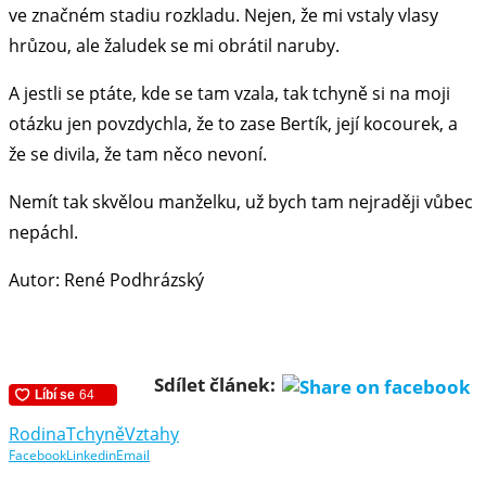
ve značném stadiu rozkladu. Nejen, že mi vstaly vlasy
hrůzou, ale žaludek se mi obrátil naruby.
A jestli se ptáte, kde se tam vzala, tak tchyně si na moji
otázku jen povzdychla, že to zase Bertík, její kocourek, a
že se divila, že tam něco nevoní.
Nemít tak skvělou manželku, už bych tam nejraději vůbec
nepáchl.
Autor: René Podhrázský
Sdílet článek:
Rodina
Tchyně
Vztahy
Facebook
Linkedin
Email