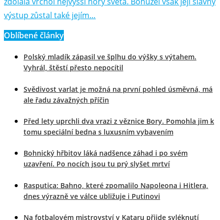
zdolala vrchol nejvyšší hory světa. Bohužel však její slavný
výstup zůstal také jejím…
Oblíbené články
Polský mladík zápasil ve šplhu do výšky s výtahem.
Vyhrál, štěstí přesto nepocítil
Svědivost varlat je možná na první pohled úsměvná, má
ale řadu závažných příčin
Před lety uprchli dva vrazi z věznice Bory. Pomohla jim k
tomu speciální bedna s luxusním vybavením
Bohnický hřbitov láká nadšence záhad i po svém
uzavření. Po nocích jsou tu prý slyšet mrtví
Rasputica: Bahno, které zpomalilo Napoleona i Hitlera,
dnes výrazně ve válce ubližuje i Putinovi
Na fotbalovém mistrovství v Kataru přijde svléknutí