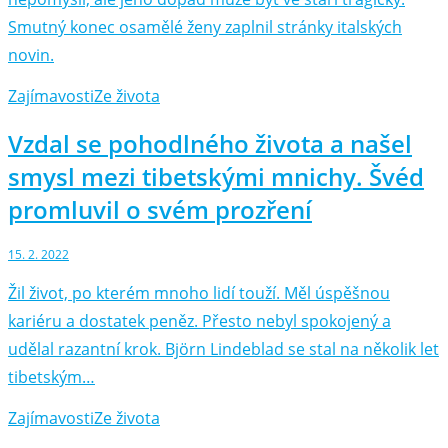
Smutný konec osamělé ženy zaplnil stránky italských
novin.
Zajímavosti
Ze života
Vzdal se pohodlného života a našel
smysl mezi tibetskými mnichy. Švéd
promluvil o svém prozření
15. 2. 2022
Žil život, po kterém mnoho lidí touží. Měl úspěšnou
kariéru a dostatek peněz. Přesto nebyl spokojený a
udělal razantní krok. Björn Lindeblad se stal na několik let
tibetským…
Zajímavosti
Ze života