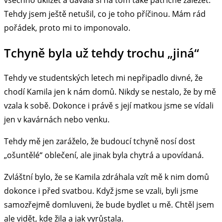
všechno uklízet a dávala si na tom také patřičně záležet.
Tehdy jsem ještě netušil, co je toho příčinou. Mám rád
pořádek, proto mi to imponovalo.
Tchyně byla už tehdy trochu „jiná“
Tehdy ve studentských letech mi nepřipadlo divné, že
chodí Kamila jen k nám domů. Nikdy se nestalo, že by mě
vzala k sobě. Dokonce i právě s její matkou jsme se vídali
jen v kavárnách nebo venku.
Tehdy mě jen zaráželo, že budoucí tchyně nosí dost
„ošuntělé“ oblečení, ale jinak byla chytrá a upovídaná.
Zvláštní bylo, že se Kamila zdráhala vzít mě k nim domů
dokonce i před svatbou. Když jsme se vzali, byli jsme
samozřejmě domluveni, že bude bydlet u mě. Chtěl jsem
ale vidět, kde žila a jak vyrůstala.