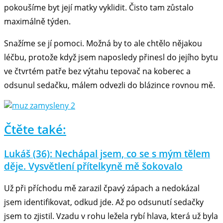
pokoušíme byt její matky vyklidit. Čisto tam zůstalo
maximálně týden.
Snažíme se jí pomoci. Možná by to ale chtělo nějakou
léčbu, protože když jsem naposledy přinesl do jejího bytu
ve čtvrtém patře bez výtahu tepovač na koberec a
odsunul sedačku, málem odvezli do blázince rovnou mě.
Čtěte také:
Lukáš (36): Nechápal jsem, co se s mým tělem
děje. Vysvětlení přítelkyně mě šokovalo
Už při příchodu mě zarazil čpavý zápach a nedokázal
jsem identifikovat, odkud jde. Až po odsunutí sedačky
jsem to zjistil. Vzadu v rohu ležela rybí hlava, která už byla