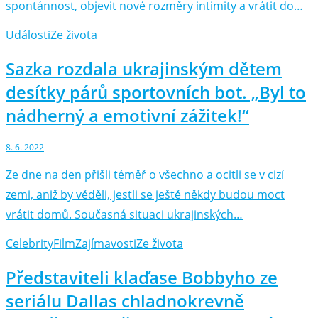
spontánnost, objevit nové rozměry intimity a vrátit do…
Události
Ze života
Sazka rozdala ukrajinským dětem
desítky párů sportovních bot. „Byl to
nádherný a emotivní zážitek!“
8. 6. 2022
Ze dne na den přišli téměř o všechno a ocitli se v cizí
zemi, aniž by věděli, jestli se ještě někdy budou moct
vrátit domů. Současná situaci ukrajinských…
Celebrity
Film
Zajímavosti
Ze života
Představiteli klaďase Bobbyho ze
seriálu Dallas chladnokrevně