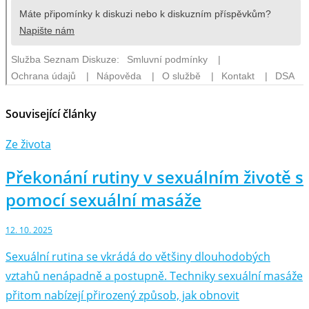
Související články
Ze života
Překonání rutiny v sexuálním životě s
pomocí sexuální masáže
12. 10. 2025
Sexuální rutina se vkrádá do většiny dlouhodobých
vztahů nenápadně a postupně. Techniky sexuální masáže
přitom nabízejí přirozený způsob, jak obnovit