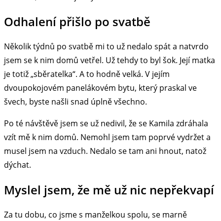
Odhalení přišlo po svatbě
Několik týdnů po svatbě mi to už nedalo spát a natvrdo
jsem se k nim domů vetřel. Už tehdy to byl šok. Její matka
je totiž „sběratelka“. A to hodně velká. V jejím
dvoupokojovém panelákovém bytu, který praskal ve
švech, byste našli snad úplně všechno.
Po té návštěvě jsem se už nedivil, že se Kamila zdráhala
vzít mě k nim domů. Nemohl jsem tam poprvé vydržet a
musel jsem na vzduch. Nedalo se tam ani hnout, natož
dýchat.
Myslel jsem, že mě už nic nepřekvapí
Za tu dobu, co jsme s manželkou spolu, se marně