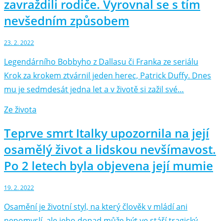
zavraždili rodiče. Vyrovnal se s tím
nevšedním způsobem
23. 2. 2022
Legendárního Bobbyho z Dallasu či Franka ze seriálu
Krok za krokem ztvárnil jeden herec, Patrick Duffy. Dnes
mu je sedmdesát jedna let a v životě si zažil své…
Ze života
Teprve smrt Italky upozornila na její
osamělý život a lidskou nevšímavost.
Po 2 letech byla objevena její mumie
19. 2. 2022
Osamění je životní styl, na který člověk v mládí ani
nepomyslí, ale jeho dopad může být ve stáří tragický.