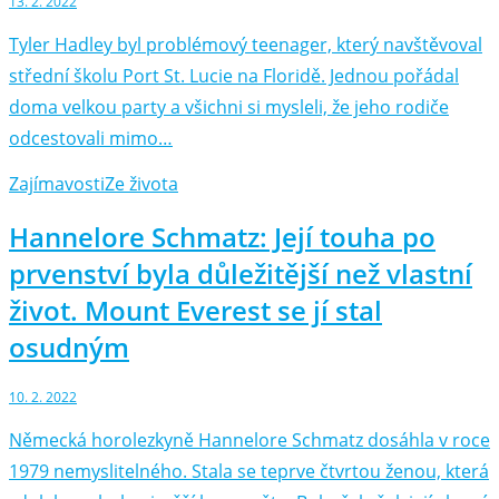
13. 2. 2022
Tyler Hadley byl problémový teenager, který navštěvoval
střední školu Port St. Lucie na Floridě. Jednou pořádal
doma velkou party a všichni si mysleli, že jeho rodiče
odcestovali mimo…
Zajímavosti
Ze života
Hannelore Schmatz: Její touha po
prvenství byla důležitější než vlastní
život. Mount Everest se jí stal
osudným
10. 2. 2022
Německá horolezkyně Hannelore Schmatz dosáhla v roce
1979 nemyslitelného. Stala se teprve čtvrtou ženou, která