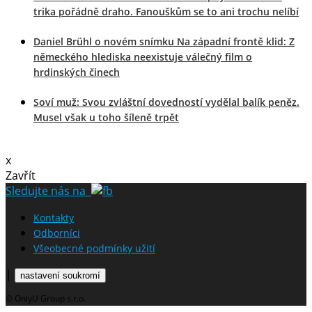
trika pořádně draho. Fanouškům se to ani trochu nelíbí
Daniel Brühl o novém snímku Na západní frontě klid: Z
německého hlediska neexistuje válečný film o
hrdinských činech
Soví muž: Svou zvláštní dovedností vydělal balík peněz.
Musel však u toho šíleně trpět
x
Zavřít
Sledujte nás na
Kontakty
Odborníci
Všeobecné podmínky užití
|
nastavení soukromí
© OnlyU Group s.r.o.