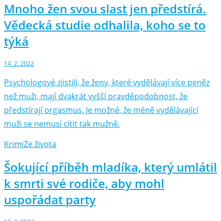
Mnoho žen svou slast jen předstírá.
Vědecká studie odhalila, koho se to
týká
14. 2. 2022
Psychologové zjistili, že ženy, které vydělávají více peněz
než muži, mají dvakrát vyšší pravděpodobnost, že
předstírají orgasmus. Je možné, že méně vydělávající
muži se nemusí cítit tak mužně.
Krimi
Ze života
Šokující příběh mladíka, který umlátil
k smrti své rodiče, aby mohl
uspořádat party