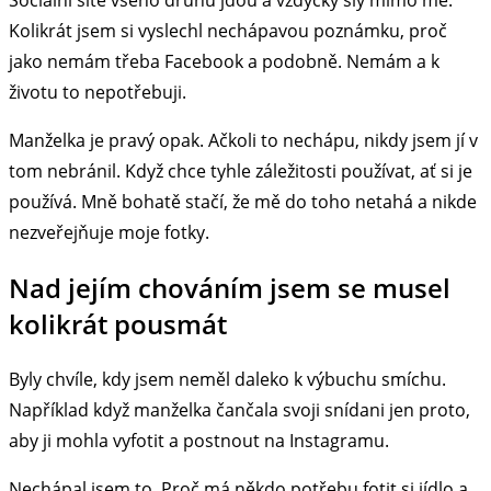
Sociální sítě všeho druhu jdou a vždycky šly mimo mě.
Kolikrát jsem si vyslechl nechápavou poznámku, proč
jako nemám třeba Facebook a podobně. Nemám a k
životu to nepotřebuji.
Manželka je pravý opak. Ačkoli to nechápu, nikdy jsem jí v
tom nebránil. Když chce tyhle záležitosti používat, ať si je
používá. Mně bohatě stačí, že mě do toho netahá a nikde
nezveřejňuje moje fotky.
Nad jejím chováním jsem se musel
kolikrát pousmát
Byly chvíle, kdy jsem neměl daleko k výbuchu smíchu.
Například když manželka čančala svoji snídani jen proto,
aby ji mohla vyfotit a postnout na Instagramu.
Nechápal jsem to. Proč má někdo potřebu fotit si jídlo a