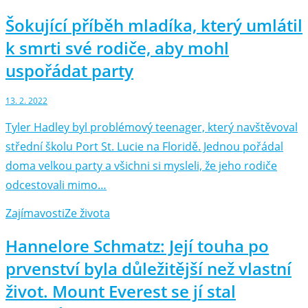
Šokující příběh mladíka, který umlátil
k smrti své rodiče, aby mohl
uspořádat party
13. 2. 2022
Tyler Hadley byl problémový teenager, který navštěvoval
střední školu Port St. Lucie na Floridě. Jednou pořádal
doma velkou party a všichni si mysleli, že jeho rodiče
odcestovali mimo…
Zajímavosti
Ze života
Hannelore Schmatz: Její touha po
prvenství byla důležitější než vlastní
život. Mount Everest se jí stal