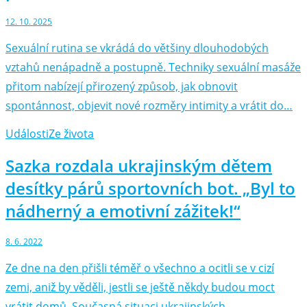
12. 10. 2025
Sexuální rutina se vkrádá do většiny dlouhodobých
vztahů nenápadně a postupně. Techniky sexuální masáže
přitom nabízejí přirozený způsob, jak obnovit
spontánnost, objevit nové rozměry intimity a vrátit do…
Události
Ze života
Sazka rozdala ukrajinským dětem
desítky párů sportovních bot. „Byl to
nádherný a emotivní zážitek!“
8. 6. 2022
Ze dne na den přišli téměř o všechno a ocitli se v cizí
zemi, aniž by věděli, jestli se ještě někdy budou moct
vrátit domů. Současná situaci ukrajinských…