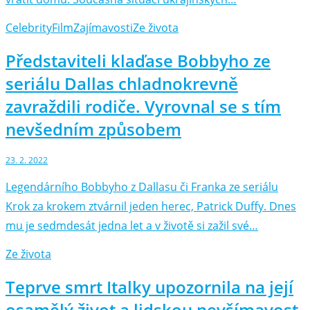
Celebrity
Film
Zajímavosti
Ze života
Představiteli klaďase Bobbyho ze
seriálu Dallas chladnokrevně
zavraždili rodiče. Vyrovnal se s tím
nevšedním způsobem
23. 2. 2022
Legendárního Bobbyho z Dallasu či Franka ze seriálu
Krok za krokem ztvárnil jeden herec, Patrick Duffy. Dnes
mu je sedmdesát jedna let a v životě si zažil své…
Ze života
Teprve smrt Italky upozornila na její
osamělý život a lidskou nevšímavost.