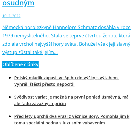
osudným
10. 2. 2022
Německá horolezkyně Hannelore Schmatz dosáhla v roce
1979 nemyslitelného. Stala se teprve čtvrtou ženou, která
zdolala vrchol nejvyšší hory světa. Bohužel však její slavný
výstup zůstal také jejím…
Oblíbené články
Polský mladík zápasil ve šplhu do výšky s výtahem.
Vyhrál, štěstí přesto nepocítil
Svědivost varlat je možná na první pohled úsměvná, má
ale řadu závažných příčin
Před lety uprchli dva vrazi z věznice Bory. Pomohla jim k
tomu speciální bedna s luxusním vybavením