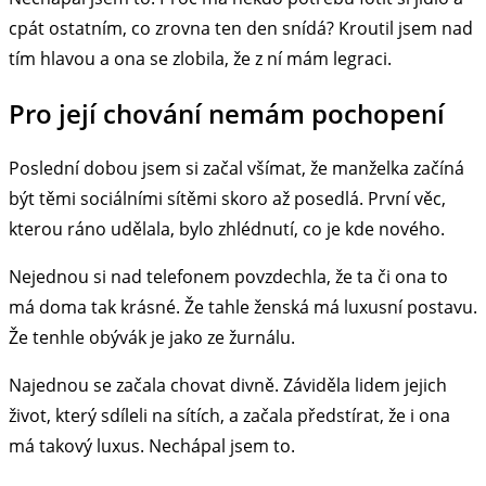
cpát ostatním, co zrovna ten den snídá? Kroutil jsem nad
tím hlavou a ona se zlobila, že z ní mám legraci.
Pro její chování nemám pochopení
Poslední dobou jsem si začal všímat, že manželka začíná
být těmi sociálními sítěmi skoro až posedlá. První věc,
kterou ráno udělala, bylo zhlédnutí, co je kde nového.
Nejednou si nad telefonem povzdechla, že ta či ona to
má doma tak krásné. Že tahle ženská má luxusní postavu.
Že tenhle obývák je jako ze žurnálu.
Najednou se začala chovat divně. Záviděla lidem jejich
život, který sdíleli na sítích, a začala předstírat, že i ona
má takový luxus. Nechápal jsem to.