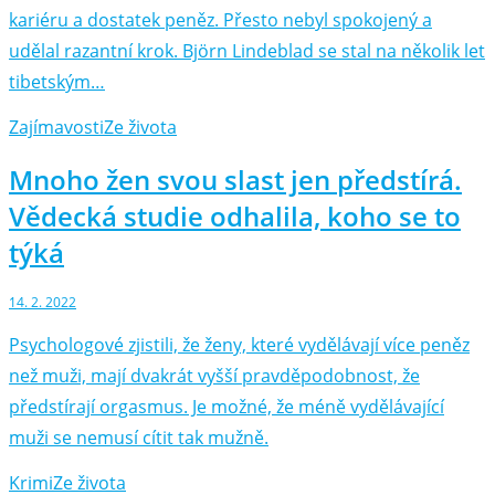
kariéru a dostatek peněz. Přesto nebyl spokojený a
udělal razantní krok. Björn Lindeblad se stal na několik let
tibetským…
Zajímavosti
Ze života
Mnoho žen svou slast jen předstírá.
Vědecká studie odhalila, koho se to
týká
14. 2. 2022
Psychologové zjistili, že ženy, které vydělávají více peněz
než muži, mají dvakrát vyšší pravděpodobnost, že
předstírají orgasmus. Je možné, že méně vydělávající
muži se nemusí cítit tak mužně.
Krimi
Ze života