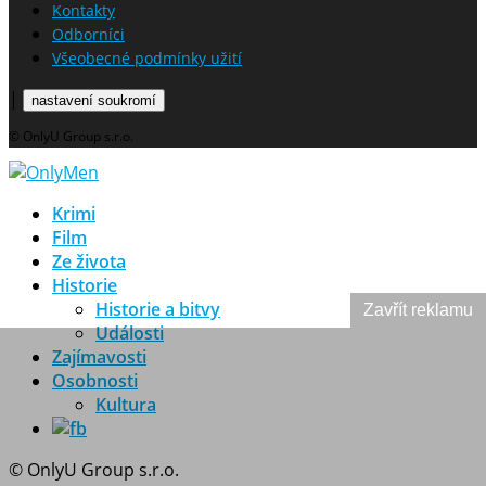
Kontakty
Odborníci
Všeobecné podmínky užití
|
nastavení soukromí
© OnlyU Group s.r.o.
Krimi
Film
Ze života
Historie
Historie a bitvy
Zavřít reklamu
Události
Zajímavosti
Osobnosti
Kultura
© OnlyU Group s.r.o.