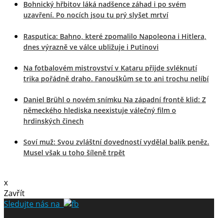
Bohnický hřbitov láká nadšence záhad i po svém
uzavření. Po nocích jsou tu prý slyšet mrtví
Rasputica: Bahno, které zpomalilo Napoleona i Hitlera,
dnes výrazně ve válce ubližuje i Putinovi
Na fotbalovém mistrovství v Kataru přijde svléknutí
trika pořádně draho. Fanouškům se to ani trochu nelíbí
Daniel Brühl o novém snímku Na západní frontě klid: Z
německého hlediska neexistuje válečný film o
hrdinských činech
Soví muž: Svou zvláštní dovedností vydělal balík peněz.
Musel však u toho šíleně trpět
x
Zavřít
Sledujte nás na