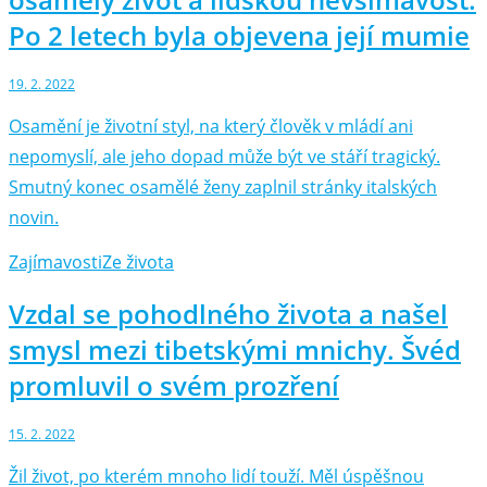
Po 2 letech byla objevena její mumie
19. 2. 2022
Osamění je životní styl, na který člověk v mládí ani
nepomyslí, ale jeho dopad může být ve stáří tragický.
Smutný konec osamělé ženy zaplnil stránky italských
novin.
Zajímavosti
Ze života
Vzdal se pohodlného života a našel
smysl mezi tibetskými mnichy. Švéd
promluvil o svém prozření
15. 2. 2022
Žil život, po kterém mnoho lidí touží. Měl úspěšnou