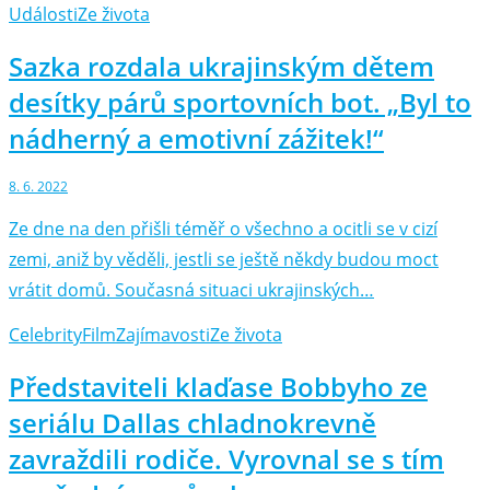
Události
Ze života
Sazka rozdala ukrajinským dětem
desítky párů sportovních bot. „Byl to
nádherný a emotivní zážitek!“
8. 6. 2022
Ze dne na den přišli téměř o všechno a ocitli se v cizí
zemi, aniž by věděli, jestli se ještě někdy budou moct
vrátit domů. Současná situaci ukrajinských…
Celebrity
Film
Zajímavosti
Ze života
Představiteli klaďase Bobbyho ze
seriálu Dallas chladnokrevně
zavraždili rodiče. Vyrovnal se s tím