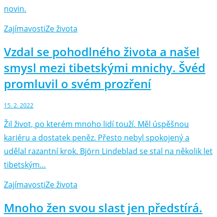
novin.
Zajímavosti
Ze života
Vzdal se pohodlného života a našel
smysl mezi tibetskými mnichy. Švéd
promluvil o svém prozření
15. 2. 2022
Žil život, po kterém mnoho lidí touží. Měl úspěšnou
kariéru a dostatek peněz. Přesto nebyl spokojený a
udělal razantní krok. Björn Lindeblad se stal na několik let
tibetským…
Zajímavosti
Ze života
Mnoho žen svou slast jen předstírá.