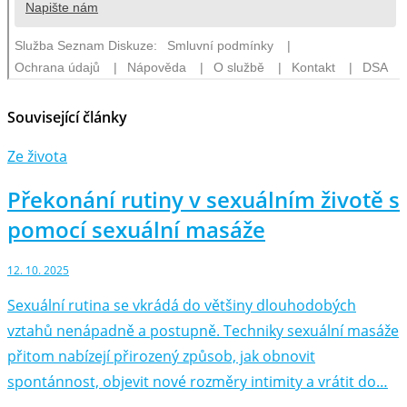
Související články
Ze života
Překonání rutiny v sexuálním životě s
pomocí sexuální masáže
12. 10. 2025
Sexuální rutina se vkrádá do většiny dlouhodobých
vztahů nenápadně a postupně. Techniky sexuální masáže
přitom nabízejí přirozený způsob, jak obnovit
spontánnost, objevit nové rozměry intimity a vrátit do…