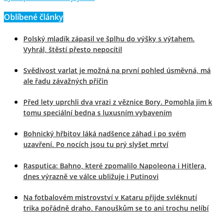
Oblíbené články
Polský mladík zápasil ve šplhu do výšky s výtahem.
Vyhrál, štěstí přesto nepocítil
Svědivost varlat je možná na první pohled úsměvná, má
ale řadu závažných příčin
Před lety uprchli dva vrazi z věznice Bory. Pomohla jim k
tomu speciální bedna s luxusním vybavením
Bohnický hřbitov láká nadšence záhad i po svém
uzavření. Po nocích jsou tu prý slyšet mrtví
Rasputica: Bahno, které zpomalilo Napoleona i Hitlera,
dnes výrazně ve válce ubližuje i Putinovi
Na fotbalovém mistrovství v Kataru přijde svléknutí
trika pořádně draho. Fanouškům se to ani trochu nelíbí