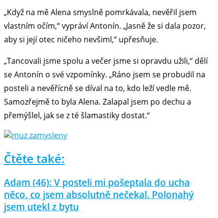
„Když na mě Alena smyslně pomrkávala, nevěřil jsem
vlastním očím,“ vypráví Antonín. „Jasně že si dala pozor,
aby si její otec ničeho nevšiml,“ upřesňuje.
„Tancovali jsme spolu a večer jsme si opravdu užili,“ dělí
se Antonín o své vzpomínky. „Ráno jsem se probudil na
posteli a nevěřícně se díval na to, kdo leží vedle mě.
Samozřejmě to byla Alena. Zalapal jsem po dechu a
přemýšlel, jak se z té šlamastiky dostat.“
Čtěte také:
Adam (46): V posteli mi pošeptala do ucha
něco, co jsem absolutně nečekal. Polonahý
jsem utekl z bytu