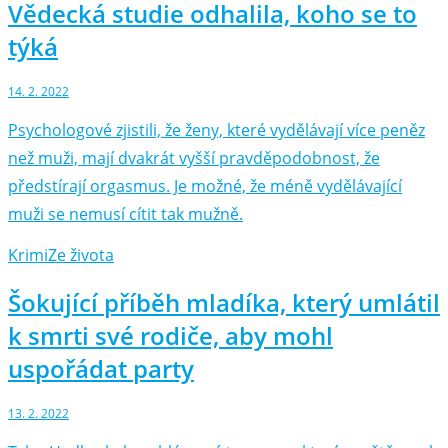
Vědecká studie odhalila, koho se to
týká
14. 2. 2022
Psychologové zjistili, že ženy, které vydělávají více peněz
než muži, mají dvakrát vyšší pravděpodobnost, že
předstírají orgasmus. Je možné, že méně vydělávající
muži se nemusí cítit tak mužně.
Krimi
Ze života
Šokující příběh mladíka, který umlátil
k smrti své rodiče, aby mohl
uspořádat party
13. 2. 2022