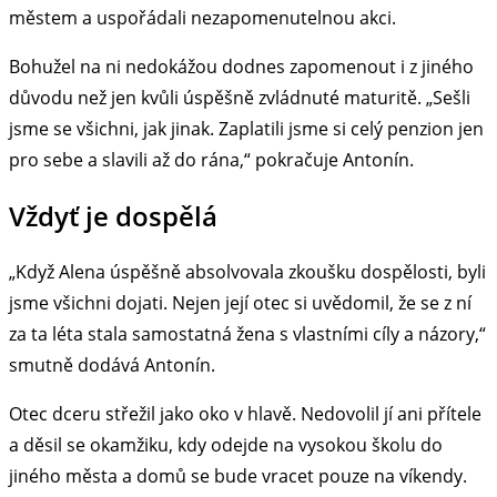
městem a uspořádali nezapomenutelnou akci.
Bohužel na ni nedokážou dodnes zapomenout i z jiného
důvodu než jen kvůli úspěšně zvládnuté maturitě. „Sešli
jsme se všichni, jak jinak. Zaplatili jsme si celý penzion jen
pro sebe a slavili až do rána,“ pokračuje Antonín.
Vždyť je dospělá
„Když Alena úspěšně absolvovala zkoušku dospělosti, byli
jsme všichni dojati. Nejen její otec si uvědomil, že se z ní
za ta léta stala samostatná žena s vlastními cíly a názory,“
smutně dodává Antonín.
Otec dceru střežil jako oko v hlavě. Nedovolil jí ani přítele
a děsil se okamžiku, kdy odejde na vysokou školu do
jiného města a domů se bude vracet pouze na víkendy.