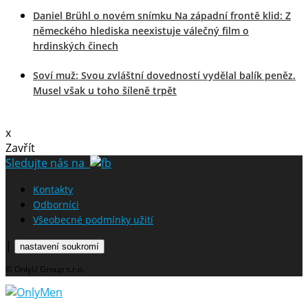
Daniel Brühl o novém snímku Na západní frontě klid: Z
německého hlediska neexistuje válečný film o
hrdinských činech
Soví muž: Svou zvláštní dovedností vydělal balík peněz.
Musel však u toho šíleně trpět
x
Zavřít
Sledujte nás na
Kontakty
Odborníci
Všeobecné podmínky užití
|
nastavení soukromí
© OnlyU Group s.r.o.