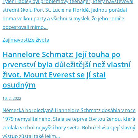
Tyler Hadley byl problémový teenager, který navštěvoval
střední školu Port St. Lucie na Floridě. Jednou pořádal
doma velkou party a všichni si mysleli, že jeho rodiče
odcestovali mimo…
Zajímavosti
Ze života
Hannelore Schmatz: Její touha po
prvenství byla důležitější než vlastní
život. Mount Everest se jí stal
osudným
10. 2. 2022
Německá horolezkyně Hannelore Schmatz dosáhla v roce
1979 nemyslitelného. Stala se teprve čtvrtou ženou, která
zdolala vrchol nejvyšší hory světa. Bohužel však její slavný
výstup zůstal také jejím…