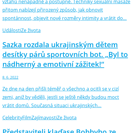
vztahů nenápadně a postupně. Techniky sexuální masáže
přitom nabízejí přirozený způsob, jak obnovit
spontánnost, objevit nové rozměry intimity a vrátit do…
Události
Ze života
Sazka rozdala ukrajinským dětem
desítky párů sportovních bot. „Byl to
nádherný a emotivní zážitek!“
8. 6. 2022
Ze dne na den přišli téměř o všechno a ocitli se v cizí
zemi, aniž by věděli, jestli se ještě někdy budou moct
vrátit domů. Současná situaci ukrajinských…
Celebrity
Film
Zajímavosti
Ze života
Představiteli klaďase Bobbyho ze