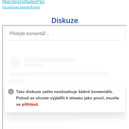
Manželství
Nález
Pes
Facebook
Linkedin
Email
Diskuze