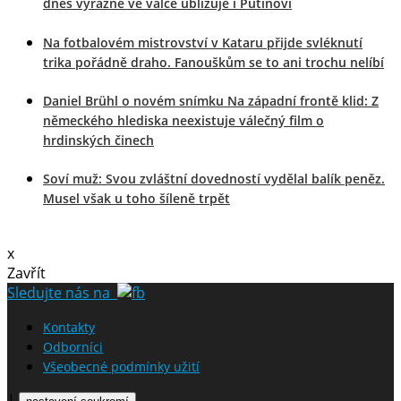
dnes výrazně ve válce ubližuje i Putinovi
Na fotbalovém mistrovství v Kataru přijde svléknutí
trika pořádně draho. Fanouškům se to ani trochu nelíbí
Daniel Brühl o novém snímku Na západní frontě klid: Z
německého hlediska neexistuje válečný film o
hrdinských činech
Soví muž: Svou zvláštní dovedností vydělal balík peněz.
Musel však u toho šíleně trpět
x
Zavřít
Sledujte nás na
Kontakty
Odborníci
Všeobecné podmínky užití
|