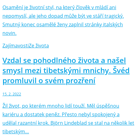
Osamění je životní styl, na který člověk v mládí ani
nepomyslí, ale jeho dopad může být ve stáří tragický.
Smutný konec osamělé ženy zaplnil stránky italských
novin.
Zajímavosti
Ze života
Vzdal se pohodlného života a našel
smysl mezi tibetskými mnichy. Švéd
promluvil o svém prozření
15. 2. 2022
Žil život, po kterém mnoho lidí touží. Měl úspěšnou
kariéru a dostatek peněz. Přesto nebyl spokojený a
udělal razantní krok. Björn Lindeblad se stal na několik let
tibetským…