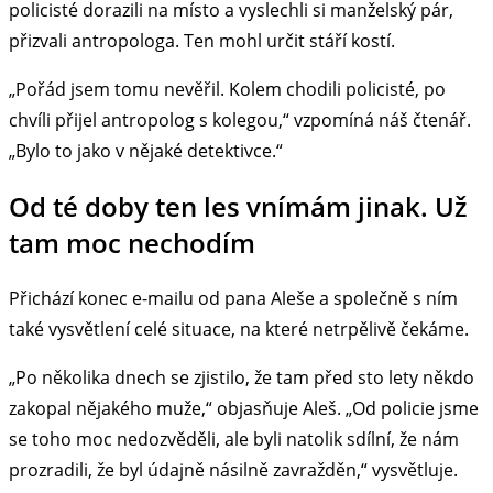
policisté dorazili na místo a vyslechli si manželský pár,
přizvali antropologa. Ten mohl určit stáří kostí.
„Pořád jsem tomu nevěřil. Kolem chodili policisté, po
chvíli přijel antropolog s kolegou,“ vzpomíná náš čtenář.
„Bylo to jako v nějaké detektivce.“
Od té doby ten les vnímám jinak. Už
tam moc nechodím
Přichází konec e-mailu od pana Aleše a společně s ním
také vysvětlení celé situace, na které netrpělivě čekáme.
„Po několika dnech se zjistilo, že tam před sto lety někdo
zakopal nějakého muže,“ objasňuje Aleš. „Od policie jsme
se toho moc nedozvěděli, ale byli natolik sdílní, že nám
prozradili, že byl údajně násilně zavražděn,“ vysvětluje.