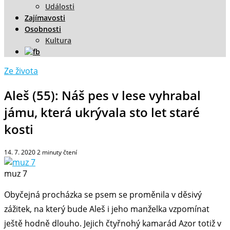
Události
Zajímavosti
Osobnosti
Kultura
Ze života
Aleš (55): Náš pes v lese vyhrabal
jámu, která ukrývala sto let staré
kosti
14. 7. 2020
2
minuty čtení
muz 7
Obyčejná procházka se psem se proměnila v děsivý
zážitek, na který bude Aleš i jeho manželka vzpomínat
ještě hodně dlouho. Jejich čtyřnohý kamarád Azor totiž v