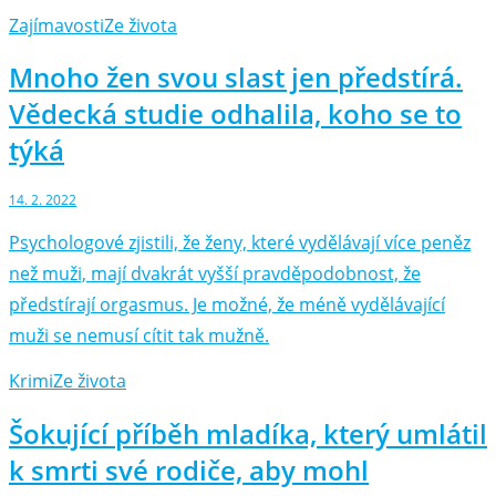
Zajímavosti
Ze života
Mnoho žen svou slast jen předstírá.
Vědecká studie odhalila, koho se to
týká
14. 2. 2022
Psychologové zjistili, že ženy, které vydělávají více peněz
než muži, mají dvakrát vyšší pravděpodobnost, že
předstírají orgasmus. Je možné, že méně vydělávající
muži se nemusí cítit tak mužně.
Krimi
Ze života
Šokující příběh mladíka, který umlátil
k smrti své rodiče, aby mohl