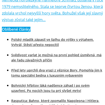
1979 nemyslitelného. Stala se teprve čtvrtou ženou, která
zdolala vrchol nejvyšší hory světa. Bohužel však její slavný
výstup zůstal také jejím…
Oblíbené články
Polský mladík zápasil ve šplhu do výšky s výtahem.
Vyhrál, štěstí přesto nepocítil
Svědivost varlat je možná na první pohled úsměvná, má
ale řadu závažných příčin
Před lety uprchli dva vrazi z věznice Bory. Pomohla jim k
tomu speciální bedna s luxusním vybavením
Bohnický hřbitov láká nadšence záhad i po svém
uzavření. Po nocích jsou tu prý slyšet mrtví
Rasputica: Bahno, které zpomalilo Napoleona i Hitlera,