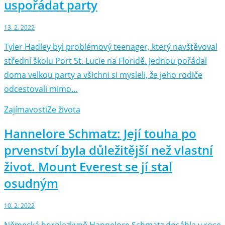
uspořádat party
13. 2. 2022
Tyler Hadley byl problémový teenager, který navštěvoval
střední školu Port St. Lucie na Floridě. Jednou pořádal
doma velkou party a všichni si mysleli, že jeho rodiče
odcestovali mimo…
Zajímavosti
Ze života
Hannelore Schmatz: Její touha po
prvenství byla důležitější než vlastní
život. Mount Everest se jí stal
osudným
10. 2. 2022
Německá horolezkyně Hannelore Schmatz dosáhla v roce