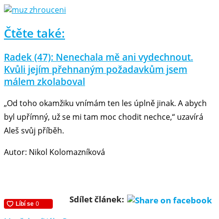
Čtěte také:
Radek (47): Nenechala mě ani vydechnout.
Kvůli jejím přehnaným požadavkům jsem
málem zkolaboval
„Od toho okamžiku vnímám ten les úplně jinak. A abych
byl upřímný, už se mi tam moc chodit nechce,“ uzavírá
Aleš svůj příběh.
Autor: Nikol Kolomazníková
Sdílet článek: