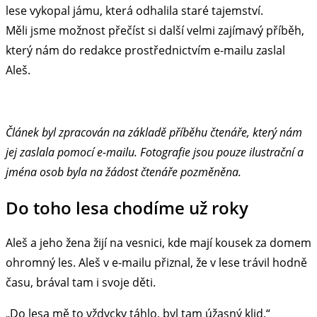
lese vykopal jámu, která odhalila staré tajemství.
Měli jsme možnost přečíst si další velmi zajímavý příběh,
který nám do redakce prostřednictvím e-mailu zaslal
Aleš.
Článek byl zpracován na základě příběhu čtenáře, který nám
jej zaslala pomocí e-mailu. Fotografie jsou pouze ilustrační a
jména osob byla na žádost čtenáře pozměněna.
Do toho lesa chodíme už roky
Aleš a jeho žena žijí na vesnici, kde mají kousek za domem
ohromný les. Aleš v e-mailu přiznal, že v lese trávil hodně
času, brával tam i svoje děti.
„Do lesa mě to vždycky táhlo, byl tam úžasný klid,“