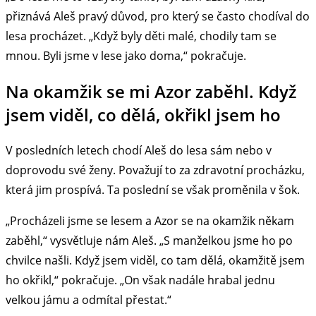
přiznává Aleš pravý důvod, pro který se často chodíval do
lesa procházet. „Když byly děti malé, chodily tam se
mnou. Byli jsme v lese jako doma,“ pokračuje.
Na okamžik se mi Azor zaběhl. Když
jsem viděl, co dělá, okřikl jsem ho
V posledních letech chodí Aleš do lesa sám nebo v
doprovodu své ženy. Považují to za zdravotní procházku,
která jim prospívá. Ta poslední se však proměnila v šok.
„Procházeli jsme se lesem a Azor se na okamžik někam
zaběhl,“ vysvětluje nám Aleš. „S manželkou jsme ho po
chvilce našli. Když jsem viděl, co tam dělá, okamžitě jsem
ho okřikl,“ pokračuje. „On však nadále hrabal jednu
velkou jámu a odmítal přestat.“