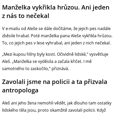
Manželka vykřikla hrůzou. Ani jeden
z nás to nečekal
V e-mailu od Aleše se dále dočítáme, že jejich pes nadále
zběsile hrabal. Poté manželka pana Aleše vykřikla hrůzou.
To, co jejich pes v lese vyhrabal, ani jeden z nich nečekal.
„Mezi kupou hlíny byly kosti. Očividně lidské,“ vysvětluje
Aleš. „Manželka se vyděsila a začala křičet. I mě
samotného to zaskočilo,“ přiznává.
Zavolali jsme na policii a ta přizvala
antropologa
Aleš ani jeho žena nemohli vědět, jak dlouho tam ostatky
lidského těla jsou, proto okamžitě zavolali policii. Když