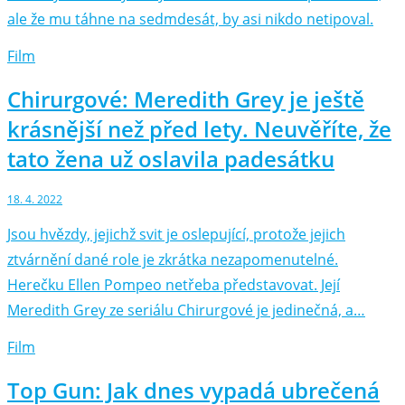
ale že mu táhne na sedmdesát, by asi nikdo netipoval.
Film
Chirurgové: Meredith Grey je ještě
krásnější než před lety. Neuvěříte, že
tato žena už oslavila padesátku
18. 4. 2022
Jsou hvězdy, jejichž svit je oslepující, protože jejich
ztvárnění dané role je zkrátka nezapomenutelné.
Herečku Ellen Pompeo netřeba představovat. Její
Meredith Grey ze seriálu Chirurgové je jedinečná, a…
Film
Top Gun: Jak dnes vypadá ubrečená