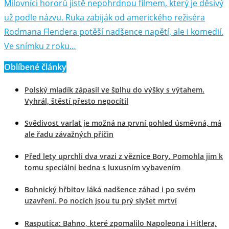
Milovníci hororů jistě nepohrdnou filmem, který je děsivý
už podle názvu. Ruka zabiják od amerického režiséra
Rodmana Flendera potěší nadšence napětí, ale i komedií.
Ve snímku z roku…
Oblíbené články
Polský mladík zápasil ve šplhu do výšky s výtahem.
Vyhrál, štěstí přesto nepocítil
Svědivost varlat je možná na první pohled úsměvná, má
ale řadu závažných příčin
Před lety uprchli dva vrazi z věznice Bory. Pomohla jim k
tomu speciální bedna s luxusním vybavením
Bohnický hřbitov láká nadšence záhad i po svém
uzavření. Po nocích jsou tu prý slyšet mrtví
Rasputica: Bahno, které zpomalilo Napoleona i Hitlera,