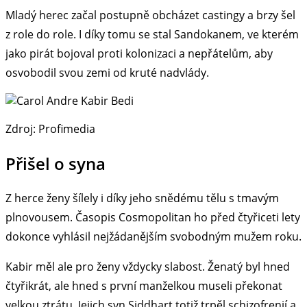
Mladý herec začal postupně obcházet castingy a brzy šel
z role do role. I díky tomu se stal Sandokanem, ve kterém
jako pirát bojoval proti kolonizaci a nepřátelům, aby
osvobodil svou zemi od kruté nadvlády.
Zdroj: Profimedia
Přišel o syna
Z herce ženy šílely i díky jeho snědému tělu s tmavým
plnovousem. Časopis Cosmopolitan ho před čtyřiceti lety
dokonce vyhlásil nejžádanějším svobodným mužem roku.
Kabir měl ale pro ženy vždycky slabost. Ženatý byl hned
čtyřikrát, ale hned s první manželkou museli překonat
velkou ztrátu. Jejich syn Siddhart totiž trpěl schizofrenií a