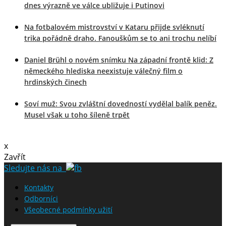
dnes výrazně ve válce ubližuje i Putinovi
Na fotbalovém mistrovství v Kataru přijde svléknutí
trika pořádně draho. Fanouškům se to ani trochu nelíbí
Daniel Brühl o novém snímku Na západní frontě klid: Z
německého hlediska neexistuje válečný film o
hrdinských činech
Soví muž: Svou zvláštní dovedností vydělal balík peněz.
Musel však u toho šíleně trpět
x
Zavřít
Sledujte nás na
Kontakty
Odborníci
Všeobecné podmínky užití