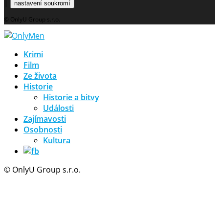
|
nastavení soukromí
© OnlyU Group s.r.o.
Krimi
Film
Ze života
Historie
Historie a bitvy
Události
Zajímavosti
Osobnosti
Kultura
© OnlyU Group s.r.o.