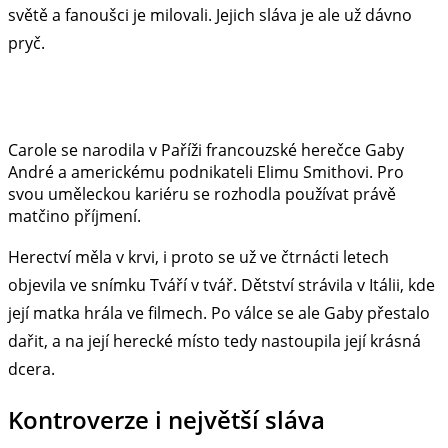
světě a fanoušci je milovali. Jejich sláva je ale už dávno
pryč.
Carole se narodila v Paříži francouzské herečce Gaby
André a americkému podnikateli Elimu Smithovi. Pro
svou uměleckou kariéru se rozhodla používat právě
matčino příjmení.
Herectví měla v krvi, i proto se už ve čtrnácti letech
objevila ve snímku Tváří v tvář. Dětství strávila v Itálii, kde
její matka hrála ve filmech. Po válce se ale Gaby přestalo
dařit, a na její herecké místo tedy nastoupila její krásná
dcera.
Kontroverze i největší sláva