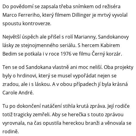
Do povědomí se zapsala třeba snímkem od režiséra
Marco Ferreriho, který filmem Dillinger je mrtvý vyvolal
spoustu kontroverze.
Největší úspěch ale přišel s rolí Marianny, Sandokanovy
lásky ze stejnojmenného seriálu. S hercem Kabirem
Bedim se potkala i v roce 1976 ve filmu Černý korzár.
Ten se od Sandokana vlastně ani moc neliší. Oba projekty
byly o hrdinovi, který se musel vypořádat nejen se
zradou, ale i s láskou. A v obou případech jí byla krásná
Carole André.
Tu po dokončení natáčení stihla krutá zpráva. Její rodiče
totiž tragicky zemřeli. Aby se herečka s touto zprávou
vyrovnala, na čas opustila hereckou branži a věnovala se
rodině.