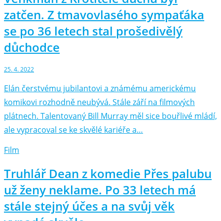
zatčen. Z tmavovlasého sympaťáka
se po 36 letech stal prošedivělý
důchodce
25. 4. 2022
Elán čerstvému jubilantovi a známému americkému
komikovi rozhodně neubývá. Stále září na filmových
plátnech. Talentovaný Bill Murray měl sice bouřlivé mládí,
ale vypracoval se ke skvělé kariéře a…
Film
Truhlář Dean z komedie Přes palubu
už ženy neklame. Po 33 letech má
stále stejný účes a na svůj věk