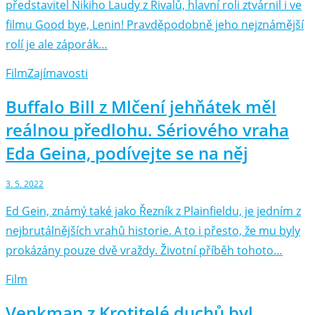
představitel Nikiho Laudy z Rivalů, hlavní roli ztvárnil i ve
filmu Good bye, Lenin! Pravděpodobně jeho nejznámější
rolí je ale záporák…
Film
Zajímavosti
Buffalo Bill z Mlčení jehňátek měl
reálnou předlohu. Sériového vraha
Eda Geina, podívejte se na něj
3. 5. 2022
Ed Gein, známý také jako Řezník z Plainfieldu, je jedním z
nejbrutálnějších vrahů historie. A to i přesto, že mu byly
prokázány pouze dvě vraždy. Životní příběh tohoto…
Film
Venkman z Krotitelé duchů byl