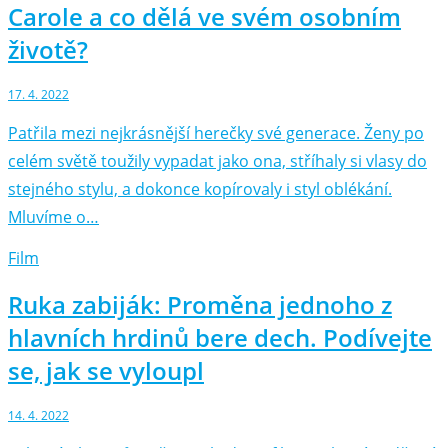
Carole a co dělá ve svém osobním
životě?
17. 4. 2022
Patřila mezi nejkrásnější herečky své generace. Ženy po
celém světě toužily vypadat jako ona, stříhaly si vlasy do
stejného stylu, a dokonce kopírovaly i styl oblékání.
Mluvíme o…
Film
Ruka zabiják: Proměna jednoho z
hlavních hrdinů bere dech. Podívejte
se, jak se vyloupl
14. 4. 2022