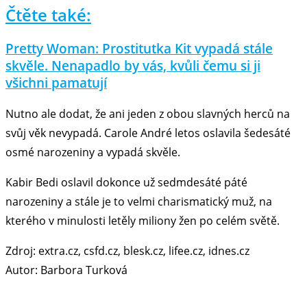
Čtěte také:
Pretty Woman: Prostitutka Kit vypadá stále
skvěle. Nenapadlo by vás, kvůli čemu si ji
všichni pamatují
Nutno ale dodat, že ani jeden z obou slavných herců na
svůj věk nevypadá. Carole André letos oslavila šedesáté
osmé narozeniny a vypadá skvěle.
Kabir Bedi oslavil dokonce už sedmdesáté páté
narozeniny a stále je to velmi charismatický muž, na
kterého v minulosti letěly miliony žen po celém světě.
Zdroj: extra.cz, csfd.cz, blesk.cz, lifee.cz, idnes.cz
Autor: Barbora Turková