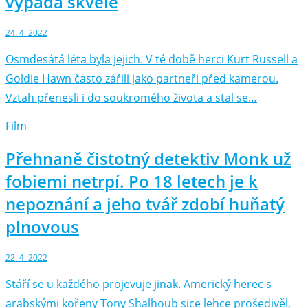
vypadá skvěle
24. 4. 2022
Osmdesátá léta byla jejich. V té době herci Kurt Russell a
Goldie Hawn často zářili jako partneři před kamerou.
Vztah přenesli i do soukromého života a stal se…
Film
Přehnaně čistotný detektiv Monk už
fobiemi netrpí. Po 18 letech je k
nepoznání a jeho tvář zdobí huňatý
plnovous
22. 4. 2022
Stáří se u každého projevuje jinak. Americký herec s
arabskými kořeny Tony Shalhoub sice lehce prošedivěl,