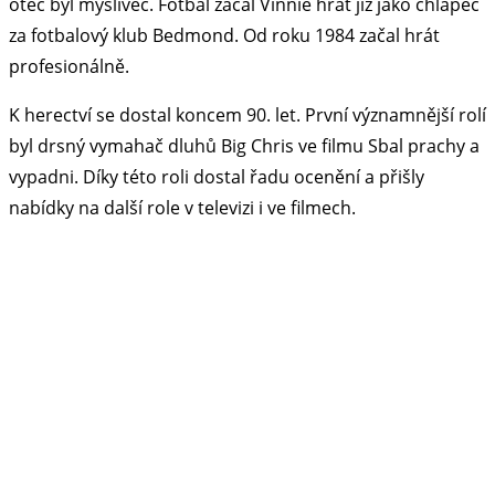
otec byl myslivec. Fotbal začal Vinnie hrát již jako chlapec
za fotbalový klub Bedmond. Od roku 1984 začal hrát
profesionálně.
K herectví se dostal koncem 90. let. První významnější rolí
byl drsný vymahač dluhů Big Chris ve filmu Sbal prachy a
vypadni. Díky této roli dostal řadu ocenění a přišly
nabídky na další role v televizi i ve filmech.