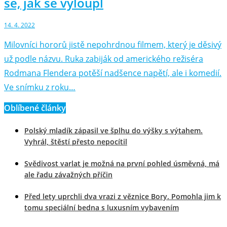
se, jak se vyloupl
14. 4. 2022
Milovníci hororů jistě nepohrdnou filmem, který je děsivý
už podle názvu. Ruka zabiják od amerického režiséra
Rodmana Flendera potěší nadšence napětí, ale i komedií.
Ve snímku z roku…
Oblíbené články
Polský mladík zápasil ve šplhu do výšky s výtahem.
Vyhrál, štěstí přesto nepocítil
Svědivost varlat je možná na první pohled úsměvná, má
ale řadu závažných příčin
Před lety uprchli dva vrazi z věznice Bory. Pomohla jim k
tomu speciální bedna s luxusním vybavením