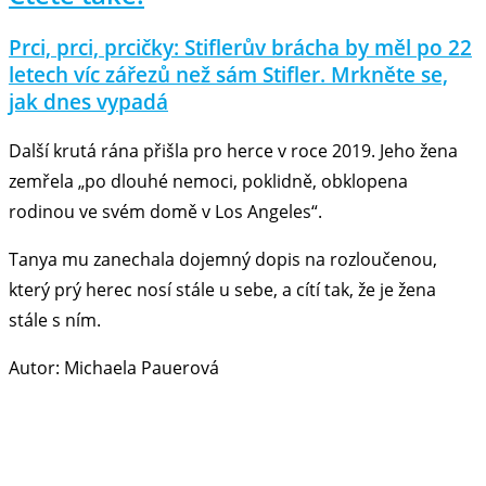
Prci, prci, prcičky: Stiflerův brácha by měl po 22
letech víc zářezů než sám Stifler. Mrkněte se,
jak dnes vypadá
Další krutá rána přišla pro herce v roce 2019. Jeho žena
zemřela „po dlouhé nemoci, poklidně, obklopena
rodinou ve svém domě v Los Angeles“.
Tanya mu zanechala dojemný dopis na rozloučenou,
který prý herec nosí stále u sebe, a cítí tak, že je žena
stále s ním.
Autor: Michaela Pauerová