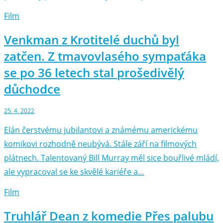
Film
Venkman z Krotitelé duchů byl
zatčen. Z tmavovlasého sympaťáka
se po 36 letech stal prošedivělý
důchodce
25. 4. 2022
Elán čerstvému jubilantovi a známému americkému
komikovi rozhodně neubývá. Stále září na filmových
plátnech. Talentovaný Bill Murray měl sice bouřlivé mládí,
ale vypracoval se ke skvělé kariéře a…
Film
Truhlář Dean z komedie Přes palubu