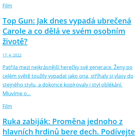
Film
Top Gun: Jak dnes vypadá ubrečená
Carole a co dělá ve svém osobním
životě?
17. 4. 2022
Patřila mezi nejkrásnější herečky své generace. Ženy po
celém světě toužily vypadat jako ona, stříhaly si vlasy do
stejného stylu, a dokonce kopírovaly i styl oblékání.
Mluvíme o…
Film
Ruka zabiják: Proměna jednoho z
hlavních hrdinů bere dech. Podívejte