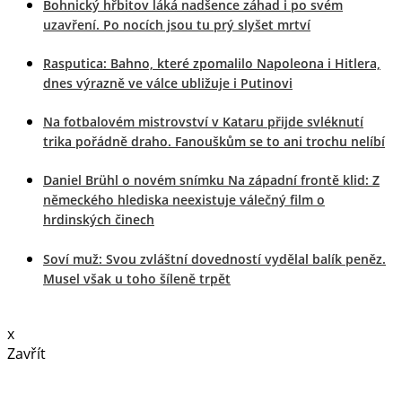
Bohnický hřbitov láká nadšence záhad i po svém
uzavření. Po nocích jsou tu prý slyšet mrtví
Rasputica: Bahno, které zpomalilo Napoleona i Hitlera,
dnes výrazně ve válce ubližuje i Putinovi
Na fotbalovém mistrovství v Kataru přijde svléknutí
trika pořádně draho. Fanouškům se to ani trochu nelíbí
Daniel Brühl o novém snímku Na západní frontě klid: Z
německého hlediska neexistuje válečný film o
hrdinských činech
Soví muž: Svou zvláštní dovedností vydělal balík peněz.
Musel však u toho šíleně trpět
x
Zavřít