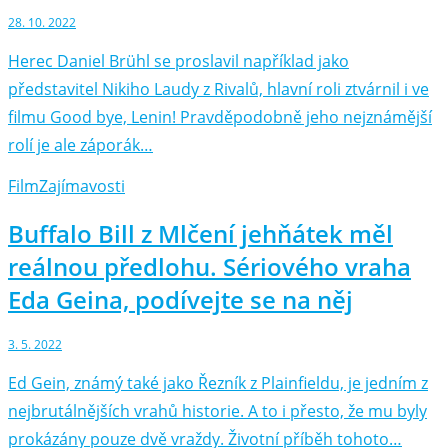
28. 10. 2022
Herec Daniel Brühl se proslavil například jako
představitel Nikiho Laudy z Rivalů, hlavní roli ztvárnil i ve
filmu Good bye, Lenin! Pravděpodobně jeho nejznámější
rolí je ale záporák…
Film
Zajímavosti
Buffalo Bill z Mlčení jehňátek měl
reálnou předlohu. Sériového vraha
Eda Geina, podívejte se na něj
3. 5. 2022
Ed Gein, známý také jako Řezník z Plainfieldu, je jedním z
nejbrutálnějších vrahů historie. A to i přesto, že mu byly
prokázány pouze dvě vraždy. Životní příběh tohoto…