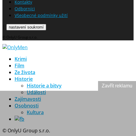
Kontakty
Odborníci
Všeobecné podmínky užití
|
nastavení soukromí
© OnlyU Group s.r.o.
Krimi
Film
Ze života
Historie
Historie a bitvy
Zavřít reklamu
Události
Zajímavosti
Osobnosti
Kultura
© OnlyU Group s.r.o.