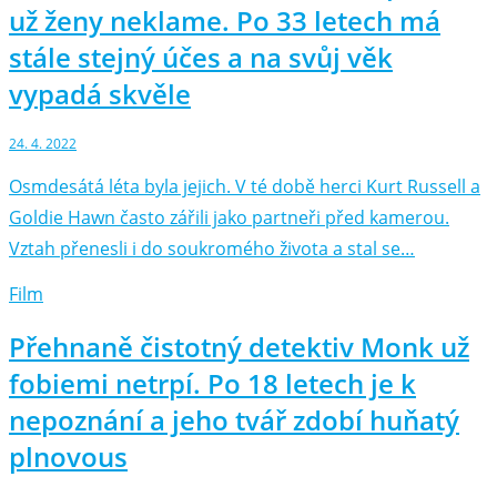
už ženy neklame. Po 33 letech má
stále stejný účes a na svůj věk
vypadá skvěle
24. 4. 2022
Osmdesátá léta byla jejich. V té době herci Kurt Russell a
Goldie Hawn často zářili jako partneři před kamerou.
Vztah přenesli i do soukromého života a stal se…
Film
Přehnaně čistotný detektiv Monk už
fobiemi netrpí. Po 18 letech je k
nepoznání a jeho tvář zdobí huňatý
plnovous