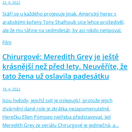
22. 4. 2022
Stáří se u každého projevuje jinak. Americký herec s
arabskými kořeny Tony Shalhoub sice lehce prošedivěl,
ale že mu táhne na sedmdesát, by asi nikdo netipoval.
Film
Chirurgové: Meredith Grey je ještě
krásnější než před lety. Neuvěříte, že
tato žena už oslavila padesátku
18. 4. 2022
Jsou hvězdy, jejichž svit je oslepující, protože jejich
ztvárnění dané role je zkrátka nezapomenutelné.
Herečku Ellen Pompeo netřeba představovat. Její
Meredith Grey ze seriálu Chirurgové je jedinečná, a…