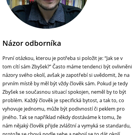
Názor odborníka
První otázkou, kterou je potřeba si položit je: “Jak se v
tom cítí sám Zbyšek?” Často máme tendenci být ovlivněni
názory svého okolí, avšak je zapotřebí si uvědomit, že na
prvním místě by měl být vždy člověk sám. Pokud je tedy
Zbyšek se současnou situací spokojen, neměl by to být
problém. Každý člověk je specifická bytost, a tak to, co
vyhovuje jednomu, může být podivností či peklem pro
jiného. Tak se například někdy dostáváme k tomu, že
nám nějaký člověk přijde zvláštní a vymyká se standardu,
protože se chová podle sebe a nebojí se to dát okolí