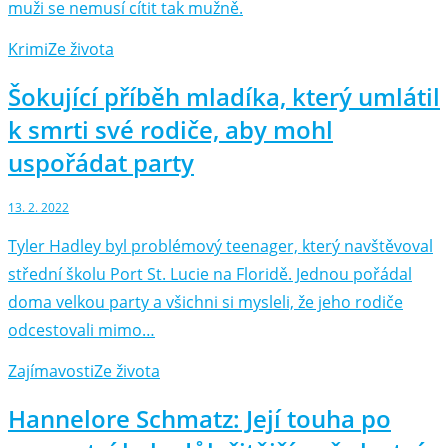
muži se nemusí cítit tak mužně.
Krimi
Ze života
Šokující příběh mladíka, který umlátil
k smrti své rodiče, aby mohl
uspořádat party
13. 2. 2022
Tyler Hadley byl problémový teenager, který navštěvoval
střední školu Port St. Lucie na Floridě. Jednou pořádal
doma velkou party a všichni si mysleli, že jeho rodiče
odcestovali mimo…
Zajímavosti
Ze života
Hannelore Schmatz: Její touha po