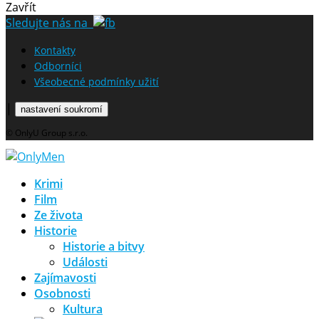
Zavřít
Sledujte nás na
Kontakty
Odborníci
Všeobecné podmínky užití
|
nastavení soukromí
© OnlyU Group s.r.o.
Krimi
Film
Ze života
Historie
Historie a bitvy
Události
Zajímavosti
Osobnosti
Kultura