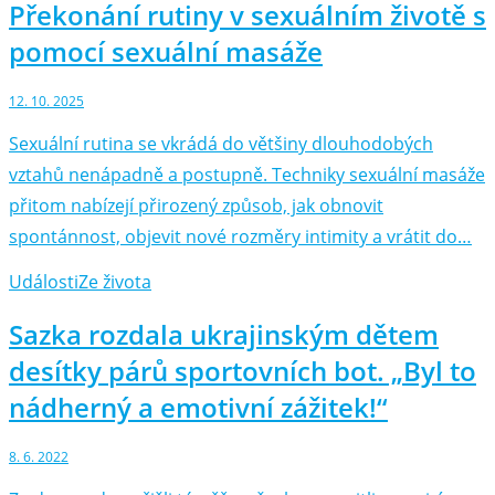
Překonání rutiny v sexuálním životě s
pomocí sexuální masáže
12. 10. 2025
Sexuální rutina se vkrádá do většiny dlouhodobých
vztahů nenápadně a postupně. Techniky sexuální masáže
přitom nabízejí přirozený způsob, jak obnovit
spontánnost, objevit nové rozměry intimity a vrátit do…
Události
Ze života
Sazka rozdala ukrajinským dětem
desítky párů sportovních bot. „Byl to
nádherný a emotivní zážitek!“
8. 6. 2022