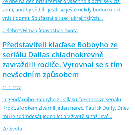
Ze dne na den přišli téměř o všechno a ocitli se v cizí
zemi, aniž by věděli, jestli se ještě někdy budou moct
vrátit domů. Současná situaci ukrajinských…
Celebrity
Film
Zajímavosti
Ze života
Představiteli klaďase Bobbyho ze
seriálu Dallas chladnokrevně
zavraždili rodiče. Vyrovnal se s tím
nevšedním způsobem
23. 2. 2022
Legendárního Bobbyho z Dallasu či Franka ze seriálu
Krok za krokem ztvárnil jeden herec, Patrick Duffy. Dnes
mu je sedmdesát jedna let a v životě si zažil své…
Ze života