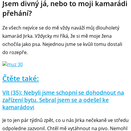
Jsem divný já, nebo to moji kamarádi
přehání?
Ze všech nejvíce se do mě vždy naváží můj dlouholetý
kamarád Jirka. Vždycky mi říká, že si mě moje žena
ochočila jako psa. Nejednou jsme se kvůli tomu dostali
do rozepře.
Čtěte také:
Vít (35): Nebyli jsme schopní se dohodnout na
zařízení bytu. Sebral jsem se a odešel ke
kamarádovi
Je to jen pár týdnů zpět, co u nás Jirka nečekaně ve středu
odpoledne zazvonil. Chtěl mě vytáhnout na pivo. Nemohl