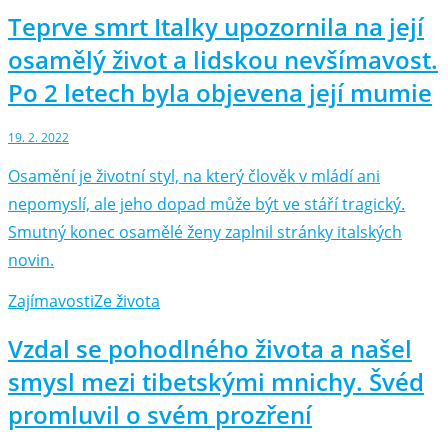
Teprve smrt Italky upozornila na její
osamělý život a lidskou nevšímavost.
Po 2 letech byla objevena její mumie
19. 2. 2022
Osamění je životní styl, na který člověk v mládí ani
nepomyslí, ale jeho dopad může být ve stáří tragický.
Smutný konec osamělé ženy zaplnil stránky italských
novin.
Zajímavosti
Ze života
Vzdal se pohodlného života a našel
smysl mezi tibetskými mnichy. Švéd
promluvil o svém prozření