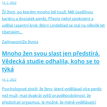
15. 2. 2022
Žil život, po kterém mnoho lidí touží. Měl úspěšnou
kariéru a dostatek peněz. Přesto nebyl spokojený a
udělal razantní krok. Björn Lindeblad se stal na několik let
tibetským…
Zajímavosti
Ze života
Mnoho žen svou slast jen předstírá.
Vědecká studie odhalila, koho se to
týká
14. 2. 2022
Psychologové zjistili, že ženy, které vydělávají více peněz
než muži, mají dvakrát vyšší pravděpodobnost, že
předstírají orgasmus. Je možné, že méně vydělávající