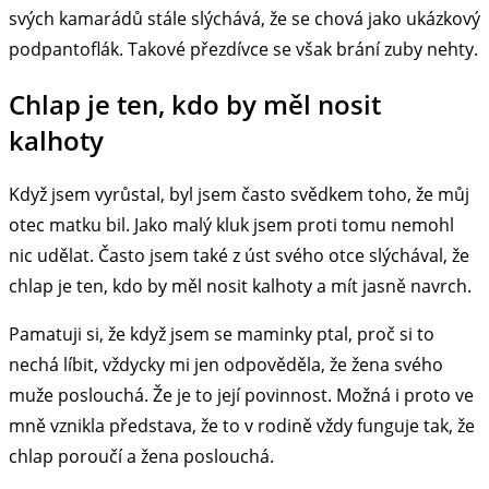
svých kamarádů stále slýchává, že se chová jako ukázkový
podpantoflák. Takové přezdívce se však brání zuby nehty.
Chlap je ten, kdo by měl nosit
kalhoty
Když jsem vyrůstal, byl jsem často svědkem toho, že můj
otec matku bil. Jako malý kluk jsem proti tomu nemohl
nic udělat. Často jsem také z úst svého otce slýchával, že
chlap je ten, kdo by měl nosit kalhoty a mít jasně navrch.
Pamatuji si, že když jsem se maminky ptal, proč si to
nechá líbit, vždycky mi jen odpověděla, že žena svého
muže poslouchá. Že je to její povinnost. Možná i proto ve
mně vznikla představa, že to v rodině vždy funguje tak, že
chlap poroučí a žena poslouchá.