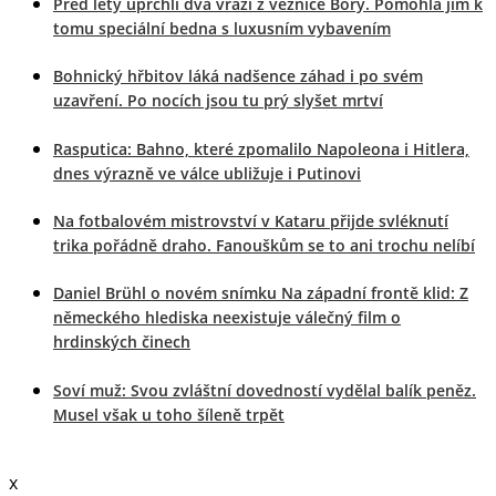
Před lety uprchli dva vrazi z věznice Bory. Pomohla jim k
tomu speciální bedna s luxusním vybavením
Bohnický hřbitov láká nadšence záhad i po svém
uzavření. Po nocích jsou tu prý slyšet mrtví
Rasputica: Bahno, které zpomalilo Napoleona i Hitlera,
dnes výrazně ve válce ubližuje i Putinovi
Na fotbalovém mistrovství v Kataru přijde svléknutí
trika pořádně draho. Fanouškům se to ani trochu nelíbí
Daniel Brühl o novém snímku Na západní frontě klid: Z
německého hlediska neexistuje válečný film o
hrdinských činech
Soví muž: Svou zvláštní dovedností vydělal balík peněz.
Musel však u toho šíleně trpět
x