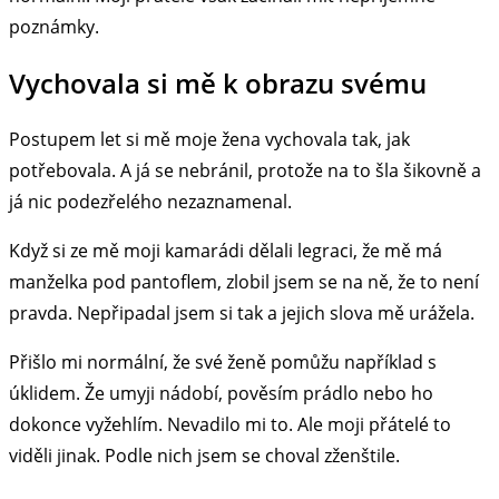
poznámky.
Vychovala si mě k obrazu svému
Postupem let si mě moje žena vychovala tak, jak
potřebovala. A já se nebránil, protože na to šla šikovně a
já nic podezřelého nezaznamenal.
Když si ze mě moji kamarádi dělali legraci, že mě má
manželka pod pantoflem, zlobil jsem se na ně, že to není
pravda. Nepřipadal jsem si tak a jejich slova mě urážela.
Přišlo mi normální, že své ženě pomůžu například s
úklidem. Že umyji nádobí, pověsím prádlo nebo ho
dokonce vyžehlím. Nevadilo mi to. Ale moji přátelé to
viděli jinak. Podle nich jsem se choval zženštile.