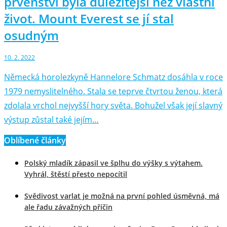
prvenství byla důležitější než vlastní
život. Mount Everest se jí stal
osudným
10. 2. 2022
Německá horolezkyně Hannelore Schmatz dosáhla v roce
1979 nemyslitelného. Stala se teprve čtvrtou ženou, která
zdolala vrchol nejvyšší hory světa. Bohužel však její slavný
výstup zůstal také jejím…
Oblíbené články
Polský mladík zápasil ve šplhu do výšky s výtahem.
Vyhrál, štěstí přesto nepocítil
Svědivost varlat je možná na první pohled úsměvná, má
ale řadu závažných příčin