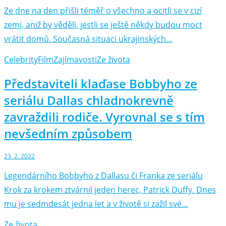
Ze dne na den přišli téměř o všechno a ocitli se v cizí
zemi, aniž by věděli, jestli se ještě někdy budou moct
vrátit domů. Současná situaci ukrajinských…
Celebrity
Film
Zajímavosti
Ze života
Představiteli klaďase Bobbyho ze
seriálu Dallas chladnokrevně
zavraždili rodiče. Vyrovnal se s tím
nevšedním způsobem
23. 2. 2022
Legendárního Bobbyho z Dallasu či Franka ze seriálu
Krok za krokem ztvárnil jeden herec, Patrick Duffy. Dnes
mu je sedmdesát jedna let a v životě si zažil své…
Ze života