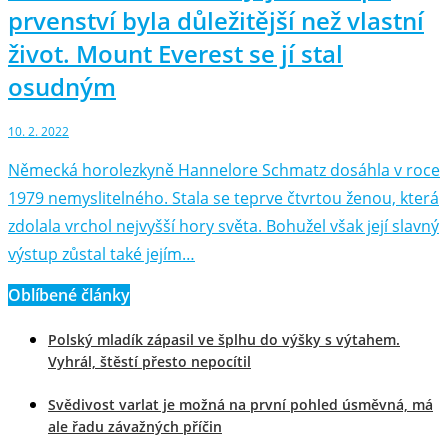
prvenství byla důležitější než vlastní
život. Mount Everest se jí stal
osudným
10. 2. 2022
Německá horolezkyně Hannelore Schmatz dosáhla v roce
1979 nemyslitelného. Stala se teprve čtvrtou ženou, která
zdolala vrchol nejvyšší hory světa. Bohužel však její slavný
výstup zůstal také jejím…
Oblíbené články
Polský mladík zápasil ve šplhu do výšky s výtahem.
Vyhrál, štěstí přesto nepocítil
Svědivost varlat je možná na první pohled úsměvná, má
ale řadu závažných příčin