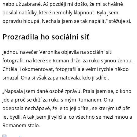
nebo už zabrané. Až později mi došlo, že mi schválně
posílal nabídky, které nemohly klapnout. Byla jsem
opravdu hloupá. Nechala jsem se tak napálit,“ stěžuje si.
Prozradila ho sociální síť
Jednou navečer Veronika objevila na sociální síti
fotografii, na které se Roman držel za ruku s jinou ženou.
Chtěla ji okomentovat, fotografii ale velmi rychle někdo
smazal. Ona si však zapamatovala, kdo ji sdílel.
„Napsala jsem dané osobě zprávu. Ptala jsem se, o koho
jde a proč se drží za ruku s mým Romanem. Ona
odepsala nechápavě, že je to její přítel, se kterým už pět
let bydlí. A tak jsem jí vylíčila, co všechno se mezi mnou a
Romanem stalo.