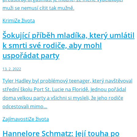
muži se nemusí cítit tak mužně.
Krimi
Ze života
Šokující příběh mladíka, který umlátil
k smrti své rodiče, aby mohl
uspořádat party
13. 2. 2022
Tyler Hadley byl problémový teenager, který navštěvoval
střední školu Port St. Lucie na Floridě. Jednou pořádal
doma velkou party a všichni si mysleli, že jeho rodiče
odcestovali mimo…
Zajímavosti
Ze života
Hannelore Schmatz: Její touha po