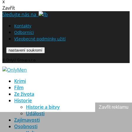
x
Zavřít
Sledujte nás na
Kontakty
Odborníci
Všeobecné podmínky užití
|
nastavení soukromí
© OnlyU Group s.r.o.
Krimi
Film
Ze života
Historie
Historie a bitvy
Zavřít reklamu
Události
Zajímavosti
Osobnosti