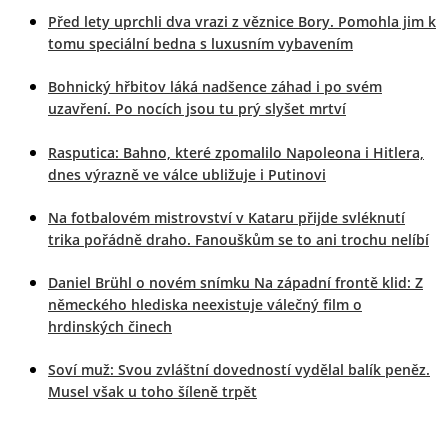
Před lety uprchli dva vrazi z věznice Bory. Pomohla jim k
tomu speciální bedna s luxusním vybavením
Bohnický hřbitov láká nadšence záhad i po svém
uzavření. Po nocích jsou tu prý slyšet mrtví
Rasputica: Bahno, které zpomalilo Napoleona i Hitlera,
dnes výrazně ve válce ubližuje i Putinovi
Na fotbalovém mistrovství v Kataru přijde svléknutí
trika pořádně draho. Fanouškům se to ani trochu nelíbí
Daniel Brühl o novém snímku Na západní frontě klid: Z
německého hlediska neexistuje válečný film o
hrdinských činech
Soví muž: Svou zvláštní dovedností vydělal balík peněz.
Musel však u toho šíleně trpět