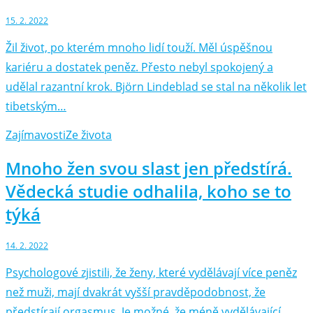
15. 2. 2022
Žil život, po kterém mnoho lidí touží. Měl úspěšnou
kariéru a dostatek peněz. Přesto nebyl spokojený a
udělal razantní krok. Björn Lindeblad se stal na několik let
tibetským…
Zajímavosti
Ze života
Mnoho žen svou slast jen předstírá.
Vědecká studie odhalila, koho se to
týká
14. 2. 2022
Psychologové zjistili, že ženy, které vydělávají více peněz
než muži, mají dvakrát vyšší pravděpodobnost, že
předstírají orgasmus. Je možné, že méně vydělávající