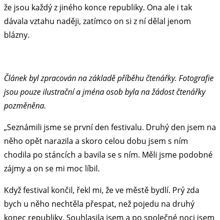
že jsou každý z jiného konce republiky. Ona ale i tak
dávala vztahu naději, zatímco on si z ní dělal jenom
blázny.
Článek byl zpracován na základě příběhu čtenářky. Fotografie
jsou pouze ilustrační a jména osob byla na žádost čtenářky
pozměněna.
„Seznámili jsme se první den festivalu. Druhý den jsem na
něho opět narazila a skoro celou dobu jsem s ním
chodila po stáncích a bavila se s ním. Měli jsme podobné
zájmy a on se mi moc líbil.
Když festival končil, řekl mi, že ve městě bydlí. Prý zda
bych u něho nechtěla přespat, než pojedu na druhý
konec republiky. Souhlasila jsem a po společné noci jsem