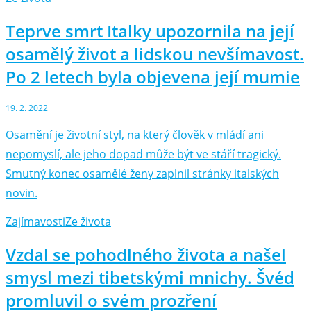
Teprve smrt Italky upozornila na její
osamělý život a lidskou nevšímavost.
Po 2 letech byla objevena její mumie
19. 2. 2022
Osamění je životní styl, na který člověk v mládí ani
nepomyslí, ale jeho dopad může být ve stáří tragický.
Smutný konec osamělé ženy zaplnil stránky italských
novin.
Zajímavosti
Ze života
Vzdal se pohodlného života a našel
smysl mezi tibetskými mnichy. Švéd
promluvil o svém prozření