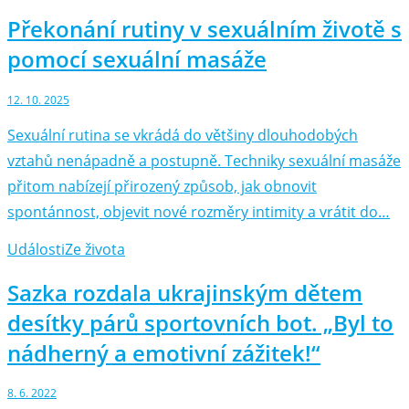
Překonání rutiny v sexuálním životě s
pomocí sexuální masáže
12. 10. 2025
Sexuální rutina se vkrádá do většiny dlouhodobých
vztahů nenápadně a postupně. Techniky sexuální masáže
přitom nabízejí přirozený způsob, jak obnovit
spontánnost, objevit nové rozměry intimity a vrátit do…
Události
Ze života
Sazka rozdala ukrajinským dětem
desítky párů sportovních bot. „Byl to
nádherný a emotivní zážitek!“
8. 6. 2022