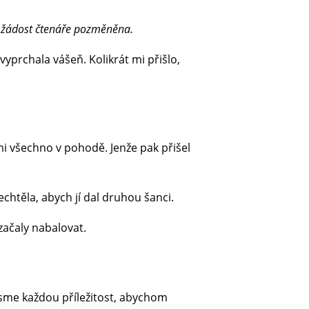
a žádost čtenáře pozměněna.
yprchala vášeň. Kolikrát mi přišlo,
i všechno v pohodě. Jenže pak přišel
echtěla, abych jí dal druhou šanci.
začaly nabalovat.
 jsme každou příležitost, abychom