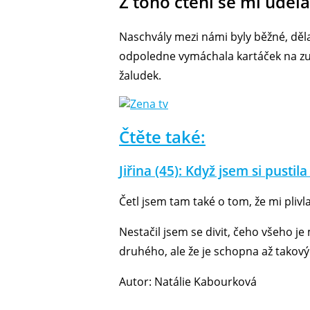
Z toho čtení se mi uděla
Naschvály mezi námi byly běžné, dělal
odpoledne vymáchala kartáček na zub
žaludek.
Čtěte také:
Jiřina (45): Když jsem si pusti
Četl jsem tam také o tom, že mi plivl
Nestačil jsem se divit, čeho všeho j
druhého, ale že je schopna až takový
Autor: Natálie Kabourková