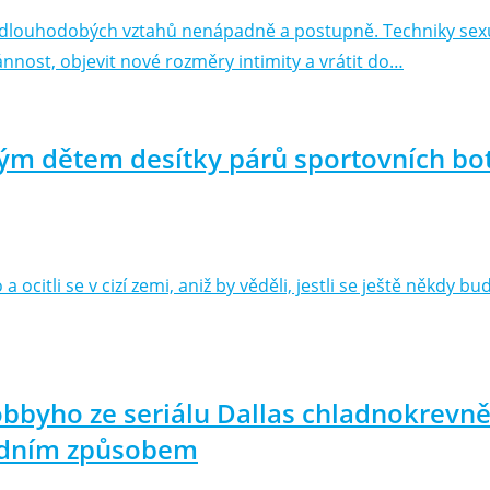
y dlouhodobých vztahů nenápadně a postupně. Techniky sexu
nnost, objevit nové rozměry intimity a vrátit do…
ým dětem desítky párů sportovních bot
a ocitli se v cizí zemi, aniž by věděli, jestli se ještě někdy
obbyho ze seriálu Dallas chladnokrevně 
šedním způsobem