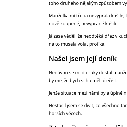
toho druhého nějakým způsobem vyto
Manželka mi třeba nevyprala košile, 
nově koupené, nevyprané košili.
Já zase věděl, že neodtéká dřez v kuc
na to musela volat profíka.
Našel jsem její deník
Nedávno se mi do ruky dostal manžel
by mě, že bych si ho měl přečíst.
Jenže situace mezi námi byla úplně ně
Nestačil jsem se divit, co všechno t
horších věcech.