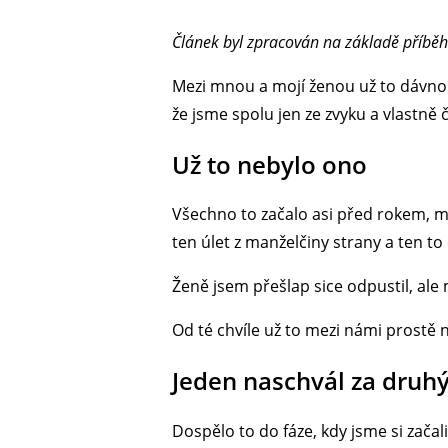
Článek byl zpracován na základě příběh
Mezi mnou a mojí ženou už to dávno n
že jsme spolu jen ze zvyku a vlastně
Už to nebylo ono
Všechno to začalo asi před rokem, m
ten úlet z manželčiny strany a ten to
Ženě jsem přešlap sice odpustil, ale 
Od té chvíle už to mezi námi prostě n
Jeden naschvál za druh
Dospělo to do fáze, kdy jsme si začal