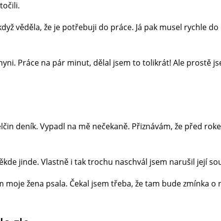
čili.
když věděla, že je potřebuji do práce. Já pak musel rychle d
hyni. Práce na pár minut, dělal jsem to tolikrát! Ale prostě j
čin deník. Vypadl na mě nečekaně. Přiznávám, že před roke
kde jinde. Vlastně i tak trochu naschvál jsem narušil její so
am moje žena psala. Čekal jsem třeba, že tam bude zmínka o 