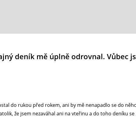
tajný deník mě úplně odrovnal. Vůbec j
ostal do rukou před rokem, ani by mě nenapadlo se do něho 
ik, že jsem nezaváhal ani na vteřinu a do toho deníku se zač