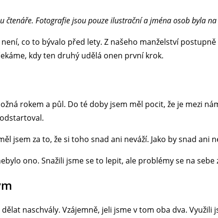
u čtenáře. Fotografie jsou pouze ilustrační a jména osob byla n
ení, co to bývalo před lety. Z našeho manželství postupně v
 čekáme, kdy ten druhý udělá onen první krok.
ožná rokem a půl. Do té doby jsem měl pocit, že je mezi nám
 odstartoval.
měl jsem za to, že si toho snad ani neváží. Jako by snad ani n
ebylo ono. Snažili jsme se to lepit, ale problémy se na sebe 
ým
i dělat naschvály. Vzájemně, jeli jsme v tom oba dva. Využili