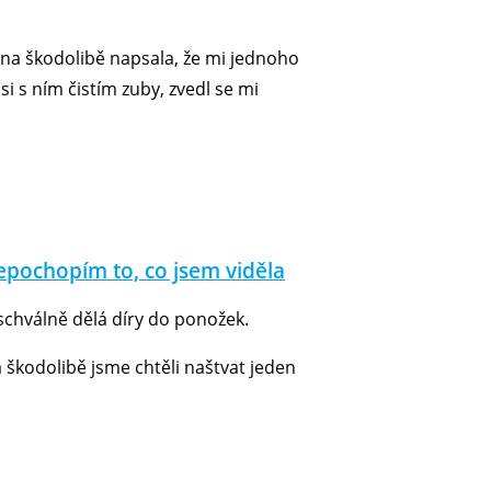
žena škodolibě napsala, že mi jednoho
 s ním čistím zuby, zvedl se mi
 nepochopím to, co jsem viděla
 schválně dělá díry do ponožek.
a škodolibě jsme chtěli naštvat jeden