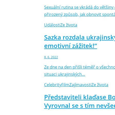
Sexuální rutina se vkrádá do většin
přirozený způsob, jak obnovit spontá
Události
Ze života
Sazka rozdala ukrajinsk
emotivní zážitek!“
8. 6. 2022
Ze dne na den přišli téměř o všechno 
situaci ukrajinských…
Celebrity
Film
Zajímavosti
Ze života
Představiteli klaďase B
Vyrovnal se s tím nev