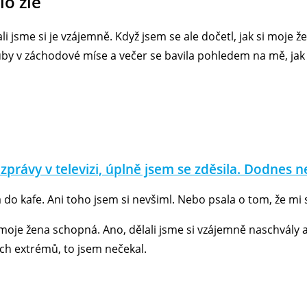
lo zle
i jsme si je vzájemně. Když jsem se ale dočetl, jak si moje 
y v záchodové míse a večer se bavila pohledem na mě, jak si
la zprávy v televizi, úplně jsem se zděsila. Dodnes
a do kafe. Ani toho jsem si nevšiml. Nebo psala o tom, že mi
e moje žena schopná. Ano, dělali jsme si vzájemně naschvály 
ch extrémů, to jsem nečekal.