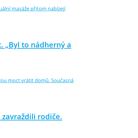
ální masáže přitom nabízejí
. „Byl to nádherný a
 budou moct vrátit domů. Současná
zavraždili rodiče.