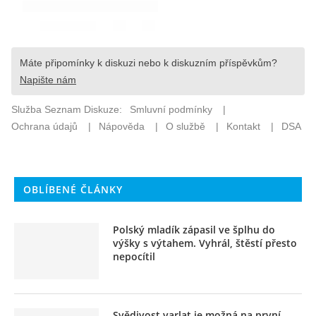
OBLÍBENÉ ČLÁNKY
Polský mladík zápasil ve šplhu do
výšky s výtahem. Vyhrál, štěstí přesto
nepocítil
Svědivost varlat je možná na první