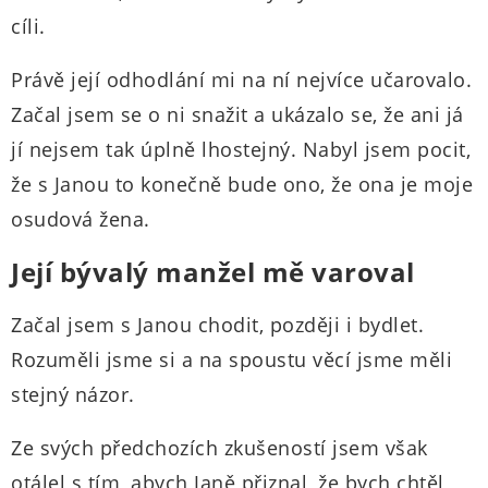
cíli.
Právě její odhodlání mi na ní nejvíce učarovalo.
Začal jsem se o ni snažit a ukázalo se, že ani já
jí nejsem tak úplně lhostejný. Nabyl jsem pocit,
že s Janou to konečně bude ono, že ona je moje
osudová žena.
Její bývalý manžel mě varoval
Začal jsem s Janou chodit, později i bydlet.
Rozuměli jsme si a na spoustu věcí jsme měli
stejný názor.
Ze svých předchozích zkušeností jsem však
otálel s tím, abych Janě přiznal, že bych chtěl