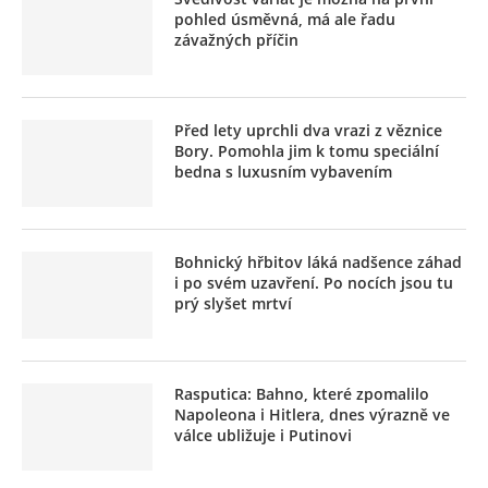
pohled úsměvná, má ale řadu
závažných příčin
Před lety uprchli dva vrazi z věznice
Bory. Pomohla jim k tomu speciální
bedna s luxusním vybavením
Bohnický hřbitov láká nadšence záhad
i po svém uzavření. Po nocích jsou tu
prý slyšet mrtví
Rasputica: Bahno, které zpomalilo
Napoleona i Hitlera, dnes výrazně ve
válce ubližuje i Putinovi