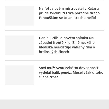
Na fotbalovém mistrovství v Kataru
přijde svléknutí trika pořádně draho.
Fanouškům se to ani trochu nelíbí
Daniel Brühl o novém snímku Na
západní frontě klid: Z německého
hlediska neexistuje válečný film o
hrdinských činech
Soví muž: Svou zvláštní dovedností
vydělal balík peněz. Musel však u toho
šíleně trpět