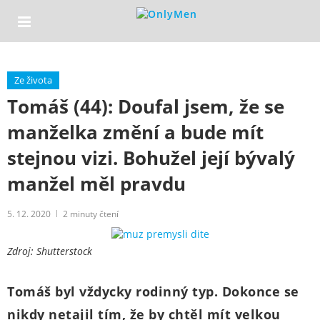
Ze života
Tomáš (44): Doufal jsem, že se
manželka změní a bude mít
stejnou vizi. Bohužel její bývalý
manžel měl pravdu
5. 12. 2020
2
minuty čtení
Zdroj: Shutterstock
Tomáš byl vždycky rodinný typ. Dokonce se
nikdy netajil tím, že by chtěl mít velkou