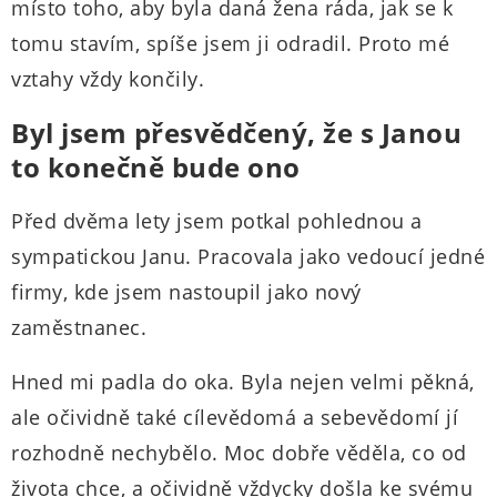
místo toho, aby byla daná žena ráda, jak se k
tomu stavím, spíše jsem ji odradil. Proto mé
vztahy vždy končily.
Byl jsem přesvědčený, že s Janou
to konečně bude ono
Před dvěma lety jsem potkal pohlednou a
sympatickou Janu. Pracovala jako vedoucí jedné
firmy, kde jsem nastoupil jako nový
zaměstnanec.
Hned mi padla do oka. Byla nejen velmi pěkná,
ale očividně také cílevědomá a sebevědomí jí
rozhodně nechybělo. Moc dobře věděla, co od
života chce, a očividně vždycky došla ke svému