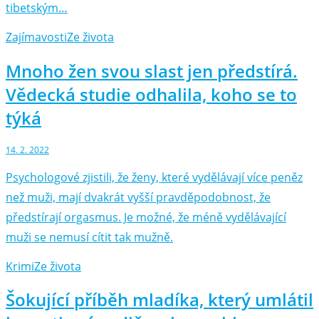
tibetským…
Zajímavosti
Ze života
Mnoho žen svou slast jen předstírá.
Vědecká studie odhalila, koho se to
týká
14. 2. 2022
Psychologové zjistili, že ženy, které vydělávají více peněz
než muži, mají dvakrát vyšší pravděpodobnost, že
předstírají orgasmus. Je možné, že méně vydělávající
muži se nemusí cítit tak mužně.
Krimi
Ze života
Šokující příběh mladíka, který umlátil