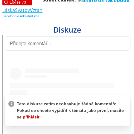
Láska
Svatby
Vztah
Facebook
Linkedin
Email
Diskuze