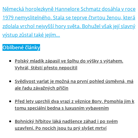
Německá horolezkyně Hannelore Schmatz dosáhla v roce
1979 nemyslitelného. Stala se teprve čtvrtou ženou, která
zdolala vrchol nejvyšší hory světa. Bohužel však její slavný
výstup zůstal také jejím…
Oblíbené články
Polský mladík zápasil ve šplhu do výšky s výtahem.
Vyhrál, štěstí přesto nepocítil
Svědivost varlat je možná na první pohled úsměvná, má
ale řadu závažných příčin
Před lety uprchli dva vrazi z věznice Bory. Pomohla jim k
tomu speciální bedna s luxusním vybavením
Bohnický hřbitov láká nadšence záhad i po svém
uzavření. Po nocích jsou tu prý slyšet mrtví