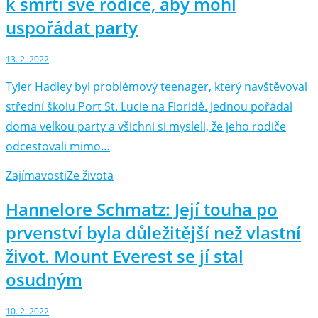
k smrti své rodiče, aby mohl
uspořádat party
13. 2. 2022
Tyler Hadley byl problémový teenager, který navštěvoval
střední školu Port St. Lucie na Floridě. Jednou pořádal
doma velkou party a všichni si mysleli, že jeho rodiče
odcestovali mimo…
Zajímavosti
Ze života
Hannelore Schmatz: Její touha po
prvenství byla důležitější než vlastní
život. Mount Everest se jí stal
osudným
10. 2. 2022