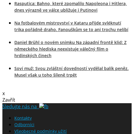
Rasputica: Bahno, které zpomalilo Napoleona i Hitlera,
dnes výrazně ve válce ubližuje i Putinovi
Na fotbalovém mistrovství v Kataru přijde svléknutí
trika pořádně draho. Fanouškům se to ani trochu nelíbí
Daniel Brühl o novém snímku Na západní frontě klid: Z
německého hlediska neexistuje válečný film o
hrdinských činech
Soví muž: Svou zvláštní dovedností vydělal balík peněz.
Musel však u toho šíleně trpět
x
Zavřít
Sledujte nás na
Kontakty
Odborníci
Všeobecné podmínky užití