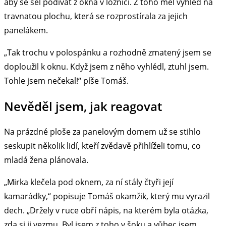
aby se šel podívat z okna v ložnici. Z toho měl výhled na
travnatou plochu, která se rozprostírala za jejich
panelákem.
„Tak trochu v polospánku a rozhodně zmatený jsem se
doploužil k oknu. Když jsem z něho vyhlédl, ztuhl jsem.
Tohle jsem nečekal!“ píše Tomáš.
Nevěděl jsem, jak reagovat
Na prázdné ploše za panelovým domem už se stihlo
seskupit několik lidí, kteří zvědavě přihlíželi tomu, co
mladá žena plánovala.
„Mirka klečela pod oknem, za ní stály čtyři její
kamarádky,“ popisuje Tomáš okamžik, který mu vyrazil
dech. „Držely v ruce obří nápis, na kterém byla otázka,
zda si ji vezmu. Byl jsem z toho v šoku a vůbec jsem