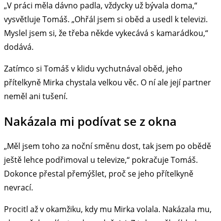
„V práci měla dávno padla, vždycky už bývala doma,“
vysvětluje Tomáš. „Ohřál jsem si oběd a usedl k televizi.
Myslel jsem si, že třeba někde vykecává s kamarádkou,“
dodává.
Zatímco si Tomáš v klidu vychutnával oběd, jeho
přítelkyně Mirka chystala velkou věc. O ní ale její partner
neměl ani tušení.
Nakázala mi podívat se z okna
„Měl jsem toho za noční směnu dost, tak jsem po obědě
ještě lehce podřimoval u televize,“ pokračuje Tomáš.
Dokonce přestal přemýšlet, proč se jeho přítelkyně
nevrací.
Procitl až v okamžiku, kdy mu Mirka volala. Nakázala mu,