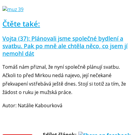
Čtěte také:
Vojta (37): Plánovali jsme společné bydlení a
svatbu. Pak po mně ale chtěla něco, co jsem jí
nemohl dát
Tomáš nám přiznal, že nyní společně plánují svatbu.
Ačkoli to před Mirkou nedá najevo, její nečekané
překvapení vstřebává ještě dnes. Stojí si totiž za tím, že
žádost o ruku je mužská práce.
Autor: Natálie Kabourková
Sdílet článek: