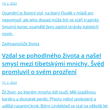
19. 2. 2022
Osamění je životní styl, na který člověk v mládí ani
nepomyslí, ale jeho dopad může být ve stáří tragický.
Smutný konec osamělé ženy zaplnil stránky italských
novin.
Zajímavosti
Ze života
Vzdal se pohodlného života a našel
smysl mezi tibetskými mnichy. Švéd
promluvil o svém prozření
15. 2. 2022
Žil život, po kterém mnoho lidí touží. Měl úspěšnou
kariéru a dostatek peněz. Přesto nebyl spokojený a
udělal razantní krok. Björn Lindeblad se stal na několik let