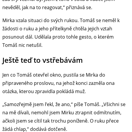
nevěděl, jak na to reagovat,“ přiznává se.
Mirka vzala situaci do svých rukou. Tomáš se neměl k
žádosti o ruku a jeho přítelkyně chtěla jejich vztah
posunout dál. Udělala proto tohle gesto, o kterém
Tomáš nic netušil.
Ještě teď to vstřebávám
Jen co Tomáš otevřel okno, pustila se Mirka do
připraveného proslovu, na jehož konci zazněla ona
otázka, kterou zpravidla pokládá muž.
„Samozřejmě jsem řekl, že ano,“ píše Tomáš. „Všichni se
na mě dívali, nemohl jsem Mirku ztrapnit odmítnutím,
ačkoli jsem se cítil tak trochu poníženě. O ruku přece
žádá chlap,“ dodává dotčeně.