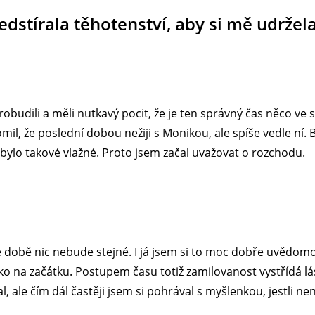
ředstírala těhotenství, aby si mě udržel
robudili a měli nutkavý pocit, že je ten správný čas něco ve 
mil, že poslední dobou nežiji s Monikou, ale spíše vedle ní. B
bylo takové vlažné. Proto jsem začal uvažovat o rozchodu.
hé době nic nebude stejné. I já jsem si to moc dobře uvědo
jako na začátku. Postupem času totiž zamilovanost vystřídá 
l, ale čím dál častěji jsem si pohrával s myšlenkou, jestli ne