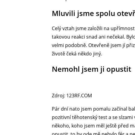
Mluvili jsme spolu otev
Celý vztah jsme založili na upřímnos
takovou reakci snad ani nečekal. Byl
velmi podobně. Otevřeně jsem jí přizn
životě čeká někdo jiný.
Nemohl jsem ji opustit
Zdroj: 123RF.COM
Pár dní nato jsem pomalu začínal bal
pozitivní těhotenský test a se slzami
někoho, koho jsem měl ještě před mal
opustit, to by ode mě nebylo fér a 