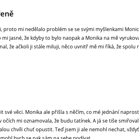
řeně
ti, proto mi nedělalo problém se se svými myšlenkami Monice
o mi jasné, že kdyby to bylo naopak a Monika na mě vyrukova
al, že ačkoli ji stále miluji, něco uvnitř mě mi říká, že spo
it své věci. Monika ale přišla s něčím, co mé jednání napros
 v očích mi oznamovala, že budu tatínek. A já se tiše smiřoval
ou chvíli chuť opustit. Teď jsem ji ale nemohl nechat, vždyť
nemohl bych se pak sám na sebe podívat.