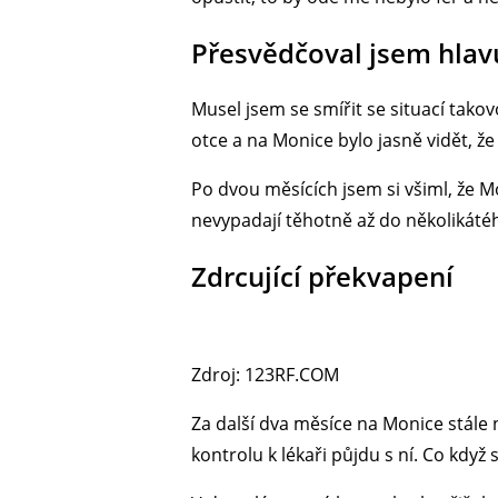
Přesvědčoval jsem hlavu
Musel jsem se smířit se situací takovo
otce a na Monice bylo jasně vidět, ž
Po dvou měsících jsem si všiml, že Mo
nevypadají těhotně až do několikáté
Zdrcující překvapení
Zdroj: 123RF.COM
Za další dva měsíce na Monice stále n
kontrolu k lékaři půjdu s ní. Co kdy