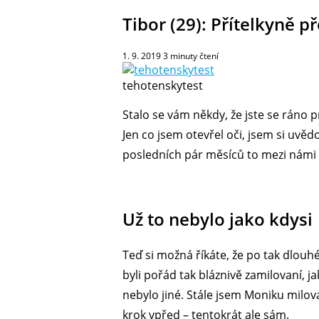
Tibor (29): Přítelkyně p
1. 9. 2019
3
minuty čtení
tehotenskytest
Stalo se vám někdy, že jste se ráno p
Jen co jsem otevřel oči, jsem si uvědo
posledních pár měsíců to mezi námi 
Už to nebylo jako kdysi
Teď si možná říkáte, že po tak dlou
byli pořád tak bláznivě zamilovaní, 
nebylo jiné. Stále jsem Moniku milova
krok vpřed – tentokrát ale sám.