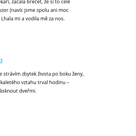
ři, začala brečet, že si to celé
ozor (navíc jsme spolu ani moc
 Lhala mi a vodila mě za nos.
i
že strávím zbytek života po boku ženy,
kaletého vztahu trval hodinu –
prásknout dveřmi.