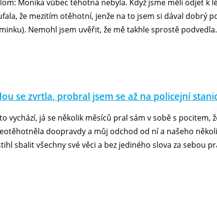
lom: Monika vůbec těhotná nebyla. Když jsme měli odjet k léka
fala, že mezitím otěhotní, jenže na to jsem si dával dobrý p
miminku). Nemohl jsem uvěřit, že mě takhle sprostě podvedla.
u se zvrtla, probral jsem se až na policejní stanic
 to vychází, já se několik měsíců pral sám v sobě s pocitem, 
í neotěhotněla doopravdy a můj odchod od ní a našeho několi
stihl sbalit všechny své věci a bez jediného slova za sebou 