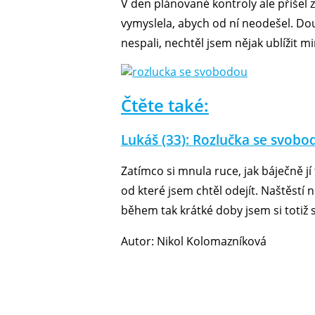
V den plánované kontroly ale přišel z
vymyslela, abych od ní neodešel. Dou
nespali, nechtěl jsem nějak ublížit 
Čtěte také:
Lukáš (33): Rozlučka se svobodo
Zatímco si mnula ruce, jak báječně jí
od které jsem chtěl odejít. Naštěst
během tak krátké doby jsem si totiž 
Autor: Nikol Kolomazníková