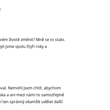
a
svém životě změnit? Mně se to stalo.
yli jsme spolu čtyři roky a
moval. Nemohl jsem chtít, abychom
láska a ani mezi námi to samozřejmě
ní ten správný okamžik udělat další