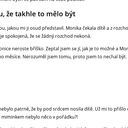
, že takhle to mělo být
u, jakou mi ji osud představil. Monika čekala dítě a z rozcho
e je spokojená, že se žádný rozchod nekoná.
nice neroste bříško. Zeptal jsem se jí, jak je to možné a Moni
ho měsíce. Nerozuměl jsem tomu, proto jsem to nechal být.
ebylo patrné, že by pod srdcem nosila dítě. Už mi to přišlo di
ž s miminkem nebylo něco v pořádku?!