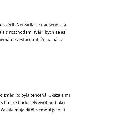
 svěřit. Netvářila se nadšeně a já
la s rozchodem, tvářil bych se asi
lu nemáme zestárnout. Že na nás v
to změnilo: byla těhotná. Ukázala mi
 s tím, že budu celý život po boku
 čekala moje dítě! Nemohl jsem ji