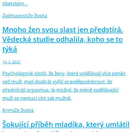
tibetským…
Zajímavosti
Ze života
Mnoho žen svou slast jen předstírá.
Vědecká studie odhalila, koho se to
týká
14. 2. 2022
Psychologové zjistili, že ženy, které vydělávají více peněz
než muži, mají dvakrát vyšší pravděpodobnost, že
předstírají orgasmus. Je možné, že méně vydělávající
muži se nemusí cítit tak mužně.
Krimi
Ze života
Šokující příběh mladíka, který umlátil