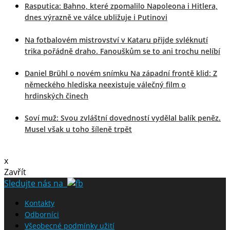
Rasputica: Bahno, které zpomalilo Napoleona i Hitlera,
dnes výrazně ve válce ubližuje i Putinovi
Na fotbalovém mistrovství v Kataru přijde svléknutí
trika pořádně draho. Fanouškům se to ani trochu nelíbí
Daniel Brühl o novém snímku Na západní frontě klid: Z
německého hlediska neexistuje válečný film o
hrdinských činech
Soví muž: Svou zvláštní dovedností vydělal balík peněz.
Musel však u toho šíleně trpět
x
Zavřít
Sledujte nás na
Kontakty
Odborníci
Všeobecné podmínky užití