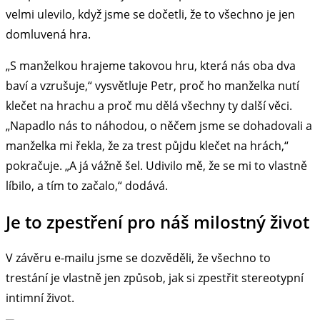
velmi ulevilo, když jsme se dočetli, že to všechno je jen
domluvená hra.
„S manželkou hrajeme takovou hru, která nás oba dva
baví a vzrušuje,“ vysvětluje Petr, proč ho manželka nutí
klečet na hrachu a proč mu dělá všechny ty další věci.
„Napadlo nás to náhodou, o něčem jsme se dohadovali a
manželka mi řekla, že za trest půjdu klečet na hrách,“
pokračuje. „A já vážně šel. Udivilo mě, že se mi to vlastně
líbilo, a tím to začalo,“ dodává.
Je to zpestření pro náš milostný život
V závěru e-mailu jsme se dozvěděli, že všechno to
trestání je vlastně jen způsob, jak si zpestřit stereotypní
intimní život.