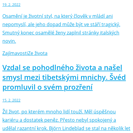
19. 2. 2022
Osamění je životní styl, na který člověk v mládí ani
nepomyslí, ale jeho dopad může být ve stáří tragický.
Smutný konec osamělé ženy zaplnil stránky italských
novin.
Zajímavosti
Ze života
Vzdal se pohodlného života a našel
smysl mezi tibetskými mnichy. Švéd
promluvil o svém prozření
15. 2. 2022
Žil život, po kterém mnoho lidí touží. Měl úspěšnou
kariéru a dostatek peněz. Přesto nebyl spokojený a
udělal razantní krok. Björn Lindeblad se stal na několik let