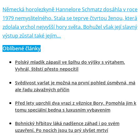
Německá horolezkyně Hannelore Schmatz dosáhla v roce
1979 nemyslitelného. Stala se teprve čtvrtou ženou, která
zdolala vrchol nejvyšší hory světa. Bohužel však její slavný
výstup zůstal také jejím…
Oblíbené články
Polský mladík zápasil ve šplhu do výšky s výtahem.
Vyhrál, štěstí přesto nepocítil
Svědivost varlat je možná na první pohled úsměvná, má
ale řadu závažných příčin
Před lety uprchli dva vrazi z věznice Bory. Pomohla jim k
tomu speciální bedna s luxusním vybavením
Bohnický hřbitov láká nadšence záhad i po svém
uzavření. Po nocích jsou tu prý slyšet mrtví