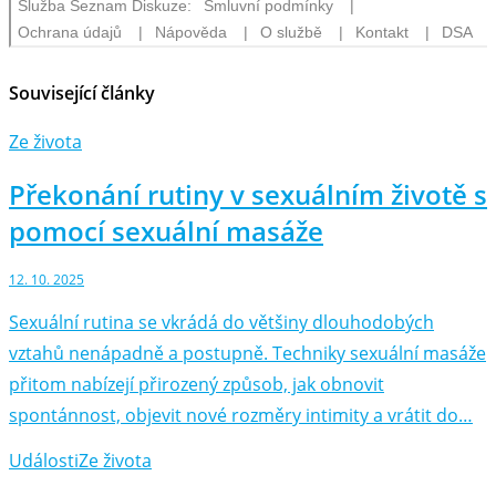
Související články
Ze života
Překonání rutiny v sexuálním životě s
pomocí sexuální masáže
12. 10. 2025
Sexuální rutina se vkrádá do většiny dlouhodobých
vztahů nenápadně a postupně. Techniky sexuální masáže
přitom nabízejí přirozený způsob, jak obnovit
spontánnost, objevit nové rozměry intimity a vrátit do…
Události
Ze života