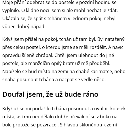
Moje přání odebrat se do postele v pozdní hodinu se
vyplnilo. O klidné noci jsem si ale mohl nechat je zdát.
Ukázalo se, že spát s tchánem v jednom pokoji nebyl
vůbec dobrý nápad.
Když jsem přišel na pokoj, tchán už tam byl. Byl natažený
přes celou postel, o kterou jsme se měli rozdělit. A navíc
opravdu šíleně chrápal. Chtěl jsem ulehnout do jiné
postele, ale manželčin opilý bratr už mě předběhl.
Nabízelo se buď místo na zemi na chabé karimatce, nebo
snaha posunout tchána a nacpat se vedle něco.
Doufal jsem, že už bude ráno
Když už se mi podařilo tchána posunout a uvolnit kousek
místa, asi mu neudělalo dobře převalení se z boku na
bok, protože se pozvracel. S hlavou skloněnou k zemi