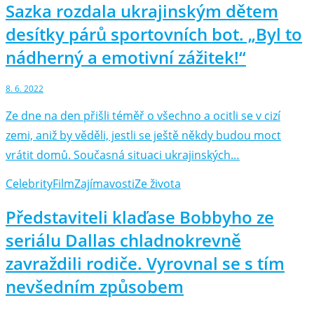
Sazka rozdala ukrajinským dětem
desítky párů sportovních bot. „Byl to
nádherný a emotivní zážitek!“
8. 6. 2022
Ze dne na den přišli téměř o všechno a ocitli se v cizí
zemi, aniž by věděli, jestli se ještě někdy budou moct
vrátit domů. Současná situaci ukrajinských…
Celebrity
Film
Zajímavosti
Ze života
Představiteli klaďase Bobbyho ze
seriálu Dallas chladnokrevně
zavraždili rodiče. Vyrovnal se s tím
nevšedním způsobem