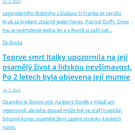
23. 2. 2022
Legendárního Bobbyho z Dallasu či Franka ze seriálu
Krok za krokem ztvárnil jeden herec, Patrick Duffy. Dnes
mu je sedmdesát jedna let a v životě si zažil své…
Ze života
Teprve smrt Italky upozornila na její
osamělý život a lidskou nevšímavost.
Po 2 letech byla objevena její mumie
19. 2. 2022
Osamění je životní styl, na který člověk v mládí ani
nepomyslí, ale jeho dopad může být ve stáří tragický.
Smutný konec osamělé ženy zaplnil stránky italských
novin.