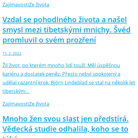
Zajímavosti
Ze života
Vzdal se pohodlného života a našel
smysl mezi tibetskými mnichy. Švéd
promluvil o svém prozření
15. 2. 2022
Žil život, po kterém mnoho lidí touží. Měl úspěšnou
kariéru a dostatek peněz. Přesto nebyl spokojený a
udělal razantní krok. Björn Lindeblad se stal na několik let
tibetským…
Zajímavosti
Ze života
Mnoho žen svou slast jen předstírá.
Vědecká studie odhalila, koho se to