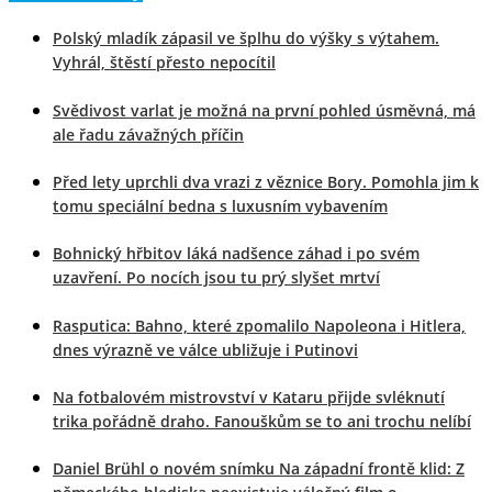
Polský mladík zápasil ve šplhu do výšky s výtahem.
Vyhrál, štěstí přesto nepocítil
Svědivost varlat je možná na první pohled úsměvná, má
ale řadu závažných příčin
Před lety uprchli dva vrazi z věznice Bory. Pomohla jim k
tomu speciální bedna s luxusním vybavením
Bohnický hřbitov láká nadšence záhad i po svém
uzavření. Po nocích jsou tu prý slyšet mrtví
Rasputica: Bahno, které zpomalilo Napoleona i Hitlera,
dnes výrazně ve válce ubližuje i Putinovi
Na fotbalovém mistrovství v Kataru přijde svléknutí
trika pořádně draho. Fanouškům se to ani trochu nelíbí
Daniel Brühl o novém snímku Na západní frontě klid: Z