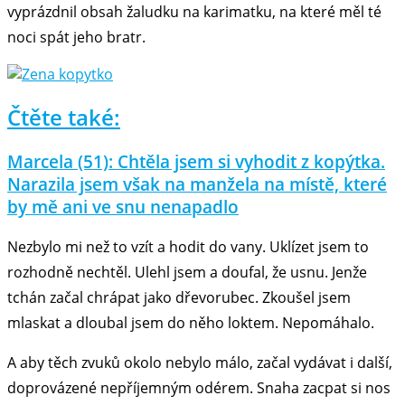
vyprázdnil obsah žaludku na karimatku, na které měl té
noci spát jeho bratr.
Čtěte také:
Marcela (51): Chtěla jsem si vyhodit z kopýtka.
Narazila jsem však na manžela na místě, které
by mě ani ve snu nenapadlo
Nezbylo mi než to vzít a hodit do vany. Uklízet jsem to
rozhodně nechtěl. Ulehl jsem a doufal, že usnu. Jenže
tchán začal chrápat jako dřevorubec. Zkoušel jsem
mlaskat a dloubal jsem do něho loktem. Nepomáhalo.
A aby těch zvuků okolo nebylo málo, začal vydávat i další,
doprovázené nepříjemným odérem. Snaha zacpat si nos