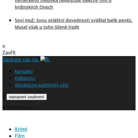
německého hlediska neexistuje válečný film o
hrdinských činech
Soví muž: Svou zvláštní dovedností vydělal balík peněz.
Musel však u toho šíleně trpět
x
Zavřít
Sledujte nás na
Kontakty
Odborníci
Všeobecné podmínky užití
|
nastavení soukromí
© OnlyU Group s.r.o.
Krimi
Film