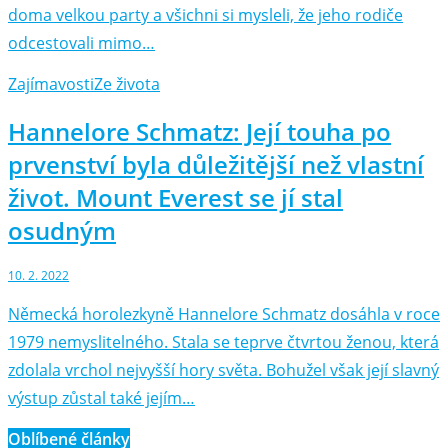
doma velkou party a všichni si mysleli, že jeho rodiče
odcestovali mimo…
Zajímavosti
Ze života
Hannelore Schmatz: Její touha po
prvenství byla důležitější než vlastní
život. Mount Everest se jí stal
osudným
10. 2. 2022
Německá horolezkyně Hannelore Schmatz dosáhla v roce
1979 nemyslitelného. Stala se teprve čtvrtou ženou, která
zdolala vrchol nejvyšší hory světa. Bohužel však její slavný
výstup zůstal také jejím…
Oblíbené články