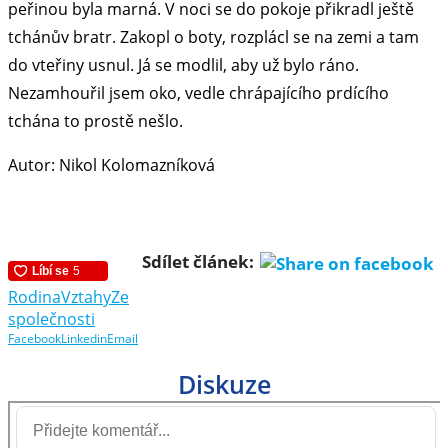
peřinou byla marná. V noci se do pokoje přikradl ještě
tchánův bratr. Zakopl o boty, rozplácl se na zemi a tam
do vteřiny usnul. Já se modlil, aby už bylo ráno.
Nezamhouřil jsem oko, vedle chrápajícího prdícího
tchána to prostě nešlo.
Autor: Nikol Kolomazníková
Sdílet článek:
Rodina
Vztahy
Ze
společnosti
Facebook
Linkedin
Email
Diskuze