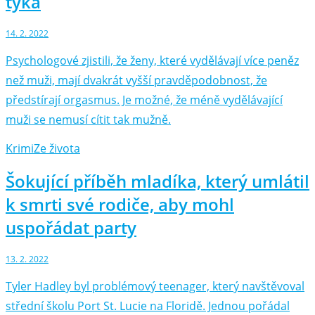
týká
14. 2. 2022
Psychologové zjistili, že ženy, které vydělávají více peněz
než muži, mají dvakrát vyšší pravděpodobnost, že
předstírají orgasmus. Je možné, že méně vydělávající
muži se nemusí cítit tak mužně.
Krimi
Ze života
Šokující příběh mladíka, který umlátil
k smrti své rodiče, aby mohl
uspořádat party
13. 2. 2022
Tyler Hadley byl problémový teenager, který navštěvoval
střední školu Port St. Lucie na Floridě. Jednou pořádal