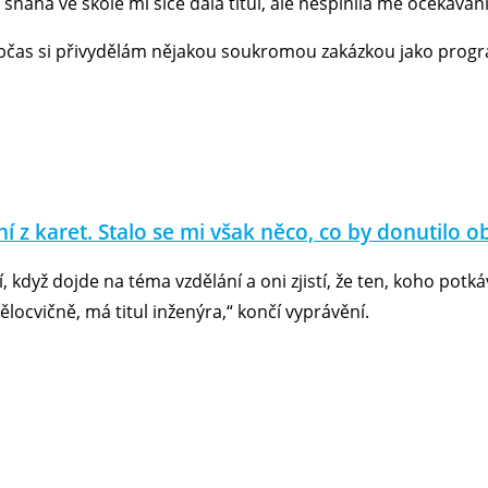
 snaha ve škole mi sice dala titul, ale nesplnila mé očekávání 
bčas si přivydělám nějakou soukromou zakázkou jako progra
ní z karet. Stalo se mi však něco, co by donutilo ob
í, když dojde na téma vzdělání a oni zjistí, že ten, koho potká
ělocvičně, má titul inženýra,“ končí vyprávění.