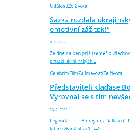
Události
Ze života
Sazka rozdala ukrajinsk
emotivní zážitek!“
8. 6. 2022
Ze dne na den přišli téměř o všechno 
situaci ukrajinských…
Celebrity
Film
Zajímavosti
Ze života
Představiteli klaďase B
Vyrovnal se s tím nev
23. 2. 2022
Legendárního Bobbyho z Dallasu či F
let a v životě si zažil své…