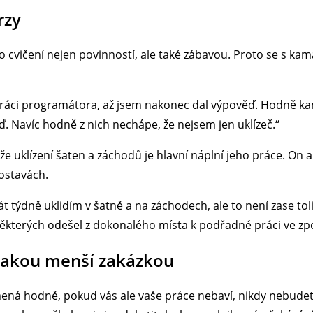
rzy
lo cvičení nejen povinností, ale také zábavou. Proto se s ka
práci programátora, až jsem nakonec dal výpověď. Hodně k
. Navíc hodně z nich nechápe, že nejsem jen uklízeč.“
, že uklízení šaten a záchodů je hlavní náplní jeho práce. On
ostavách.
át týdně uklidím v šatně a na záchodech, ale to není zase to
e některých odešel z dokonalého místa k podřadné práci ve zp
jakou menší zakázkou
mená hodně, pokud vás ale vaše práce nebaví, nikdy nebudet