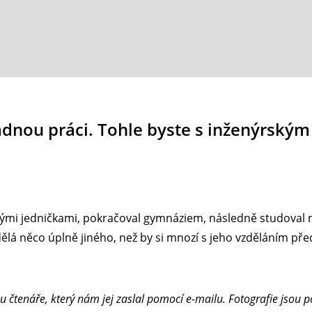
dnou práci. Tohle byste s inženýrským
mými jedničkami, pokračoval gymnáziem, následně studoval n
ělá něco úplně jiného, než by si mnozí s jeho vzděláním před
 čtenáře, který nám jej zaslal pomocí e-mailu. Fotografie jsou p