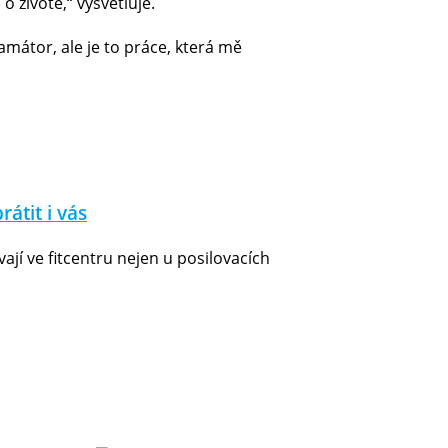
o životě,“ vysvětluje.
mátor, ale je to práce, která mě
rátit i vás
vají ve fitcentru nejen u posilovacích