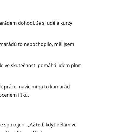
marádem dohodl, že si udělá kurzy
amarádů to nepochopilo, měl jsem
 ale ve skutečnosti pomáhá lidem plnit
lik práce, navíc mi za to kamarád
oceném fitku.
e spokojeni. „Až teď, když dělám ve