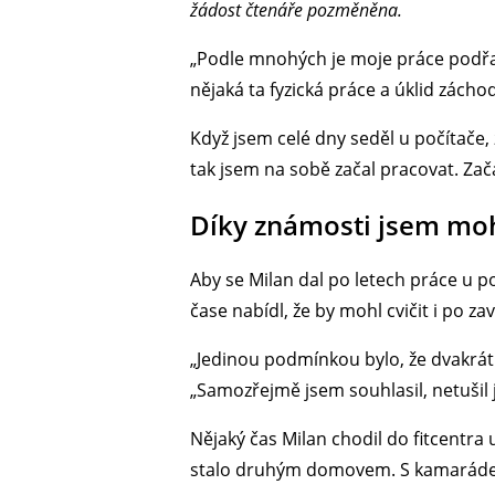
žádost čtenáře pozměněna.
„Podle mnohých je moje práce podřadn
nějaká ta fyzická práce a úklid zácho
Když jsem celé dny seděl u počítače, 
tak jsem na sobě začal pracovat. Zač
Díky známosti jsem mohl
Aby se Milan dal po letech práce u p
čase nabídl, že by mohl cvičit i po za
„Jedinou podmínkou bylo, že dvakrát 
„Samozřejmě jsem souhlasil, netušil 
Nějaký čas Milan chodil do fitcentra u
stalo druhým domovem. S kamarádem