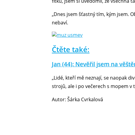
fitku, jsem si uvědomil, že všechna ta
„Dnes jsem šťastný tím, kým jsem. O
nebaví.
Čtěte také:
Jan (44): Nevěřil jsem na věště
„Lidé, kteří mě neznají, se naopak div
strojů, ale i po večerech s mopem v t
Autor: Šárka Cvrkalová