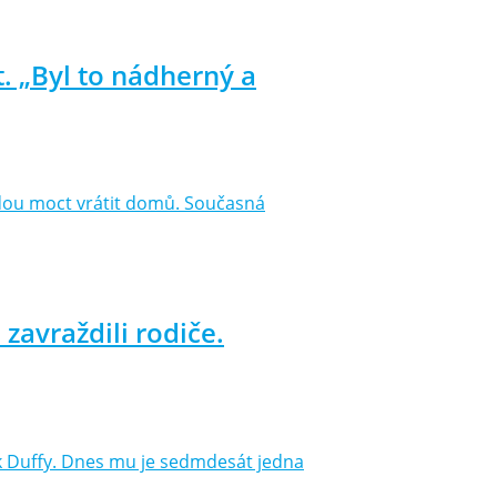
. „Byl to nádherný a
 budou moct vrátit domů. Současná
zavraždili rodiče.
ck Duffy. Dnes mu je sedmdesát jedna