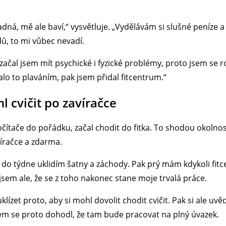
á, mě ale baví,“ vysvětluje. „Vydělávám si slušné peníze a t
dů, to mi vůbec nevadí.
začal jsem mít psychické i fyzické problémy, proto jsem se ro
alo to plaváním, pak jsem přidal fitcentrum.“
 cvičit po zavíračce
očítače do pořádku, začal chodit do fitka. To shodou okolno
víračce a zdarma.
do týdne uklidím šatny a záchody. Pak prý mám kdykoli fitce
jsem ale, že se z toho nakonec stane moje trvalá práce.
klízet proto, aby si mohl dovolit chodit cvičit. Pak si ale u
 se proto dohodl, že tam bude pracovat na plný úvazek.