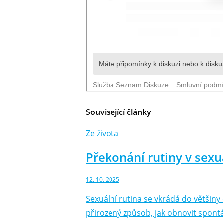
Související články
Ze života
Překonání rutiny v sex
12. 10. 2025
Sexuální rutina se vkrádá do většin
přirozený způsob, jak obnovit spontá