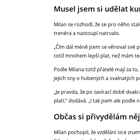
Musel jsem si udělat ku
Milan se rozhodl, že se pro něho sta
trenéra a nastoupí natrvalo.
„Čím dál méně jsem se věnoval své 
totiž mnohem lepší plat, než mám teď
Podle Milana totiž přátelé mají za to
jejich sny o hubených a svalnatých p
„Je pravda, že po zavírací době dvakr
platí,“ dodává. „I tak jsem ale podl
Občas si přivydělám ně
Milan pochopil, že vzdělání sice zna