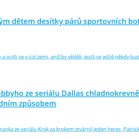
ým dětem desítky párů sportovních bot
a ocitli se v cizí zemi, aniž by věděli, jestli se ještě někdy
obbyho ze seriálu Dallas chladnokrevně 
šedním způsobem
ranka ze seriálu Krok za krokem ztvárnil jeden herec, Patri