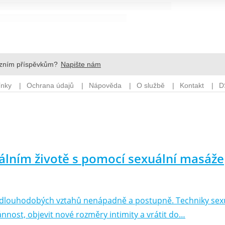
uálním životě s pomocí sexuální masáže
y dlouhodobých vztahů nenápadně a postupně. Techniky sexu
nnost, objevit nové rozměry intimity a vrátit do…