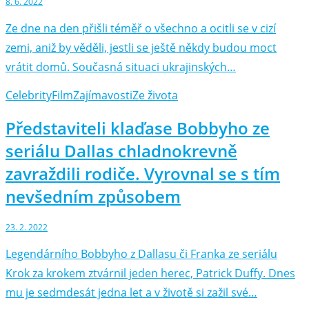
8. 6. 2022
Ze dne na den přišli téměř o všechno a ocitli se v cizí
zemi, aniž by věděli, jestli se ještě někdy budou moct
vrátit domů. Současná situaci ukrajinských…
Celebrity
Film
Zajímavosti
Ze života
Představiteli klaďase Bobbyho ze
seriálu Dallas chladnokrevně
zavraždili rodiče. Vyrovnal se s tím
nevšedním způsobem
23. 2. 2022
Legendárního Bobbyho z Dallasu či Franka ze seriálu
Krok za krokem ztvárnil jeden herec, Patrick Duffy. Dnes
mu je sedmdesát jedna let a v životě si zažil své…