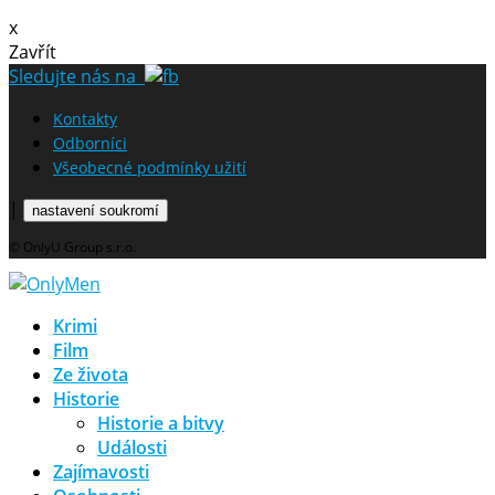
x
Zavřít
Sledujte nás na
Kontakty
Odborníci
Všeobecné podmínky užití
|
nastavení soukromí
© OnlyU Group s.r.o.
Krimi
Film
Ze života
Historie
Historie a bitvy
Události
Zajímavosti