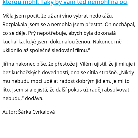
kterou mohl. Taky by vám teď nemohl na oči
Měla jsem pocit, že už ani víno vybrat nedokážu.
Rozplakala jsem se a nemohla jsem přestat. On nechápal,
co se děje. Prý nepotřebuje, abych byla dokonalá
kuchařka, když jsem dokonalou ženou. Nakonec mě
uklidnilo až společné sledování filmu.“
Jiřina nakonec píše, že přestože ji Vilém ujistil, že ji miluje i
bez kuchařských dovedností, ona se cítila strašně. „Nikdy
mu nebudu moci udělat radost dobrým jídlem. Je mi to
líto. Jsem si ale jistá, že další pokus už raději absolvovat
nebudu,“ dodává.
Autor: Šárka Cvrkalová