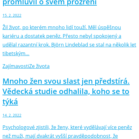
promluvil o svém prozření
15. 2. 2022
Žil život, po kterém mnoho lidí touží. Měl úspěšnou
kariéru a dostatek peněz. Přesto nebyl spokojený a
udělal razantní krok. Björn Lindeblad se stal na několik let
tibetským…
Zajímavosti
Ze života
Mnoho žen svou slast jen předstírá.
Vědecká studie odhalila, koho se to
týká
14. 2. 2022
Psychologové zjistili, že ženy, které vydělávají více peněz
než muži, mají dvakrát vyšší pravděpodobnost, že