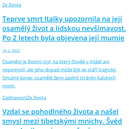
Ze života
Teprve smrt Italky upozornila na její
osamělý život a lidskou nevšímavost.
Po 2 letech byla objevena její mumie
19. 2. 2022
Osamění je životní styl, na který člověk v mládí ani
nepomyslí, ale jeho dopad může být ve stáří tragický.
Smutný konec osamělé ženy zaplnil stránky italských
novin.
Zajímavosti
Ze života
Vzdal se pohodlného života a našel
smysl mezi tibetskými mnichy. Švéd