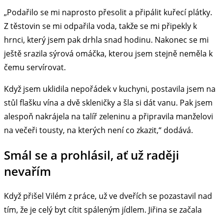
„Podařilo se mi naprosto přesolit a připálit kuřecí plátky.
Z těstovin se mi odpařila voda, takže se mi připekly k
hrnci, který jsem pak drhla snad hodinu. Nakonec se mi
ještě srazila sýrová omáčka, kterou jsem stejně neměla k
čemu servírovat.
Když jsem uklidila nepořádek v kuchyni, postavila jsem na
stůl flašku vína a dvě skleničky a šla si dát vanu. Pak jsem
alespoň nakrájela na talíř zeleninu a připravila manželovi
na večeři tousty, na kterých není co zkazit,“ dodává.
Smál se a prohlásil, ať už raději
nevařím
Když přišel Vilém z práce, už ve dveřích se pozastavil nad
tím, že je celý byt cítit spáleným jídlem. Jiřina se začala