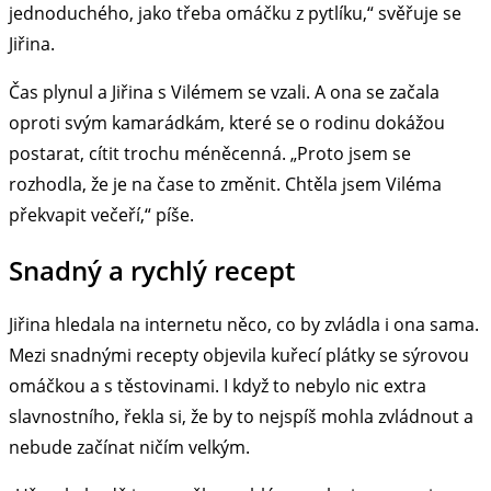
jednoduchého, jako třeba omáčku z pytlíku,“ svěřuje se
Jiřina.
Čas plynul a Jiřina s Vilémem se vzali. A ona se začala
oproti svým kamarádkám, které se o rodinu dokážou
postarat, cítit trochu méněcenná. „Proto jsem se
rozhodla, že je na čase to změnit. Chtěla jsem Viléma
překvapit večeří,“ píše.
Snadný a rychlý recept
Jiřina hledala na internetu něco, co by zvládla i ona sama.
Mezi snadnými recepty objevila kuřecí plátky se sýrovou
omáčkou a s těstovinami. I když to nebylo nic extra
slavnostního, řekla si, že by to nejspíš mohla zvládnout a
nebude začínat ničím velkým.