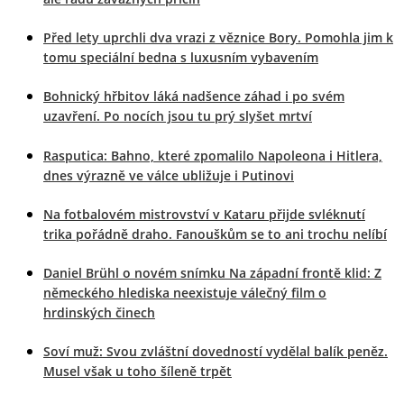
Před lety uprchli dva vrazi z věznice Bory. Pomohla jim k
tomu speciální bedna s luxusním vybavením
Bohnický hřbitov láká nadšence záhad i po svém
uzavření. Po nocích jsou tu prý slyšet mrtví
Rasputica: Bahno, které zpomalilo Napoleona i Hitlera,
dnes výrazně ve válce ubližuje i Putinovi
Na fotbalovém mistrovství v Kataru přijde svléknutí
trika pořádně draho. Fanouškům se to ani trochu nelíbí
Daniel Brühl o novém snímku Na západní frontě klid: Z
německého hlediska neexistuje válečný film o
hrdinských činech
Soví muž: Svou zvláštní dovedností vydělal balík peněz.
Musel však u toho šíleně trpět