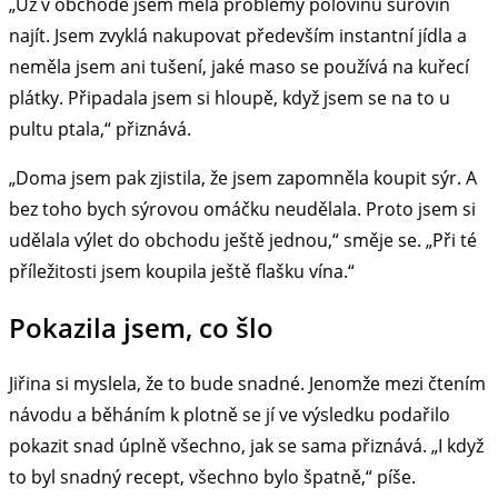
„Už v obchodě jsem měla problémy polovinu surovin
najít. Jsem zvyklá nakupovat především instantní jídla a
neměla jsem ani tušení, jaké maso se používá na kuřecí
plátky. Připadala jsem si hloupě, když jsem se na to u
pultu ptala,“ přiznává.
„Doma jsem pak zjistila, že jsem zapomněla koupit sýr. A
bez toho bych sýrovou omáčku neudělala. Proto jsem si
udělala výlet do obchodu ještě jednou,“ směje se. „Při té
příležitosti jsem koupila ještě flašku vína.“
Pokazila jsem, co šlo
Jiřina si myslela, že to bude snadné. Jenomže mezi čtením
návodu a běháním k plotně se jí ve výsledku podařilo
pokazit snad úplně všechno, jak se sama přiznává. „I když
to byl snadný recept, všechno bylo špatně,“ píše.