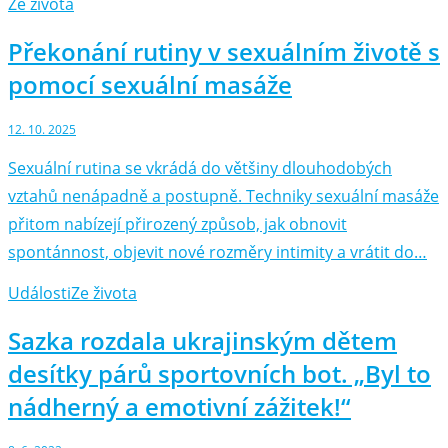
Ze života
Překonání rutiny v sexuálním životě s
pomocí sexuální masáže
12. 10. 2025
Sexuální rutina se vkrádá do většiny dlouhodobých
vztahů nenápadně a postupně. Techniky sexuální masáže
přitom nabízejí přirozený způsob, jak obnovit
spontánnost, objevit nové rozměry intimity a vrátit do…
Události
Ze života
Sazka rozdala ukrajinským dětem
desítky párů sportovních bot. „Byl to
nádherný a emotivní zážitek!“