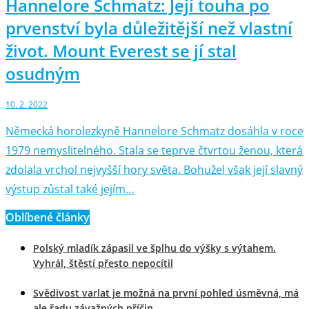
Hannelore Schmatz: Její touha po
prvenství byla důležitější než vlastní
život. Mount Everest se jí stal
osudným
10. 2. 2022
Německá horolezkyně Hannelore Schmatz dosáhla v roce
1979 nemyslitelného. Stala se teprve čtvrtou ženou, která
zdolala vrchol nejvyšší hory světa. Bohužel však její slavný
výstup zůstal také jejím…
Oblíbené články
Polský mladík zápasil ve šplhu do výšky s výtahem.
Vyhrál, štěstí přesto nepocítil
Svědivost varlat je možná na první pohled úsměvná, má
ale řadu závažných příčin