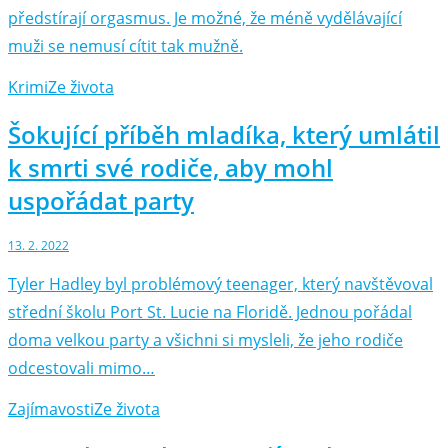
předstírají orgasmus. Je možné, že méně vydělávající
muži se nemusí cítit tak mužně.
Krimi
Ze života
Šokující příběh mladíka, který umlátil
k smrti své rodiče, aby mohl
uspořádat party
13. 2. 2022
Tyler Hadley byl problémový teenager, který navštěvoval
střední školu Port St. Lucie na Floridě. Jednou pořádal
doma velkou party a všichni si mysleli, že jeho rodiče
odcestovali mimo…
Zajímavosti
Ze života