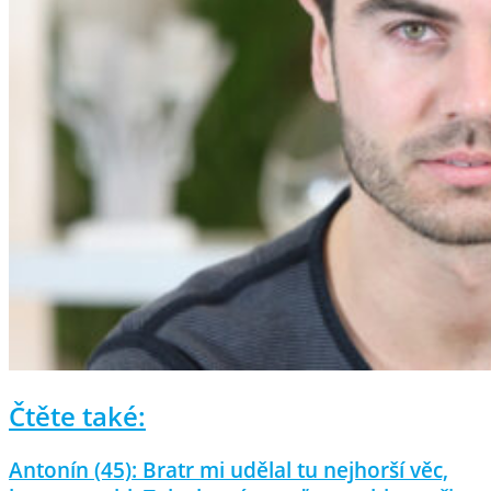
Čtěte také:
Antonín (45): Bratr mi udělal tu nejhorší věc,