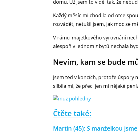
domu. Už jsem to viděl tak, že nebud
Každý měsíc mi chodila od otce spou
rozvádět, netušil jsem, jak moc se m
V rámci majetkového vyrovnání necha
alespoň v jednom z bytů nechala bydlet
Nevím, kam se bude můj
Jsem teď v koncích, protože úspory mi
slíbila mi, že přeci jen mi nějaké pe
Čtěte také:
Martin (45): S manželkou jsme t