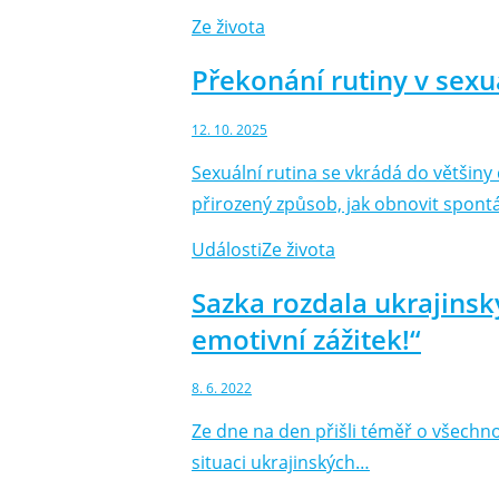
Ze života
Překonání rutiny v sex
12. 10. 2025
Sexuální rutina se vkrádá do většin
přirozený způsob, jak obnovit spontá
Události
Ze života
Sazka rozdala ukrajinsk
emotivní zážitek!“
8. 6. 2022
Ze dne na den přišli téměř o všechno 
situaci ukrajinských…