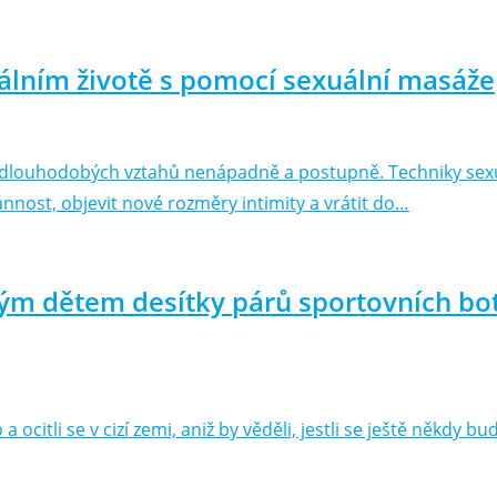
uálním životě s pomocí sexuální masáže
y dlouhodobých vztahů nenápadně a postupně. Techniky sexu
nnost, objevit nové rozměry intimity a vrátit do…
ým dětem desítky párů sportovních bot
a ocitli se v cizí zemi, aniž by věděli, jestli se ještě někdy