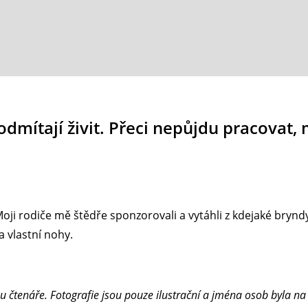
 odmítají živit. Přeci nepůjdu pracovat
Moji rodiče mě štědře sponzorovali a vytáhli z kdejaké bryn
a vlastní nohy.
u čtenáře. Fotografie jsou pouze ilustrační a jména osob byla n