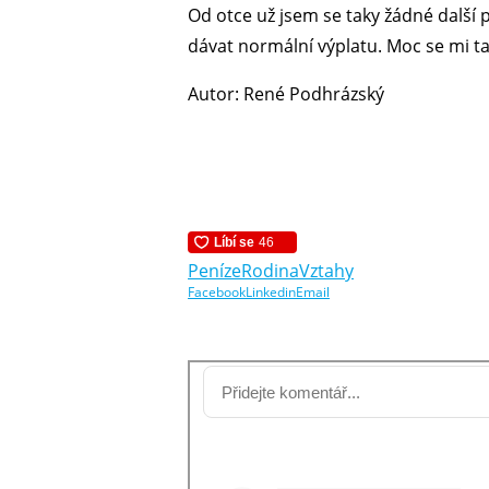
Od otce už jsem se taky žádné další 
dávat normální výplatu. Moc se mi ta
Autor: René Podhrázský
Peníze
Rodina
Vztahy
Facebook
Linkedin
Email