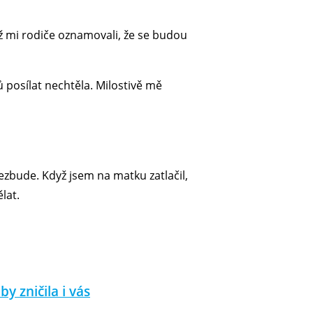
ž mi rodiče oznamovali, že se budou
 posílat nechtěla. Milostivě mě
nezbude. Když jsem na matku zatlačil,
lat.
y zničila i vás