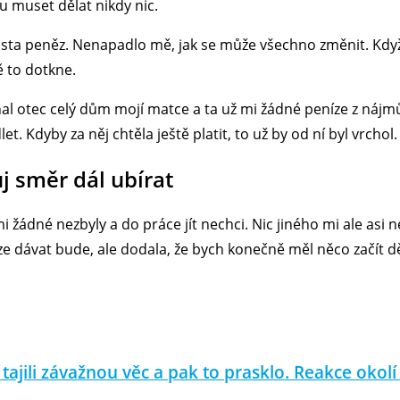
u muset dělat nikdy nic.
sta peněz. Nenapadlo mě, jak se může všechno změnit. Kdy
ě to dotkne.
l otec celý dům mojí matce a ta už mi žádné peníze z nájmů
. Kdyby za něj chtěla ještě platit, to už by od ní byl vrchol.
 směr dál ubírat
 žádné nezbyly a do práce jít nechci. Nic jiného mi ale asi 
níze dávat bude, ale dodala, že bych konečně měl něco začít dě
ajili závažnou věc a pak to prasklo. Reakce okolí b