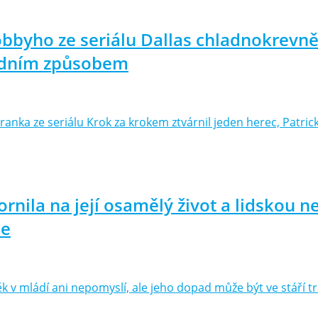
obbyho ze seriálu Dallas chladnokrevně 
šedním způsobem
ranka ze seriálu Krok za krokem ztvárnil jeden herec, Patri
rnila na její osamělý život a lidskou n
ie
ověk v mládí ani nepomyslí, ale jeho dopad může být ve stáří