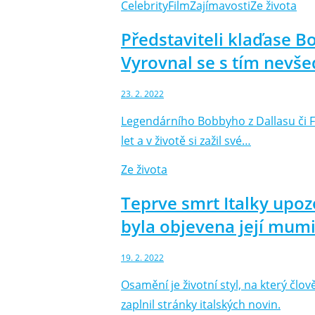
Celebrity
Film
Zajímavosti
Ze života
Představiteli klaďase B
Vyrovnal se s tím nev
23. 2. 2022
Legendárního Bobbyho z Dallasu či F
let a v životě si zažil své…
Ze života
Teprve smrt Italky upozo
byla objevena její mum
19. 2. 2022
Osamění je životní styl, na který čl
zaplnil stránky italských novin.