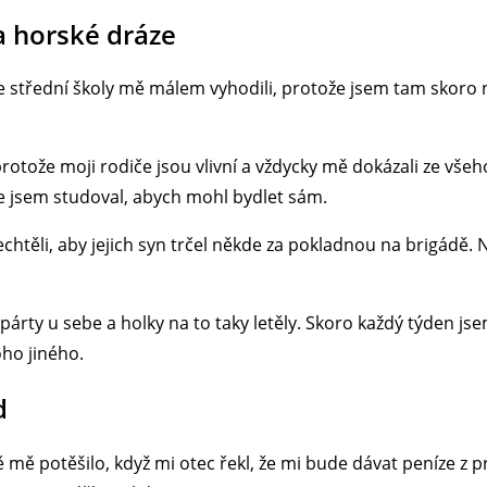
na horské dráze
 střední školy mě málem vyhodili, protože jsem tam skoro ne
rotože moji rodiče jsou vlivní a vždycky mě dokázali ze všeh
de jsem studoval, abych mohl bydlet sám.
Nechtěli, aby jejich syn trčel někde za pokladnou na brigádě. 
rty u sebe a holky na to taky letěly. Skoro každý týden jse
ho jiného.
d
ě mě potěšilo, když mi otec řekl, že mi bude dávat peníze 