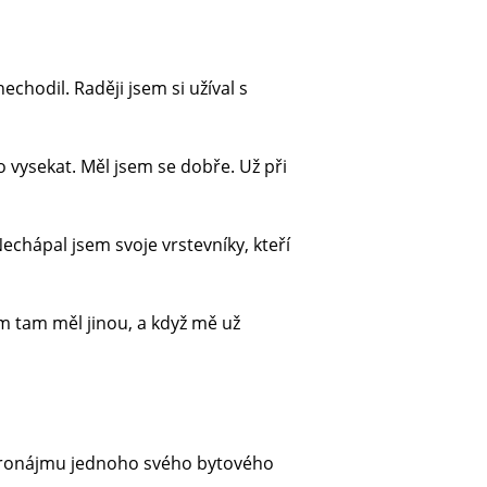
chodil. Raději jsem si užíval s
o vysekat. Měl jsem se dobře. Už při
Nechápal jsem svoje vrstevníky, kteří
m tam měl jinou, a když mě už
z pronájmu jednoho svého bytového