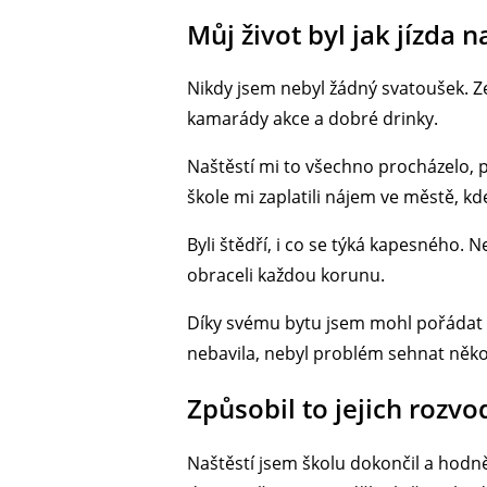
Můj život byl jak jízda 
Nikdy jsem nebyl žádný svatoušek. Ze
kamarády akce a dobré drinky.
Naštěstí mi to všechno procházelo, p
škole mi zaplatili nájem ve městě, k
Byli štědří, i co se týká kapesného. 
obraceli každou korunu.
Díky svému bytu jsem mohl pořádat pá
nebavila, nebyl problém sehnat něko
Způsobil to jejich rozvo
Naštěstí jsem školu dokončil a hodn