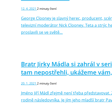
12. 4. 2021
2
minuty čtení
George Clooney je slavný herec, producent, scéná
televizní moderátor Nick Clooney. Teta a strýc 
proslavili se ve světě…
Bratr Jirky Mádla si zahrál v seri
tam nepostřehli, ukážeme vám,
20. 1. 2021
2
minuty čtení
Jméno Jiří Mádl zřejmě není třeba představovat. 
rodině následovníka. Je jím jeho mladší bratr Pa