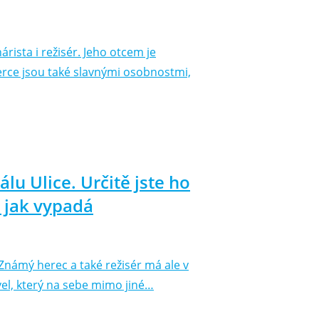
rista i režisér. Jeho otcem je
herce jsou také slavnými osobnostmi,
álu Ulice. Určitě jste ho
 jak vypadá
Známý herec a také režisér má ale v
vel, který na sebe mimo jiné…