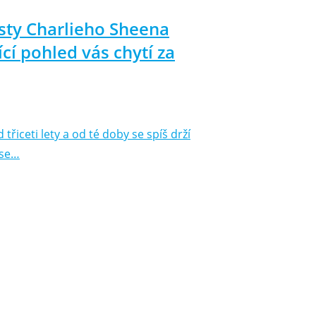
sty Charlieho Sheena
cí pohled vás chytí za
 třiceti lety a od té doby se spíš drží
 se…