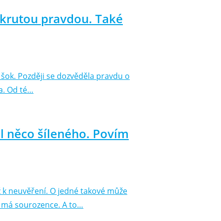
s krutou pravdou. Také
ni šok. Později se dozvěděla pravdu o
za. Od té…
il něco šíleného. Povím
ž k neuvěření. O jedné takové může
že má sourozence. A to…