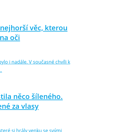
 nejhorší věc, kterou
na oči
bylo i nadále. V současné chvíli k
…
stila něco šíleného.
ené za vlasy
teré si hrály venku se svými