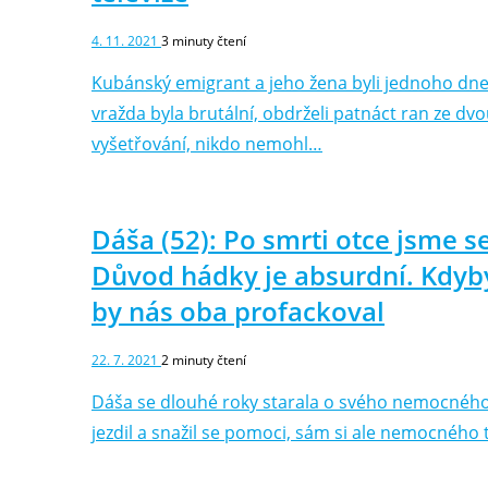
4. 11. 2021
3
minuty čtení
Kubánský emigrant a jeho žena byli jednoho dne 
vražda byla brutální, obdrželi patnáct ran ze dv
vyšetřování, nikdo nemohl…
Dáša (52): Po smrti otce jsme s
Důvod hádky je absurdní. Kdyby 
by nás oba profackoval
22. 7. 2021
2
minuty čtení
Dáša se dlouhé roky starala o svého nemocného o
jezdil a snažil se pomoci, sám si ale nemocného