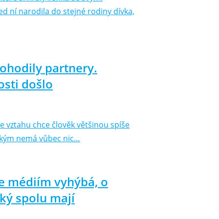
ed ní narodila do stejné rodiny dívka,
rohodily partnery.
osti došlo
 ve vztahu chce člověk většinou spíše
s kým nemá vůbec nic…
ce médiím vyhýbá, o
aký spolu mají