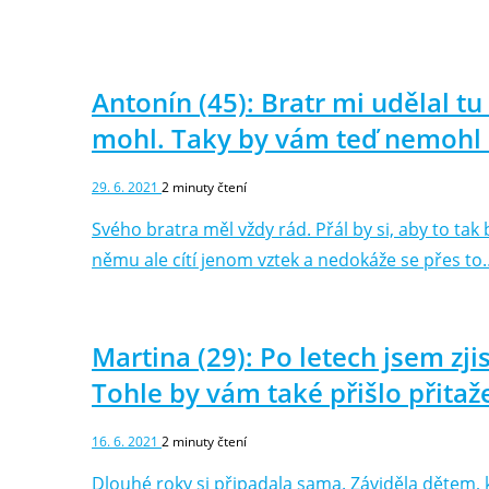
Antonín (45): Bratr mi udělal tu
mohl. Taky by vám teď nemohl 
29. 6. 2021
2
minuty čtení
Svého bratra měl vždy rád. Přál by si, aby to tak 
němu ale cítí jenom vztek a nedokáže se přes to
Martina (29): Po letech jsem zji
Tohle by vám také přišlo přitaž
16. 6. 2021
2
minuty čtení
Dlouhé roky si připadala sama. Záviděla dětem, k