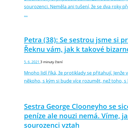
sourozenci. Neměla ani tušení, že se dva roky př
…
Petra (38): Se sestrou jsme si p
Řeknu vám, jak k takové bizarn
5. 6. 2021
3
minuty čtení
Mnoho lidí říká, že protiklady se přitahují. Jenže
někoho, s kým si bude více rozumět, než toho, 
Sestra George Clooneyho se si
peníze ale nouzi nemá. Víme, j
sourozenci vztah