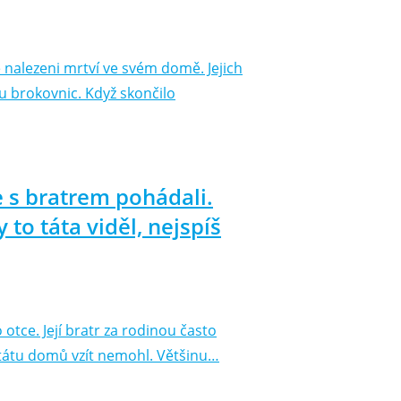
nalezeni mrtví ve svém domě. Jejich
ou brokovnic. Když skončilo
e s bratrem pohádali.
to táta viděl, nejspíš
tce. Její bratr za rodinou často
 tátu domů vzít nemohl. Většinu…