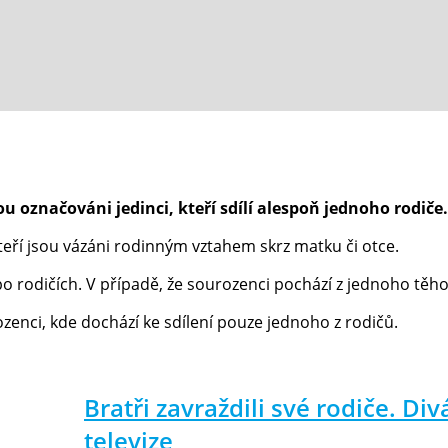
u označováni jedinci, kteří sdílí alespoň jednoho rodiče.
teří jsou vázáni rodinným vztahem skrz matku či otce.
 rodičích. V případě, že sourozenci pochází z jednoho těhot
enci, kde dochází ke sdílení pouze jednoho z rodičů.
Bratři zavraždili své rodiče. Div
televize