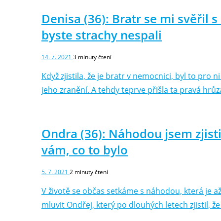
Denisa (36): Bratr se mi svěřil 
byste strachy nespali
14. 7. 2021
3
minuty čtení
Když zjistila, že je bratr v nemocnici, byl to pro 
jeho zranění. A tehdy teprve přišla ta pravá hrů
Ondra (36): Náhodou jsem zjist
vám, co to bylo
5. 7. 2021
2
minuty čtení
V životě se občas setkáme s náhodou, která je a
mluvit Ondřej, který po dlouhých letech zjistil, 