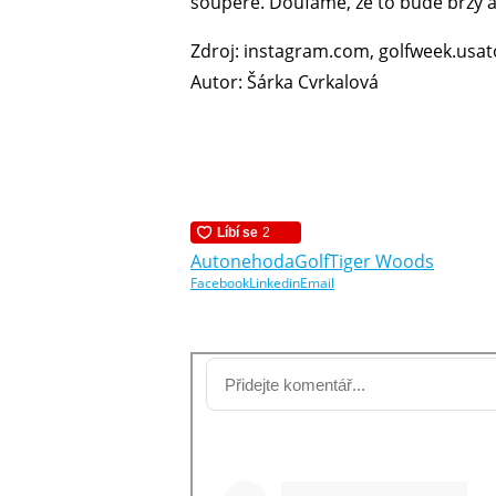
soupeře. Doufáme, že to bude brzy a
Zdroj: instagram.com, golfweek.usa
Autor: Šárka Cvrkalová
Autonehoda
Golf
Tiger Woods
Facebook
Linkedin
Email