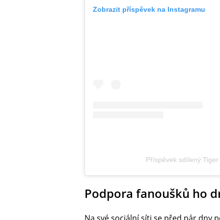
Zobrazit příspěvek na Instagramu
Příspěvek sdílený Tige
Podpora fanoušků ho dr
Na své sociální síti se před pár dny p