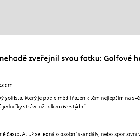
ehodě zveřejnil svou fotku: Golfové h
ck.com
ý golfista, který je podle médií řazen k těm nejlepším na sv
jedničky strávil už celkem 623 týdnů.
 často. Ať už se jedná o osobní skandály, nebo sportovní v