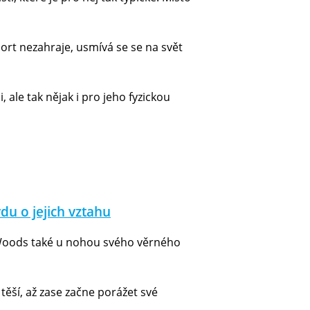
port nezahraje, usmívá se se na svět
 ale tak nějak i pro jeho fyzickou
u o jejich vztahu
á Woods také u nohou svého věrného
těší, až zase začne porážet své