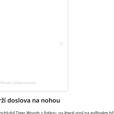
r Woods (@tigerwoods)
ží doslova na nohou
ochlubil Tiger Woods s fotkou, na které stojí na golfovém hřiš