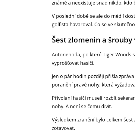
známé a neexistuje snad nikdo, kdo by
V poslední době se ale do médií dost
golfista havaroval. Co se ve skutečno
Šest zlomenin a šrouby 
Autonehoda, po které Tiger Woods sko
vyprošťovat hasiči.
Jen o pár hodin později přišla zpráva
poranění pravé nohy, která vyžadoval
Přivolaní hasiči museli rozbít sekera
nohy. A není se čemu divit.
Výsledkem zranění bylo celkem šest 
zotavovat.