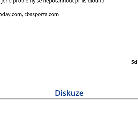
 jeho problémy se nepotáhnout příliš dlouho.
today.com, cbssports.com
Sd
Diskuze