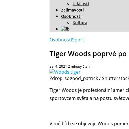
Události
Zajímavosti
Osobnosti
Kultura
Osobnosti
Sport
Tiger Woods poprvé po n
29. 4. 2021
2
minuty čtení
Zdroj: Isogood_patrick / Shuttersto
Tiger Woods je profesionální americk
sportovcem světa a na postu světové 
V médiích se objevuje Woods poměrně