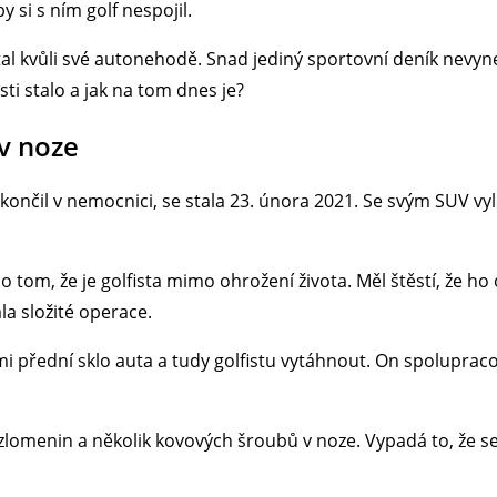
 si s ním golf nespojil.
al kvůli své autonehodě. Snad jediný sportovní deník nevyne
sti stalo a jak na tom dnes je?
v noze
nčil v nemocnici, se stala 23. února 2021. Se svým SUV vylet
 o tom, že je golfista mimo ohrožení života. Měl štěstí, že ho
a složité operace.
mi přední sklo auta a tudy golfistu vytáhnout. On spolupracov
zlomenin a několik kovových šroubů v noze. Vypadá to, že s