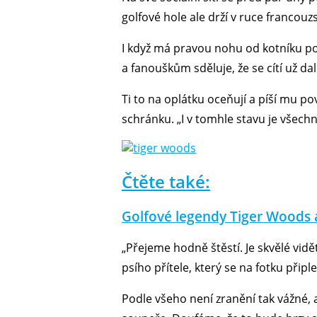
golfové hole ale drží v ruce francouz
I když má pravou nohu od kotníku po k
a fanouškům sděluje, že se cítí už da
Ti to na oplátku oceňují a píší mu po
schránku. „I v tomhle stavu je všechn
Čtěte také:
Golfové legendy Tiger Woods a
„Přejeme hodně štěstí. Je skvělé vi
psího přítele, který se na fotku připle
Podle všeho není zranění tak vážné, 