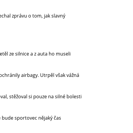
chal zprávu o tom, jak slavný
ěl ze silnice a z auta ho museli
 ochránily airbagy. Utrpěl však vážná
al, stěžoval si pouze na silné bolesti
e bude sportovec nějaký čas