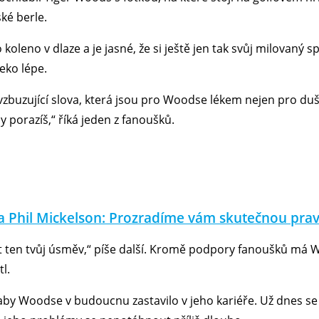
ské berle.
oleno v dlaze a je jasné, že si ještě jen tak svůj milovaný s
leko lépe.
vzbuzující slova, která jsou pro Woodse lékem nejen pro duši,
y porazíš,“ říká jeden z fanoušků.
 Phil Mickelson: Prozradíme vám skutečnou pravd
dět ten tvůj úsměv,“ píše další. Kromě podpory fanoušků m
tl.
aby Woodse v budoucnu zastavilo v jeho kariéře. Už dnes se 