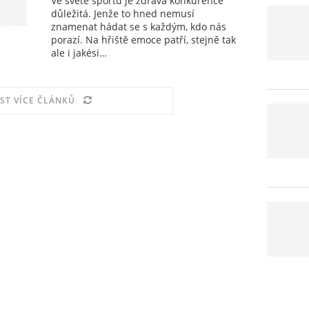
Ve světě sportu je zdravá konkurence
důležitá. Jenže to hned nemusí
znamenat hádat se s každým, kdo nás
porazí. Na hřiště emoce patří, stejně tak
ale i jakési…
ST VÍCE ČLÁNKŮ