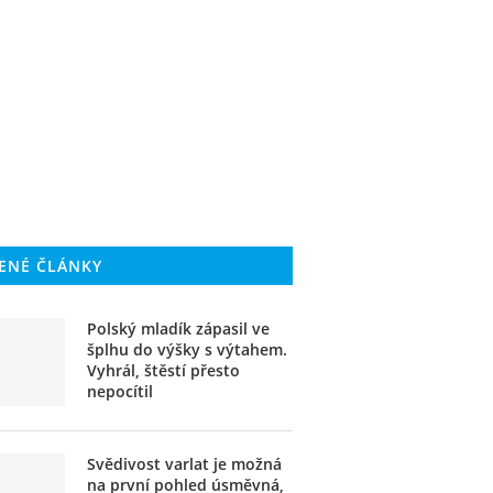
ENÉ ČLÁNKY
Polský mladík zápasil ve
šplhu do výšky s výtahem.
Vyhrál, štěstí přesto
nepocítil
Svědivost varlat je možná
na první pohled úsměvná,