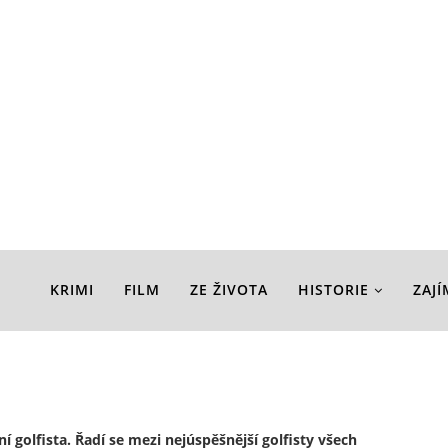
KRIMI
FILM
ZE ŽIVOTA
HISTORIE
ZAJ
í golfista. Řadí se mezi nejúspěšnější golfisty všech