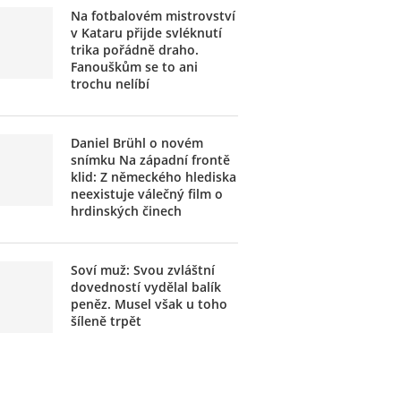
Na fotbalovém mistrovství
v Kataru přijde svléknutí
trika pořádně draho.
Fanouškům se to ani
trochu nelíbí
Daniel Brühl o novém
snímku Na západní frontě
klid: Z německého hlediska
neexistuje válečný film o
hrdinských činech
Soví muž: Svou zvláštní
dovedností vydělal balík
peněz. Musel však u toho
šíleně trpět