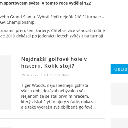
ým sportovcem světa. V tomto roce vydělal 122
vého Grand Slamu. Vyhrál čtyři nejdůležitější turnaje –
SPGA Championship.
oznámil přerušení kariéry. Chtěl se více věnovat rodině
oce 2019 dokázal po jedenácti letech zvítězit na turnaji
Nejdražší golfové hole v
historii. Kolik stojí?
OBLÍB
29. 6. 2022
< 1
minuta čtení
Tiger Woods, nejúspěšnější golfista
všech dob, dokázal nebývalou věc.
Nejenom že se stal prvním hráčem,
který získal čtyři majory v řadě, dokázal
ale také vydražit své oblíbené golfové…