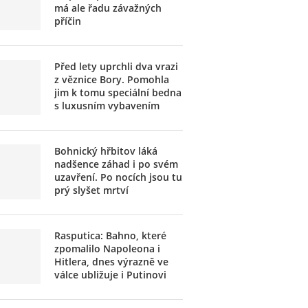
má ale řadu závažných
příčin
Před lety uprchli dva vrazi
z věznice Bory. Pomohla
jim k tomu speciální bedna
s luxusním vybavením
Bohnický hřbitov láká
nadšence záhad i po svém
uzavření. Po nocích jsou tu
prý slyšet mrtví
Rasputica: Bahno, které
zpomalilo Napoleona i
Hitlera, dnes výrazně ve
válce ubližuje i Putinovi