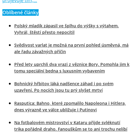
projevuje tím,…
Oblíbené články
Polský mladík zápasil ve šplhu do výšky s výtahem.
Vyhrál, štěstí přesto nepocítil
Svědivost varlat je možná na první pohled úsměvná, má
ale řadu závažných příčin
Před lety uprchli dva vrazi z věznice Bory. Pomohla jim k
tomu speciální bedna s luxusním vybavením
Bohnický hřbitov láká nadšence záhad i po svém
uzavření. Po nocích jsou tu prý slyšet mrtví
Rasputica: Bahno, které zpomalilo Napoleona i Hitlera,
dnes výrazně ve válce ubližuje i Putinovi
Na fotbalovém mistrovství v Kataru přijde svléknutí
trika pořádně draho. Fanouškům se to ani trochu nelíbí