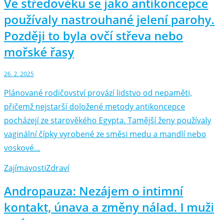
Ve středověku se jako antikoncepce
používaly nastrouhané jelení parohy.
Později to byla ovčí střeva nebo
mořské řasy
26. 2. 2025
Plánované rodičovství provází lidstvo od nepaměti,
přičemž nejstarší doložené metody antikoncepce
pocházejí ze starověkého Egypta. Tamější ženy používaly
vaginální čípky vyrobené ze směsi medu a mandlí nebo
voskové…
Zajímavosti
Zdraví
Andropauza: Nezájem o intimní
kontakt, únava a změny nálad. I muži