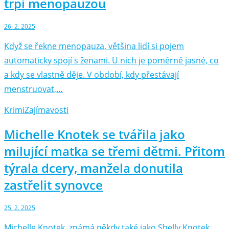
trpí menopauzou
26. 2. 2025
Když se řekne menopauza, většina lidí si pojem
automaticky spojí s ženami. U nich je poměrně jasné, co
a kdy se vlastně děje. V období, kdy přestávají
menstruovat,…
Krimi
Zajímavosti
Michelle Knotek se tvářila jako
milující matka se třemi dětmi. Přitom
týrala dcery, manžela donutila
zastřelit synovce
25. 2. 2025
Michelle Knotek, známá někdy také jako Shelly Knotek,