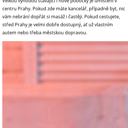
Velkou výhodou stávající i nové pobočky je umístění v
centru Prahy. Pokud zde máte kancelář, případně byt, nic
vám nebrání dopřát si masáž i častěji. Pokud cestujete,
střed Prahy je velmi dobře dostupný, ať už vlastním
autem nebo třeba městskou dopravou.