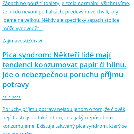
Zápach po použití toalety je zcela normální. Všichni víme,
že nikdo nevoní po fialkách, především ve chvíli, kdy
jdeme na velkou. Někdy ale specifický zápach stolice
může vypovědět…
Zajímavosti
Zdraví
Pica syndrom: Někteří lidé mají
tendenci konzumovat papír či hlínu.
Jde o nebezpečnou poruchu příjmu
potravy
23. 2. 2025
Poruchy příjmu potravy nejsou jenom o tom, že člověk
nejí. Často jsou také o tom, co a jakým způsobem
konzumujeme. Existuje takzvaný pica syndrom, který se