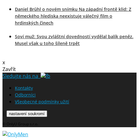
Daniel Brühl o novém snímku Na západní frontě klid: Z
německého hlediska neexistuje válečný film o
hrdinských činech
Soví muž: Svou zvláštní dovedností vydělal balík peněz.
Musel však u toho šíleně trpět
x
Zavřít
Sledujte nás na
Kontakty
Odborníci
Všeobecné podmínky užití
|
nastavení soukromí
© OnlyU Group s.r.o.