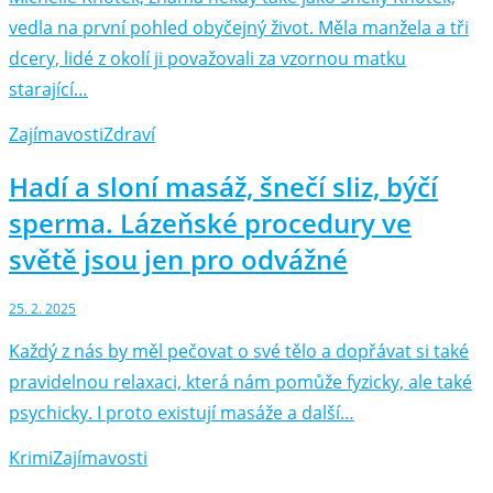
vedla na první pohled obyčejný život. Měla manžela a tři
dcery, lidé z okolí ji považovali za vzornou matku
starající…
Zajímavosti
Zdraví
Hadí a sloní masáž, šnečí sliz, býčí
sperma. Lázeňské procedury ve
světě jsou jen pro odvážné
25. 2. 2025
Každý z nás by měl pečovat o své tělo a dopřávat si také
pravidelnou relaxaci, která nám pomůže fyzicky, ale také
psychicky. I proto existují masáže a další…
Krimi
Zajímavosti