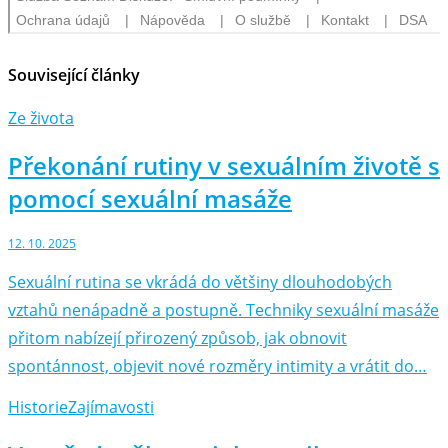
Související články
Ze života
Překonání rutiny v sexuálním životě s
pomocí sexuální masáže
12. 10. 2025
Sexuální rutina se vkrádá do většiny dlouhodobých
vztahů nenápadně a postupně. Techniky sexuální masáže
přitom nabízejí přirozený způsob, jak obnovit
spontánnost, objevit nové rozměry intimity a vrátit do…
Historie
Zajímavosti