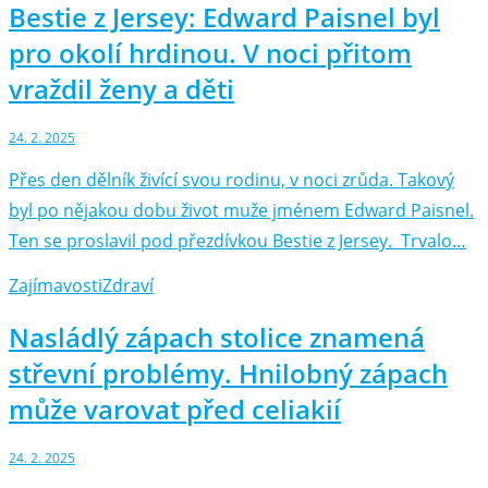
Bestie z Jersey: Edward Paisnel byl
pro okolí hrdinou. V noci přitom
vraždil ženy a děti
24. 2. 2025
Přes den dělník živící svou rodinu, v noci zrůda. Takový
byl po nějakou dobu život muže jménem Edward Paisnel.
Ten se proslavil pod přezdívkou Bestie z Jersey. Trvalo…
Zajímavosti
Zdraví
Nasládlý zápach stolice znamená
střevní problémy. Hnilobný zápach
může varovat před celiakií
24. 2. 2025