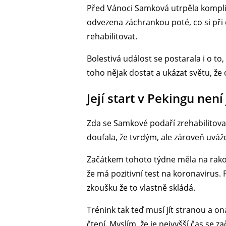
Před Vánoci Samková utrpěla kompli
odvezena záchrankou poté, co si při 
rehabilitovat.
Bolestivá událost se postarala i o to
toho nějak dostat a ukázat světu, že
Její start v Pekingu není 
Zda se Samkové podaří zrehabilitova
doufala, že tvrdým, ale zároveň uváž
Začátkem tohoto týdne měla na rakouské
že má pozitivní test na koronavirus. 
zkoušku že to vlastně skládá.
Trénink tak teď musí jít stranou a o
čtení. Myslím, že je nejvyšší čas se 