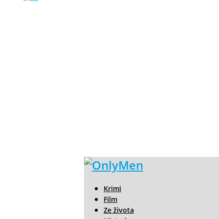
Krimi
Film
Ze života