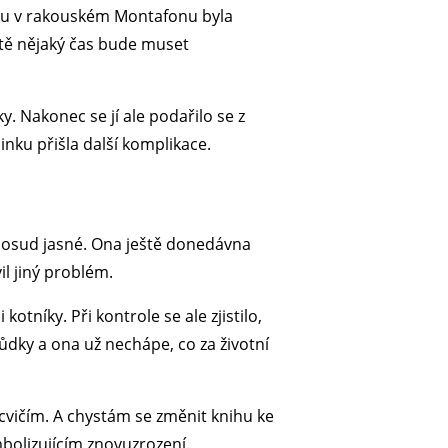
du v rakouském Montafonu byla
ště nějaký čas bude muset
. Nakonec se jí ale podařilo se z
inku přišla další komplikace.
oposud jasné. Ona ještě donedávna
l jiný problém.
otníky. Při kontrole se ale zjistilo,
hůdky a ona už nechápe, co za životní
 cvičím. A chystám se změnit knihu ke
mbolizujícím znovuzrození.