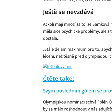
Ještě se nevzdává
Ačkoli mají mnozí za to, že Samková
měla sice psychické problémy, ale z 
dostala.
„Stále dělám maximum pro to, abych s
léčení, než těsně před olympiádou, což
Čtěte také:
Svým posledním gólem se prosla
Olympijskou nominaci schválí plén Č
by se mělo rozhodnout v následujícíc