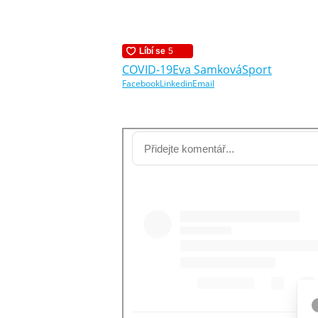
COVID-19
Eva Samková
Sport
Facebook
Linkedin
Email