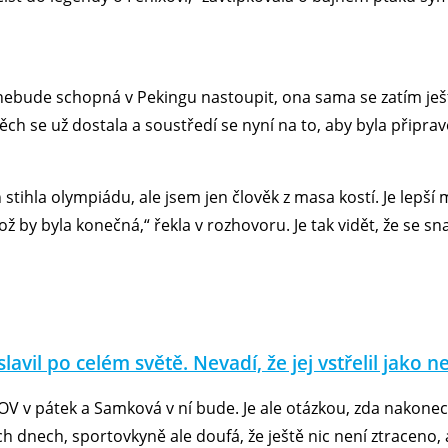
 nebude schopná v Pekingu nastoupit, ona sama se zatím ješ
těch se už dostala a soustředí se nyní na to, aby byla připr
tihla olympiádu, ale jsem jen člověk z masa kostí. Je lepší
 by byla konečná,“ řekla v rozhovoru. Je tak vidět, že se sna
vil po celém světě. Nevadí, že jej vstřelil jako n
OV v pátek a Samková v ní bude. Je ale otázkou, zda nakone
h dnech, sportovkyně ale doufá, že ještě nic není ztraceno, 