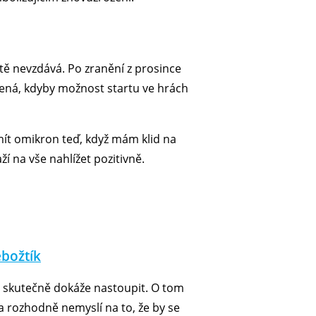
tě nevzdává. Po zranění z prosince
avená, kdyby možnost startu ve hrách
 mít omikron teď, když mám klid na
ží na vše nahlížet pozitivně.
ebožtík
c skutečně dokáže nastoupit. O tom
a rozhodně nemyslí na to, že by se