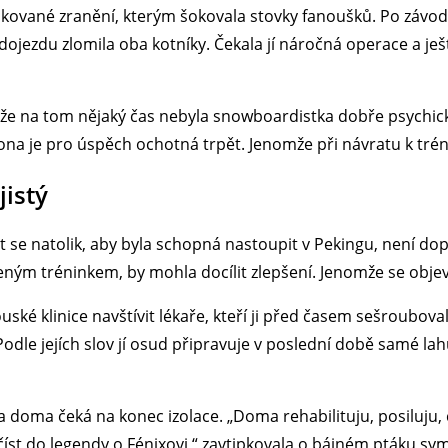
kované zranění, kterým šokovala stovky fanoušků. Po závo
dojezdu zlomila oba kotníky. Čekala jí náročná operace a je
, že na tom nějaký čas nebyla snowboardistka dobře psychicky
 ona je pro úspěch ochotná trpět. Jenomže při návratu k trén
jistý
t se natolik, aby byla schopná nastoupit v Pekingu, není d
eným tréninkem, by mohla docílit zlepšení. Jenomže se objevi
 klinice navštívit lékaře, kteří ji před časem sešroubovali k
Podle jejích slov jí osud připravuje v poslední době samé la
na doma čeká na konec izolace. „Doma rehabilituju, posiluju,
začíst do legendy o Fénixovi,“ zavtipkovala o bájném ptáku sy