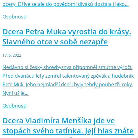
dcery. Dříve se ale do povědomí diváků dostala i jako…
Osobnosti
Dcera Petra Muka vyrostla do krásy.
Slavného otce v sobě nezapře
17. 6. 2022
Nedávno si český showbyznys připomněl smutné výročí.
Před dvanácti lety zemřel talentovaný zpěvák a hudebník
Petr Muk. Jeho nejmladší dceři byly tehdy pouhé tři roky.
Nyní už je…
Osobnosti
Dcera Vladimíra Menšíka jde ve
stopách svého tatínka. Její hlas znáte