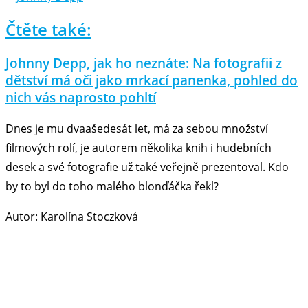
Čtěte také:
Johnny Depp, jak ho neznáte: Na fotografii z
dětství má oči jako mrkací panenka, pohled do
nich vás naprosto pohltí
Dnes je mu dvaašedesát let, má za sebou množství
filmových rolí, je autorem několika knih i hudebních
desek a své fotografie už také veřejně prezentoval. Kdo
by to byl do toho malého blonďáčka řekl?
Autor: Karolína Stoczková