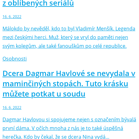
z oblíbených seriálů
16. 6. 2022
Málokdo by nevěděl, kdo to byl Vladimír Menšík. Legenda
mezi českými herci. Muž, který se vryl do paměti nejen
svým kolegům, ale také fanouškům po celé republice.
Osobnosti
Dcera Dagmar Havlové se nevydala v
maminčiných stopách. Tuto krásku
můžete potkat u soudu
16. 6. 2022
Dagmar Havlovou si spojujeme nejen s označením bývalá
první dáma. V očích mnoha z nás je to také úspěšná
herečka. Kdo by čekal, že se dcera Nina vydá…