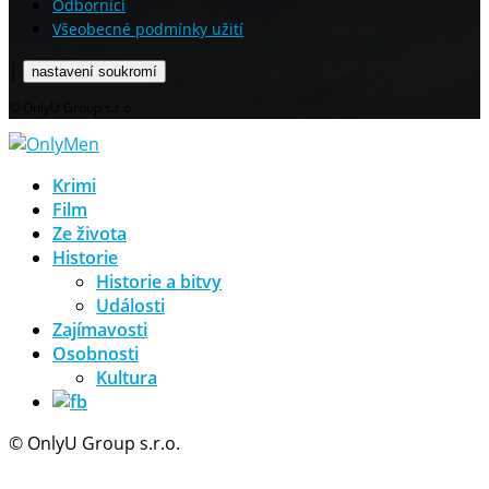
Odborníci
Všeobecné podmínky užití
|
nastavení soukromí
© OnlyU Group s.r.o.
Krimi
Film
Ze života
Historie
Historie a bitvy
Události
Zajímavosti
Osobnosti
Kultura
© OnlyU Group s.r.o.