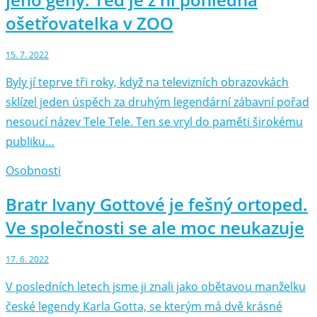
ošetřovatelka v ZOO
15. 7. 2022
Byly jí teprve tři roky, když na televizních obrazovkách
sklízel jeden úspěch za druhým legendární zábavní pořad
nesoucí název Tele Tele. Ten se vryl do paměti širokému
publiku…
Osobnosti
Bratr Ivany Gottové je fešný ortoped.
Ve společnosti se ale moc neukazuje
17. 6. 2022
V posledních letech jsme ji znali jako obětavou manželku
české legendy Karla Gotta, se kterým má dvě krásné