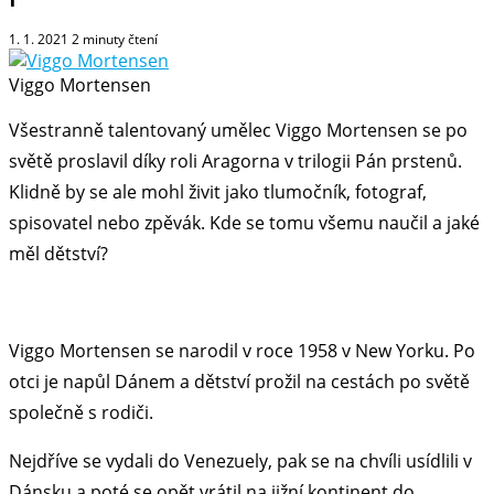
1. 1. 2021
2
minuty čtení
Viggo Mortensen
Všestranně talentovaný umělec Viggo Mortensen se po
světě proslavil díky roli Aragorna v trilogii Pán prstenů.
Klidně by se ale mohl živit jako tlumočník, fotograf,
spisovatel nebo zpěvák. Kde se tomu všemu naučil a jaké
měl dětství?
Viggo Mortensen se narodil v roce 1958 v New Yorku. Po
otci je napůl Dánem a dětství prožil na cestách po světě
společně s rodiči.
Nejdříve se vydali do Venezuely, pak se na chvíli usídlili v
Dánsku a poté se opět vrátil na jižní kontinent do