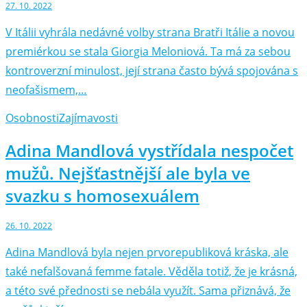
27. 10. 2022
V Itálii vyhrála nedávné volby strana Bratři Itálie a novou
premiérkou se stala Giorgia Meloniová. Ta má za sebou
kontroverzní minulost, její strana často bývá spojována s
neofašismem,…
Osobnosti
Zajímavosti
Adina Mandlová vystřídala nespočet
mužů. Nejšťastnější ale byla ve
svazku s homosexuálem
26. 10. 2022
Adina Mandlová byla nejen prvorepubliková kráska, ale
také nefalšovaná femme fatale. Věděla totiž, že je krásná,
a této své přednosti se nebála využít. Sama přiznává, že