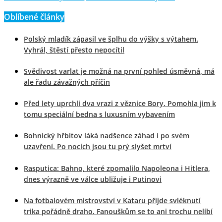
Oblíbené články
Polský mladík zápasil ve šplhu do výšky s výtahem.
Vyhrál, štěstí přesto nepocítil
Svědivost varlat je možná na první pohled úsměvná, má
ale řadu závažných příčin
Před lety uprchli dva vrazi z věznice Bory. Pomohla jim k
tomu speciální bedna s luxusním vybavením
Bohnický hřbitov láká nadšence záhad i po svém
uzavření. Po nocích jsou tu prý slyšet mrtví
Rasputica: Bahno, které zpomalilo Napoleona i Hitlera,
dnes výrazně ve válce ubližuje i Putinovi
Na fotbalovém mistrovství v Kataru přijde svléknutí
trika pořádně draho. Fanouškům se to ani trochu nelíbí