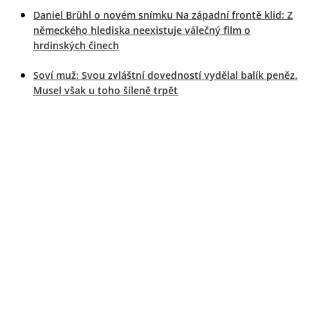
Daniel Brühl o novém snímku Na západní frontě klid: Z
německého hlediska neexistuje válečný film o
hrdinských činech
Soví muž: Svou zvláštní dovedností vydělal balík peněz.
Musel však u toho šíleně trpět