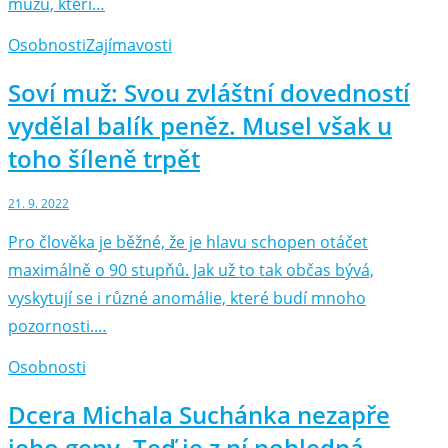
mužů, kteří…
Osobnosti
Zajímavosti
Soví muž: Svou zvláštní dovedností
vydělal balík peněz. Musel však u
toho šíleně trpět
21. 9. 2022
Pro člověka je běžné, že je hlavu schopen otáčet
maximálně o 90 stupňů. Jak už to tak občas bývá,
vyskytují se i různé anomálie, které budí mnoho
pozornosti.…
Osobnosti
Dcera Michala Suchánka nezapře
jeho geny. Teď je z ní pohledná