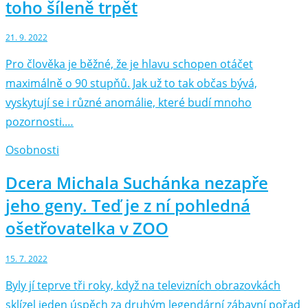
toho šíleně trpět
21. 9. 2022
Pro člověka je běžné, že je hlavu schopen otáčet
maximálně o 90 stupňů. Jak už to tak občas bývá,
vyskytují se i různé anomálie, které budí mnoho
pozornosti.…
Osobnosti
Dcera Michala Suchánka nezapře
jeho geny. Teď je z ní pohledná
ošetřovatelka v ZOO
15. 7. 2022
Byly jí teprve tři roky, když na televizních obrazovkách
sklízel jeden úspěch za druhým legendární zábavní pořad