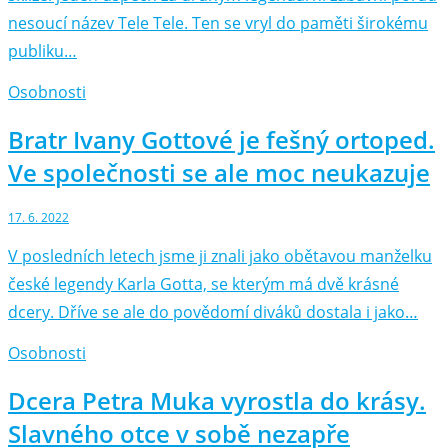
nesoucí název Tele Tele. Ten se vryl do paměti širokému
publiku…
Osobnosti
Bratr Ivany Gottové je fešný ortoped.
Ve společnosti se ale moc neukazuje
17. 6. 2022
V posledních letech jsme ji znali jako obětavou manželku
české legendy Karla Gotta, se kterým má dvě krásné
dcery. Dříve se ale do povědomí diváků dostala i jako…
Osobnosti
Dcera Petra Muka vyrostla do krásy.
Slavného otce v sobě nezapře