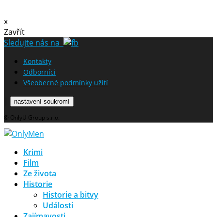
x
Zavřít
Sledujte nás na
Kontakty
Odborníci
Všeobecné podmínky užití
|
nastavení soukromí
© OnlyU Group s.r.o.
Krimi
Film
Ze života
Historie
Historie a bitvy
Události
Zajímavosti