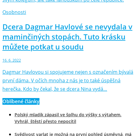
Osobnosti
Dcera Dagmar Havlové se nevydala v
maminčiných stopách. Tuto krásku
můžete potkat u soudu
16. 6. 2022
Dagmar Havlovou si spojujeme nejen s označením bývalá
první dáma. V očích mnoha z nás je to také úspěšná
herečka. Kdo by čekal, že se dcera Nina vydá…
Oblíbené články
Polský mladík zápasil ve šplhu do výšky s výtahem.
Vyhrál, štěstí přesto nepocítil
Svědivost varlat je možná na první pohled úsměvná, má