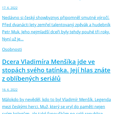
17. 6. 2022
Nedávno si český showbyznys připomněl smutné výročí.
Před dvanácti lety zemřel talentovaný zpěvák a hudebník
Petr Muk. Jeho nejmladší dceři byly tehdy pouhé tři roky.
Nyní už je…
Osobnosti
Dcera Vladimíra Menšíka jde ve
stopách svého tatínka. Její hlas znáte
z oblíbených seriálů
16. 6. 2022
Málokdo by nevěděl, kdo to byl Vladimír Menšík. Legenda
mezi českými herci. Muž, který se vryl do paměti nejen
svým kolegům, ale také fanouškům po celé republice.