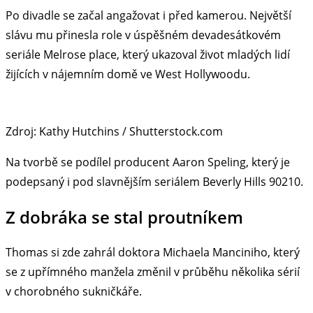
Po divadle se začal angažovat i před kamerou. Největší
slávu mu přinesla role v úspěšném devadesátkovém
seriále Melrose place, který ukazoval život mladých lidí
žijících v nájemním domě ve West Hollywoodu.
Zdroj: Kathy Hutchins / Shutterstock.com
Na tvorbě se podílel producent Aaron Speling, který je
podepsaný i pod slavnějším seriálem Beverly Hills 90210.
Z dobráka se stal proutníkem
Thomas si zde zahrál doktora Michaela Manciniho, který
se z upřímného manžela změnil v průběhu několika sérií
v chorobného sukničkáře.