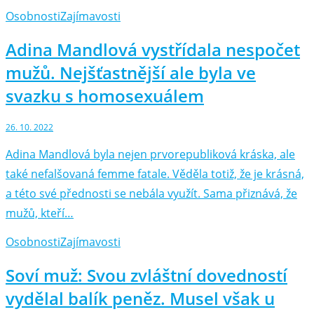
Osobnosti
Zajímavosti
Adina Mandlová vystřídala nespočet
mužů. Nejšťastnější ale byla ve
svazku s homosexuálem
26. 10. 2022
Adina Mandlová byla nejen prvorepubliková kráska, ale
také nefalšovaná femme fatale. Věděla totiž, že je krásná,
a této své přednosti se nebála využít. Sama přiznává, že
mužů, kteří…
Osobnosti
Zajímavosti
Soví muž: Svou zvláštní dovedností
vydělal balík peněz. Musel však u