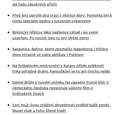
ale řadu závažných příčin
Před lety uprchli dva vrazi z věznice Bory. Pomohla jim k
tomu speciální bedna s luxusním vybavením
Bohnický hřbitov láká nadšence záhad i po svém
uzavření. Po nocích jsou tu prý slyšet mrtví
Rasputica: Bahno, které zpomalilo Napoleona i Hitlera,
dnes výrazně ve válce ubližuje i Putinovi
Na fotbalovém mistrovství v Kataru přijde svléknutí
trika pořádně draho. Fanouškům se to ani trochu nelíbí
Daniel Brühl o novém snímku Na západní frontě klid: Z
německého hlediska neexistuje válečný film o
hrdinských činech
Soví muž: Svou zvláštní dovedností vydělal balík peněz.
Musel však u toho šíleně trpět