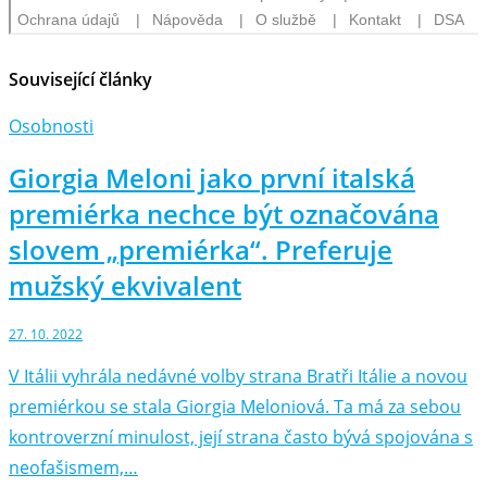
Související články
Osobnosti
Giorgia Meloni jako první italská
premiérka nechce být označována
slovem „premiérka“. Preferuje
mužský ekvivalent
27. 10. 2022
V Itálii vyhrála nedávné volby strana Bratři Itálie a novou
premiérkou se stala Giorgia Meloniová. Ta má za sebou
kontroverzní minulost, její strana často bývá spojována s
neofašismem,…