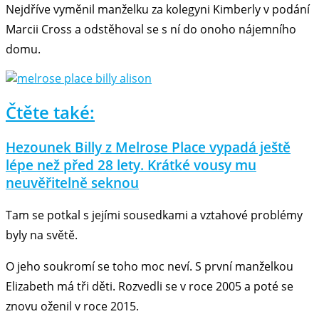
Nejdříve vyměnil manželku za kolegyni Kimberly v podání
Marcii Cross a odstěhoval se s ní do onoho nájemního
domu.
Čtěte také:
Hezounek Billy z Melrose Place vypadá ještě
lépe než před 28 lety. Krátké vousy mu
neuvěřitelně seknou
Tam se potkal s jejími sousedkami a vztahové problémy
byly na světě.
O jeho soukromí se toho moc neví. S první manželkou
Elizabeth má tři děti. Rozvedli se v roce 2005 a poté se
znovu oženil v roce 2015.