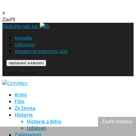
x
Zavřít
Sledujte nás na
Kontakty
Odborníci
Všeobecné podmínky užití
|
nastavení soukromí
© OnlyU Group s.r.o.
Krimi
Film
Ze života
Historie
Historie a bitvy
Zavřít reklamu
Události
Zajímavosti