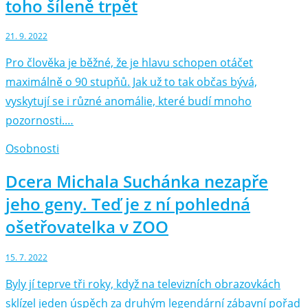
toho šíleně trpět
21. 9. 2022
Pro člověka je běžné, že je hlavu schopen otáčet
maximálně o 90 stupňů. Jak už to tak občas bývá,
vyskytují se i různé anomálie, které budí mnoho
pozornosti.…
Osobnosti
Dcera Michala Suchánka nezapře
jeho geny. Teď je z ní pohledná
ošetřovatelka v ZOO
15. 7. 2022
Byly jí teprve tři roky, když na televizních obrazovkách
sklízel jeden úspěch za druhým legendární zábavní pořad