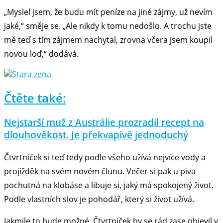
„Myslel jsem, že budu mít peníze na jiné zájmy, už nevím
jaké,“ směje se. „Ale nikdy k tomu nedošlo. A trochu jste
mě teď s tím zájmem nachytal, zrovna včera jsem koupil
novou loď,“ dodává.
Čtěte také:
Nejstarší muž z Austrálie prozradil recept na
dlouhověkost. Je překvapivě jednoduchý
Čtvrtníček si teď tedy podle všeho užívá nejvíce vody a
projížděk na svém novém člunu. Večer si pak u piva
pochutná na klobáse a libuje si, jaký má spokojený život.
Podle vlastních slov je pohodář, který si život užívá.
Jakmile to bude možné, Čtvrtníček by se rád zase objevil v