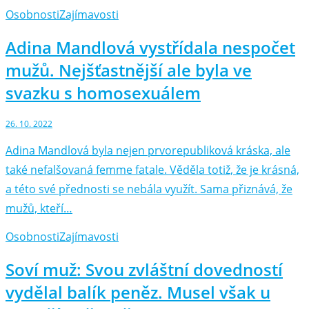
Osobnosti
Zajímavosti
Adina Mandlová vystřídala nespočet
mužů. Nejšťastnější ale byla ve
svazku s homosexuálem
26. 10. 2022
Adina Mandlová byla nejen prvorepubliková kráska, ale
také nefalšovaná femme fatale. Věděla totiž, že je krásná,
a této své přednosti se nebála využít. Sama přiznává, že
mužů, kteří…
Osobnosti
Zajímavosti
Soví muž: Svou zvláštní dovedností
vydělal balík peněz. Musel však u