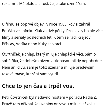
reklamní. Málokdo ale tuší, že je také uzenářem.
U filmu se poprvé objevil v roce 1983, kdy si zahrál
Bouška ve snímku Kluk za dvě pětky. Proslavily ho ale více
filmy a seriály posledních let. K těm se řadí Krejzovi,
Přístav, Vejška nebo Kuky se vrací.
Čtvrtníček je chlap, který miluje chlapácké věci. Sám o
sobě říká, že dobrým pivem a klobásou nikdy nepohrdne.
Není ani divu, sám je totiž uzenář a miluje především
takové maso, které si sám vyudí.
Chce to jen čas a trpělivost
Petr Čtvrtníček byl nedávno hostem v pořadu Rádia Z.
Právě tam přiznal, že uzeniny opravdu miluje, ačkoli si