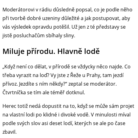
Moderátorovi v rádiu důsledně popsal, co je podle něho
při tvorbě dobré uzeniny důležité a jak postupovat, aby
vás výsledek opravdu potěšil. Už jen z té představy se
jistě posluchačům sbíhaly sliny.
Miluje přírodu. Hlavně lodě
„Když není co dělat, v přírodě se vždycky něco najde. Co
třeba vyrazit na loď? Vy jste z Řeže u Prahy, tam jezdí
přívoz. Jezdíte s ním někdy?“ zeptal se moderátor.
Čtvrtníčka se tím ale téměř dotknul.
Herec totiž nedá dopustit na to, když se může sám projet
na vlastní lodi po klidné i divoké vodě. V minulosti míval
podle svých slov asi deset lodí, kterých se ale po čase
zbavil.