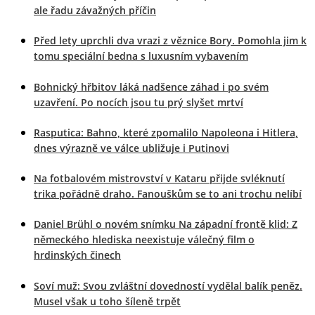
ale řadu závažných příčin
Před lety uprchli dva vrazi z věznice Bory. Pomohla jim k
tomu speciální bedna s luxusním vybavením
Bohnický hřbitov láká nadšence záhad i po svém
uzavření. Po nocích jsou tu prý slyšet mrtví
Rasputica: Bahno, které zpomalilo Napoleona i Hitlera,
dnes výrazně ve válce ubližuje i Putinovi
Na fotbalovém mistrovství v Kataru přijde svléknutí
trika pořádně draho. Fanouškům se to ani trochu nelíbí
Daniel Brühl o novém snímku Na západní frontě klid: Z
německého hlediska neexistuje válečný film o
hrdinských činech
Soví muž: Svou zvláštní dovedností vydělal balík peněz.
Musel však u toho šíleně trpět