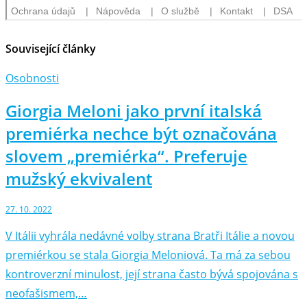
Související články
Osobnosti
Giorgia Meloni jako první italská
premiérka nechce být označována
slovem „premiérka“. Preferuje
mužský ekvivalent
27. 10. 2022
V Itálii vyhrála nedávné volby strana Bratři Itálie a novou
premiérkou se stala Giorgia Meloniová. Ta má za sebou
kontroverzní minulost, její strana často bývá spojována s
neofašismem,…