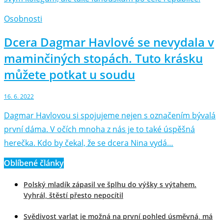
Osobnosti
Dcera Dagmar Havlové se nevydala v
maminčiných stopách. Tuto krásku
můžete potkat u soudu
16. 6. 2022
Dagmar Havlovou si spojujeme nejen s označením bývalá
první dáma. V očích mnoha z nás je to také úspěšná
herečka. Kdo by čekal, že se dcera Nina vydá…
Oblíbené články
Polský mladík zápasil ve šplhu do výšky s výtahem.
Vyhrál, štěstí přesto nepocítil
Svědivost varlat je možná na první pohled úsměvná, má