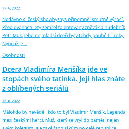
17. 6. 2022
Nedávno si český showbyznys připomněl smutné výročí.
Před dvanácti lety zemřel talentovaný zpěvák a hudebník
Petr Muk. Jeho nejmladší dceři byly tehdy pouhé tři roky.
Nyní už je…
Osobnosti
Dcera Vladimíra Menšíka jde ve
stopách svého tatínka. Její hlas znáte
z oblíbených seriálů
16. 6. 2022
Málokdo by nevěděl, kdo to byl Vladimír Menšík. Legenda
mezi českými herci. Muž, který se vryl do paměti nejen
svým kolegům, ale také fanouškům po celé republice.