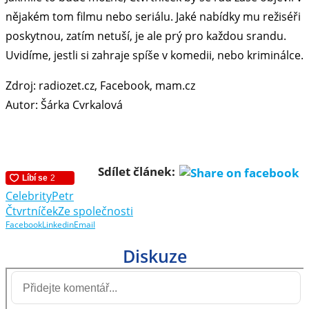
nějakém tom filmu nebo seriálu. Jaké nabídky mu režiséři
poskytnou, zatím netuší, je ale prý pro každou srandu.
Uvidíme, jestli si zahraje spíše v komedii, nebo kriminálce.
Zdroj: radiozet.cz, Facebook, mam.cz
Autor: Šárka Cvrkalová
Sdílet článek:
Celebrity
Petr
Čtvrtníček
Ze společnosti
Facebook
Linkedin
Email
Diskuze