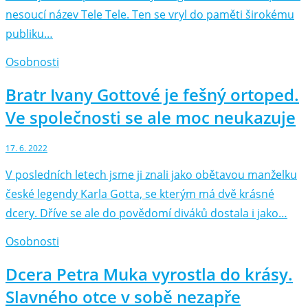
nesoucí název Tele Tele. Ten se vryl do paměti širokému
publiku…
Osobnosti
Bratr Ivany Gottové je fešný ortoped.
Ve společnosti se ale moc neukazuje
17. 6. 2022
V posledních letech jsme ji znali jako obětavou manželku
české legendy Karla Gotta, se kterým má dvě krásné
dcery. Dříve se ale do povědomí diváků dostala i jako…
Osobnosti
Dcera Petra Muka vyrostla do krásy.
Slavného otce v sobě nezapře