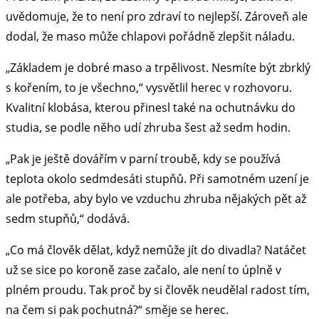
uvědomuje, že to není pro zdraví to nejlepší. Zároveň ale
dodal, že maso může chlapovi pořádně zlepšit náladu.
„Základem je dobré maso a trpělivost. Nesmíte být zbrklý
s kořením, to je všechno,“ vysvětlil herec v rozhovoru.
Kvalitní klobása, kterou přinesl také na ochutnávku do
studia, se podle něho udí zhruba šest až sedm hodin.
„Pak je ještě dovářím v parní troubě, kdy se používá
teplota okolo sedmdesáti stupňů. Při samotném uzení je
ale potřeba, aby bylo ve vzduchu zhruba nějakých pět až
sedm stupňů,“ dodává.
„Co má člověk dělat, když nemůže jít do divadla? Natáčet
už se sice po koroně zase začalo, ale není to úplně v
plném proudu. Tak proč by si člověk neudělal radost tím,
na čem si pak pochutná?“ směje se herec.