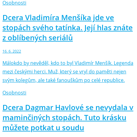
Osobnosti
Dcera Vladimíra Menšíka jde ve
stopách svého tatínka. Její hlas znáte
z oblíbených seriálů
16. 6. 2022
Málokdo by nevěděl, kdo to byl Vladimír Menšík. Legenda
mezi českými herci. Muž, který se vryl do paměti nejen
svým kolegům, ale také fanouškům po celé republice.
Osobnosti
Dcera Dagmar Havlové se nevydala v
maminčiných stopách. Tuto krásku
můžete potkat u soudu