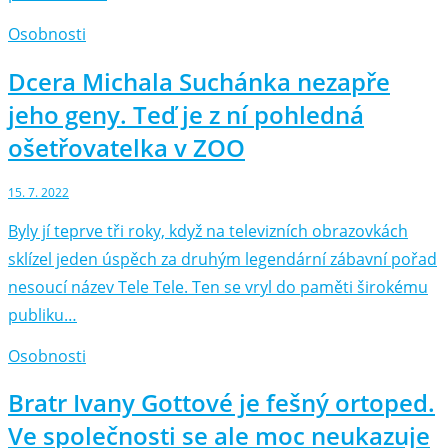
Osobnosti
Dcera Michala Suchánka nezapře
jeho geny. Teď je z ní pohledná
ošetřovatelka v ZOO
15. 7. 2022
Byly jí teprve tři roky, když na televizních obrazovkách
sklízel jeden úspěch za druhým legendární zábavní pořad
nesoucí název Tele Tele. Ten se vryl do paměti širokému
publiku…
Osobnosti
Bratr Ivany Gottové je fešný ortoped.
Ve společnosti se ale moc neukazuje