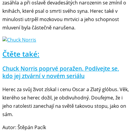
zasáhla a při oslavě devadesátých narozenin se zmínil o
knihách, které psal o smrti svého syna. Herec také v
minulosti utrpěl mozkovou mrtvici a jeho schopnost
mluvení byla částečně narušena.
Čtěte také:
Chuck Norris poprvé poražen. Podívejte se,
kdo jej ztvární v novém seriálu
Herec za svůj život získal i cenu Oscar a Zlatý glóbus. Věk,
kterého se herec dožil, je obdivuhodný. Doufejme, že i
jeho ratolesti zanechají na světě takovou stopu, jako on
sám.
Autor: Štěpán Pacík