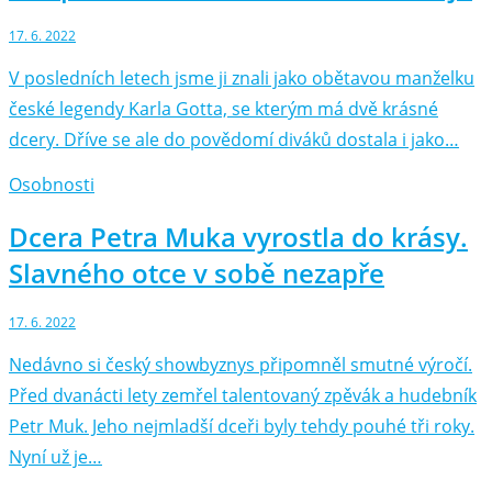
17. 6. 2022
V posledních letech jsme ji znali jako obětavou manželku
české legendy Karla Gotta, se kterým má dvě krásné
dcery. Dříve se ale do povědomí diváků dostala i jako…
Osobnosti
Dcera Petra Muka vyrostla do krásy.
Slavného otce v sobě nezapře
17. 6. 2022
Nedávno si český showbyznys připomněl smutné výročí.
Před dvanácti lety zemřel talentovaný zpěvák a hudebník
Petr Muk. Jeho nejmladší dceři byly tehdy pouhé tři roky.
Nyní už je…