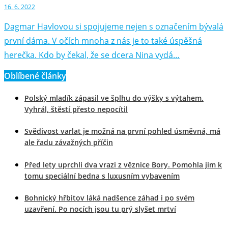
16. 6. 2022
Dagmar Havlovou si spojujeme nejen s označením bývalá
první dáma. V očích mnoha z nás je to také úspěšná
herečka. Kdo by čekal, že se dcera Nina vydá…
Oblíbené články
Polský mladík zápasil ve šplhu do výšky s výtahem.
Vyhrál, štěstí přesto nepocítil
Svědivost varlat je možná na první pohled úsměvná, má
ale řadu závažných příčin
Před lety uprchli dva vrazi z věznice Bory. Pomohla jim k
tomu speciální bedna s luxusním vybavením
Bohnický hřbitov láká nadšence záhad i po svém
uzavření. Po nocích jsou tu prý slyšet mrtví