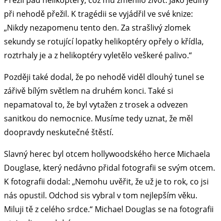
Přežil pád helikoptéry, což mu změnilo život. Jako jediný
při nehodě přežil. K tragédii se vyjádřil ve své knize:
„Nikdy nezapomenu tento den. Za strašlivý zlomek
sekundy se rotující lopatky helikoptéry opřely o křídla,
roztrhaly je a z helikoptéry vyletělo veškeré palivo.“
Později také dodal, že po nehodě viděl dlouhý tunel se
zářivě bílým světlem na druhém konci. Také si
nepamatoval to, že byl vytažen z trosek a odvezen
sanitkou do nemocnice. Musíme tedy uznat, že měl
doopravdy neskutečné štěstí.
Slavný herec byl otcem hollywoodského herce Michaela
Douglase, který nedávno přidal fotografii se svým otcem.
K fotografii dodal: „Nemohu uvěřit, že už je to rok, co jsi
nás opustil. Odchod sis vybral v tom nejlepším věku.
Miluji tě z celého srdce.“ Michael Douglas se na fotografii