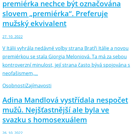
premiérka nechce být označována
slovem „premiérka“. Preferuje
mužský ekvivalent
27. 10. 2022
V Itálii vyhrála nedávné volby strana Bratři Itálie a novou
premiérkou se stala Giorgia Meloniová. Ta má za sebou
kontroverzní minulost, její strana často bývá spojována s
neofašismem,…
Osobnosti
Zajímavosti
Adina Mandlová vystřídala nespočet
mužů. Nejšťastnější ale byla ve
svazku s homosexuálem
26. 10. 2022