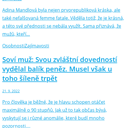
Adina Mandlová byla nejen prvorepubliková kráska, ale
také nefalšovaná femme fatale. Věděla totiž, že je krásná,
a této své přednosti se nebála využít. Sama přiznává, že
mužů, kteří…
Osobnosti
Zajímavosti
Soví muž: Svou zvláštní dovedností
vydělal balík peněz. Musel však u
toho šíleně trpět
21. 9. 2022
Pro člověka je běžné, že je hlavu schopen otáčet
maximálně o 90 stupňů. Jak už to tak občas bývá,
vyskytují se i různé anomálie, které budí mnoho
pozornosti.…