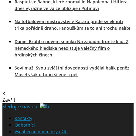
Rasputica: Bahno, které zpomalilo Napoleona i Hitlera,
dnes výrazně ve válce ubližuje i Putinovi
Na fotbalovém mistrovství v Kataru přijde svléknutí
trika pořádně draho. Fanouškům se to ani trochu nelíbí
Daniel Brühl o novém snímku Na západní frontě klid: Z
německého hlediska neexistuje válečný film o
hrdinských činech
Soví muž: Svou zvláštní dovedností vydělal balík peněz.
Musel však u toho šíleně trpět
x
Zavřít
Sledujte nás na
Kontakty
Odborníci
Všeobecné podmínky užití