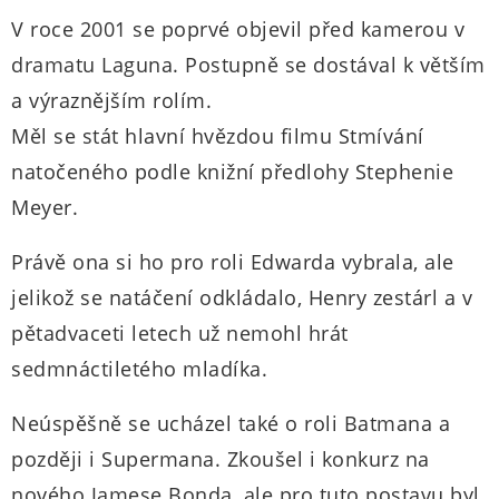
V roce 2001 se poprvé objevil před kamerou v
dramatu Laguna. Postupně se dostával k větším
a výraznějším rolím.
Měl se stát hlavní hvězdou filmu Stmívání
natočeného podle knižní předlohy Stephenie
Meyer.
Právě ona si ho pro roli Edwarda vybrala, ale
jelikož se natáčení odkládalo, Henry zestárl a v
pětadvaceti letech už nemohl hrát
sedmnáctiletého mladíka.
Neúspěšně se ucházel také o roli Batmana a
později i Supermana. Zkoušel i konkurz na
nového Jamese Bonda, ale pro tuto postavu byl