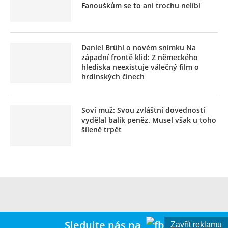
Fanouškům se to ani trochu nelíbí
Daniel Brühl o novém snímku Na
západní frontě klid: Z německého
hlediska neexistuje válečný film o
hrdinských činech
Soví muž: Svou zvláštní dovedností
vydělal balík peněz. Musel však u toho
šíleně trpět
Sledujte nás na
Zavřít reklamu