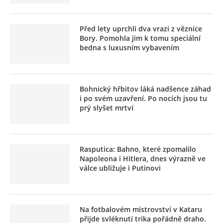
Před lety uprchli dva vrazi z věznice
Bory. Pomohla jim k tomu speciální
bedna s luxusním vybavením
Bohnický hřbitov láká nadšence záhad
i po svém uzavření. Po nocích jsou tu
prý slyšet mrtví
Rasputica: Bahno, které zpomalilo
Napoleona i Hitlera, dnes výrazně ve
válce ubližuje i Putinovi
Na fotbalovém mistrovství v Kataru
přijde svléknutí trika pořádně draho.