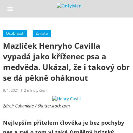
Osobnosti
Zvířata
Mazlíček Henryho Cavilla
vypadá jako kříženec psa a
medvěda. Ukázal, že i takový obr
se dá pěkně oháknout
9. 1. 2021
2
minuty čtení
Zdroj: Cubankite / Shutterstock.com
Nejlepším přítelem člověka je bez pochyby
pes a své o tom ví také úspěšný britský