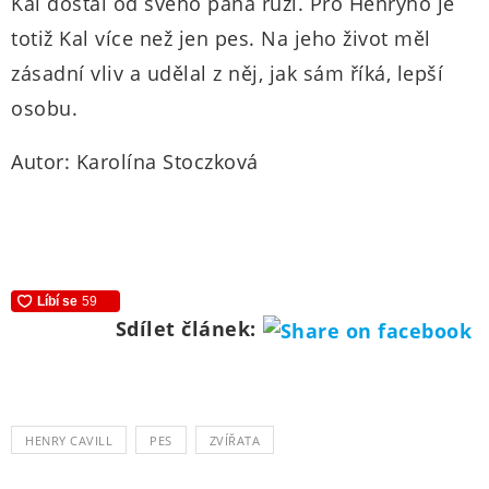
Kal dostal od svého pána růži. Pro Henryho je
totiž Kal více než jen pes. Na jeho život měl
zásadní vliv a udělal z něj, jak sám říká, lepší
osobu.
Autor: Karolína Stoczková
Sdílet článek:
HENRY CAVILL
PES
ZVÍŘATA